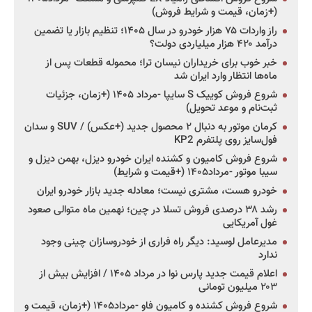
(+زمان، قیمت و شرایط فروش)
راز واردات ۷۵ هزار خودرو در سال ۱۴۰۵؛ تنظیم بازار یا تضمین
درآمد ۴۲۰ هزار میلیاردی دولت؟
خبر خوب برای خریداران نیسان ترا؛ محموله قطعات پس از
ماه‌ها انتظار وارد ایران شد
شروع فروش کوییک S سایپا -مرداد ۱۴۰۵ (+زمان، جزئیات
ثبت‌نام و موعد تحویل)
کرمان موتور به دنبال ۲ محصول جدید (+عکس) / SUV و سدان
فول‌سایز روی پلتفرم KP2
شروع فروش کامیون و کشنده ایران خودرو دیزل، بهمن دیزل و
سیبا موتور -مرداد۱۴۰۵ (+قیمت و شرایط)
خودرو هست، مشتری نیست؛ معادله جدید بازار خودرو ایران
رشد ۳۸ درصدی فروش تسلا در چین؛ نهمین ماه متوالی صعود
غول آمریکایی
مدیرعامل لوسید: دیگر راه فراری از خودروسازان چینی وجود
ندارد
اعلام قیمت جدید پارس نوا در مرداد ۱۴۰۵ / افزایش بیش از
۲۰۳ میلیون تومانی
شروع فروش کشنده و کامیون فاو -مرداد۱۴۰۵ (+زمان، قیمت و