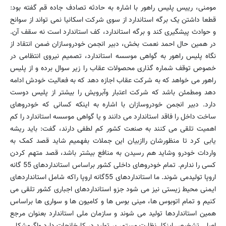
مومنی، رییس پلیس راهور با اشاره به حادثه تصادف جاده قم گفته بود:
قطعا داشتن یک برگه استاندارد از سوی شرکت اسکانیا نمی تواند از سوانح
و حوادث پیشگیری کند و برگه استاندارد، کف استاندارد است نه سقف آن.
در همین حال احمد نعمت بخش، دبیر انجمن خودروسازان ضمن انتقاد از
نگاه پلیس راهور به گواهی موسسه استاندارد، تصمیم نیروی انتظامی در
خصوص توقف شماره گذاری محصولات عقاب را زیر سوال برده و از پلیس
راهور می خواهد که به شرکت عقاب اجازه دهد که به فعالیت خودش ادامه
دهد ومطمئن باشد که شرکت اعتبار وآبرویش را بیشتر از پلیس دوست
دارد. دبیر انجمن خودروسازان با اشاره به اینکه کسانی که خودروهای
ساخت داخل را فاقد استاندارد می دانند و یا گواهی موسسه استاندارد را کم
اهمیت تلقی می کنند به صنعت کشور کم لطفی دارند، گفت: باید ریشه
یابی کرد تا منظورشان راازبیان این جملات بفهمیم شاید قصد کمک به
واردات خودرو وشاید هم رسیدن به منافع بیشتر باشد، قصد متهم کردن
کسی را ندارم. تمام خودروهای داخلی کشور براساس استانداردهای 55 گانه
اروپا تولیدمی شوند. ما استانداردهای 55گانه اروپا راکه شامل استانداردهای
ایمنی محیط زیستی نیز می شود جزو استانداردهای اجباری کشور تلقی می
کنیم و تمام اتوبوس ها، مینی بوس ها و کامیون ها و سواری ها براساس
همین استانداردها تولید می شوند و سازمان ملی استاندارد بعنوان مرجع
اصلی تشخیص اینکار نظارت مستمر بر تولید در کارخانجات دارد واگرمشکلی