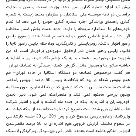
پیش آید اجازه شماره گذاری نمی دهد. وزارت صنعت ومعدن و تجارت
براساس دو نامه موسسه ملی استاندارد و سازمان محیط زیست به شماره
گذاری راهنمای ورانندگی اجازه شماره گذاری خودرو را می دهد لذا تمام
خودروهای ما استاندارد مربوطه را دارند. احمد نعمت بخش ضمن مخاطب
قرار دادن مراجع قضایی کشور درباره تصمیم اتخاذ شده از سوی پلیس
راهور اظهار داشت: رودربایستی راکناربگذارید وملاحظه پلیس راهور ناجا را
نکنید، پلیس راهور همان قدر ازحقوق شهروندی برخوردار است که من
شهروند نیز برخوردارم ، همه باید به یک چشم نگاه شوند. وی با اشاره به
حاشیه سازی ها و مغفول ماندن گزارش کمیته رسیدگی به تصادف تهران–
قم گفت: درخصوص تصادف دو دستگاه اسکانیا در جاده تهران– قم
هنوزاتوبوس شعله ور بود که بلافاصله پلیس 50 درصد اتوبوس رامقصر
شناخت ما بحث مان این است که درهیچ کجای دنیا اینطوری بدون محاکمه
وبدون بررسی محکوم نمی کنند و مقصراعلام نمی شود. دبیر انجمن
خودروسازان با اشاره به اینکه در چنده ماه گذشته با آبرو و اعتبار شرکت
عقاب افشان بازی شده است تصریح کرد: خوشبختانه بعد از اینکه دولت سه
وزیرکابینه راماموربررسی موضوع کرد و پس از20 الی 30 جلسه کارشناسی
در سطوح مختلف گزارش خروجی هیچ اشاره ای به 50 درصد مقصرشدن
اتوبوس مذکورنداشته است وعمدتا نقص فنی وپوسیدگی وترکیدگی لاستیک