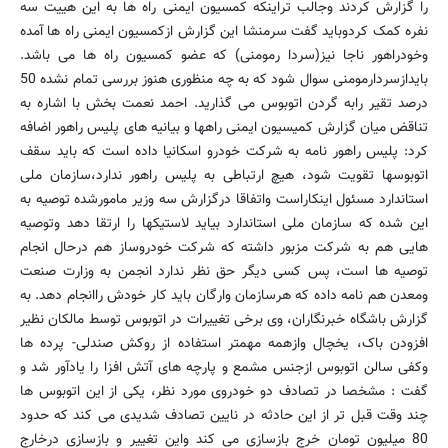
را گزارش کردند وجالب تراینکه کمسیون ایمنی راه ها به این هییت سه
نفره کمک کردوباید گفت سرمنشا این گزارش ازکمسیون ایمنی راه ها آمده
وخودراهور ناجا نیز(سردا رمومنی) که عضو کمسیون راه ها می باشد.
بایدازسردارمومنی سوال شود که به چه منظوری هنوز بررسی تمام نشده 50
درصد تقیر رابه گردن اتوبوس می گذارید. احمد نعمت بخش با اشاره به
تناقض میان گزارش کمیسیون ایمنی راهها و بیانیه های پلیس راهور اضافه
کرد: پلیس راهور نامه به شرکت خودرو اسکانیا داده است که باید سقف
اتوبوسها تقویت شود، هیچ ارتباطی به پلیس راهور ندارد،سازمان ملی
استاندارد مسئول اینکاراست واتفاقا درگزارش سه وزیر مامورشده توصیه به
این شده که سازمان ملی استاندارد بیاید لاستیکها را ارتقا دهد وتوصیه
هایی هم به شرکت مزبور داشته که شرکت خودروساز هم درحال انجام
توصیه ها است، پس کسی دیگر حق نظر ندارد انجمن به وزارت صنعت
ومعدن هم نامه داده که هرسازمان وارگان باید کار خودش راانجام دهد. به
گزارش باشگاه خبرنگاران، وی برخی تغییرات در اتوبوس توسط مالکان نظیر
افزودن باک، یخچال وازهمه مهمتر استفاده از روکش صندلی- پرده ها
وکفی سالن اتوبوس ازجنس مشمع و پارچه های آتش افزا را یادآور شد و
گفت : مشخصا در تصادف دو خودروی مورد نظر، یکی از این اتوبوس ها
چند وقت قبل تر از این حادثه در نایین تصادف شدیدی می کند که حدود
80 میلیون تومان خرج بازسازی می کند واین تغییر و بازسازی درخارج