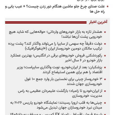
علت صدای چرخ جلو ماشین هنگام دور زدن چیست؟ + عیب یابی و
راه حل ها
آخرین اخبار
هشدار تازه به بازار خودروهای وارداتی؛ حواله‌هایی که شاید هیچ
خودرویی پشت آن‌ها نباشد!
دولت دقیقاً چه سهمی از سایپا را می‌تواند واگذار کند؟ پشت پرده
ترکیب مالکان دومین خودروساز ایران (+اینفوگرافیک)
رکوردشکنی فروش خودروهای برقی در انگلیس؛ بهترین عملکرد
بازار خودرو در ۶ سال اخیر
پزشکیان: بعد از ایران‌خودرو، نوبت واگذاری سایپاست؛ وزیر
اقتصاد را هم برای همین استیضاح کردند
۳ خودروساز چینی برای نخستین بار وارد جمع ۱۰ غول
خودروسازی جهان شدند
از ایران‌خودرو تا زامیاد؛ بازگشت علیمردان عظیمی به راس
مدیریت خودروسازی
چینی‌ها به قلب اروپا رسیدند؛ نمایشگاه خودرو پاریس ۲۰۲۶ به
میدان نبرد خودروسازان جهان تبدیل می‌شود
شروع فروش اقساطی زامیاد EX کمپرسی و مسقف -مرداد۱۴۰۵