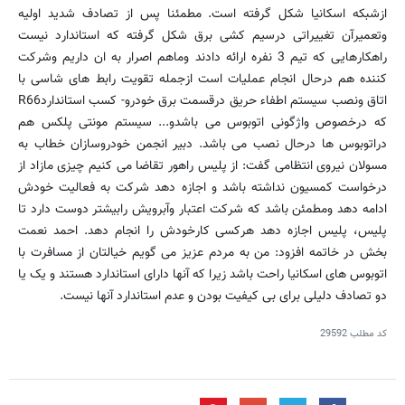
ازشبکه اسکانیا شکل گرفته است. مطمئنا پس از تصادف شدید اولیه
وتعمیرآن تغییراتی درسیم کشی برق شکل گرفته که استاندارد نیست
راهکارهایی که تیم 3 نفره ارائه دادند وماهم اصرار به ان داریم وشرکت
کننده هم درحال انجام عملیات است ازجمله تقویت رابط های شاسی با
اتاق ونصب سیستم اطفاء حریق درقسمت برق خودرو- کسب استانداردR66
که درخصوص واژگونی اتوبوس می باشدو... سیستم مونتی پلکس هم
دراتوبوس ها درحال نصب می باشد. دبیر انجمن خودروسازان خطاب به
مسولان نیروی انتظامی گفت: از پلیس راهور تقاضا می کنیم چیزی مازاد از
درخواست کمسیون نداشته باشد و اجازه دهد شرکت به فعالیت خودش
ادامه دهد ومطمئن باشد که شرکت اعتبار وآبرویش رابیشتر دوست دارد تا
پلیس، پلیس اجازه دهد هرکسی کارخودش را انجام دهد. احمد نعمت
بخش در خاتمه افزود: من به مردم عزیز می گویم خیالتان از مسافرت با
اتوبوس های اسکانیا راحت باشد زیرا که آنها دارای استاندارد هستند و یک یا
دو تصادف دلیلی برای بی کیفیت بودن و عدم استاندارد آنها نیست.
کد مطلب
29592