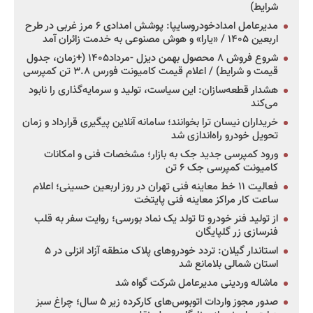
شرایط)
مدیرعامل امدادخودروسایپا: پوشش امدادی ۶ مرز غربی در طرح
اربعین ۱۴۰۵ / «یارا» و هوش مصنوعی به خدمت زائران آمد
شروع فروش ۸ محصول بهمن دیزل -مرداد۱۴۰۵ (+زمان، جدول
قیمت و شرایط) / اعلام قیمت کامیونت فورس ۳.۸ تن کمپرسی
هشدار قطعه‌سازان: این سیاست، تولید و سرمایه‌گذاری را نابود
می‌کند
خریداران نیسان ترا بخوانند؛ سامانه آنلاین پیگیری قرارداد و زمان
تحویل خودرو راه‌اندازی شد
ورود کمپرسی جدید جک به بازار؛ مشخصات فنی و امکانات
کامیونت کمپرسی جک ۶ تن
فعالیت ۱۱ خط معاینه فنی تهران در روز اربعین حسینی؛ اعلام
ساعت کار مراکز معاینه فنی پایتخت
از تولید فنر خودرو تا تولد یک نماد بورسی؛ روایت سفر به قلب
فنرسازی زر گلپایگان
استاندار گیلان: تردد خودروهای پلاک منطقه آزاد انزلی در ۵
استان شمالی بلامانع شد
ماشاله وردینی مدیرعامل شرکت گواه شد
صدور مجوز واردات اتوبوس‌های کارکرده زیر ۵ سال؛ چراغ سبز