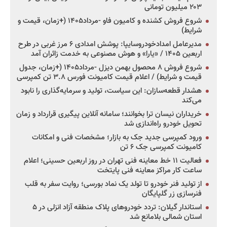
۲۰۳ میلیون تومانی
شروع فروش کشنده و کامیون فاو -مرداد۱۴۰۵ (+زمان، قیمت و
شرایط)
مدیرعامل امدادخودروسایپا: پوشش امدادی ۶ مرز غربی در طرح
اربعین ۱۴۰۵ / «یارا» و هوش مصنوعی به خدمت زائران آمد
شروع فروش ۸ محصول بهمن دیزل -مرداد۱۴۰۵ (+زمان، جدول
قیمت و شرایط) / اعلام قیمت کامیونت فورس ۳.۸ تن کمپرسی
هشدار قطعه‌سازان: این سیاست، تولید و سرمایه‌گذاری را نابود
می‌کند
خریداران نیسان ترا بخوانند؛ سامانه آنلاین پیگیری قرارداد و زمان
تحویل خودرو راه‌اندازی شد
ورود کمپرسی جدید جک به بازار؛ مشخصات فنی و امکانات
کامیونت کمپرسی جک ۶ تن
فعالیت ۱۱ خط معاینه فنی تهران در روز اربعین حسینی؛ اعلام
ساعت کار مراکز معاینه فنی پایتخت
از تولید فنر خودرو تا تولد یک نماد بورسی؛ روایت سفر به قلب
فنرسازی زر گلپایگان
استاندار گیلان: تردد خودروهای پلاک منطقه آزاد انزلی در ۵
استان شمالی بلامانع شد