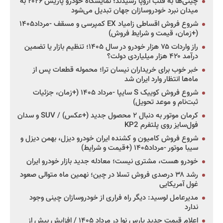
چینی‌ها به قلب اروپا رسیدند؛ نمایشگاه خودرو پاریس ۲۰۲۶ به
میدان نبرد خودروسازان جهان تبدیل می‌شود
شروع فروش اقساطی زامیاد EX کمپرسی و مسقف -مرداد۱۴۰۵
(+زمان، قیمت و شرایط فروش)
راز واردات ۷۵ هزار خودرو در سال ۱۴۰۵؛ تنظیم بازار یا تضمین
درآمد ۴۲۰ هزار میلیاردی دولت؟
خبر خوب برای خریداران نیسان ترا؛ محموله قطعات پس از
ماه‌ها انتظار وارد ایران شد
شروع فروش کوییک S سایپا -مرداد ۱۴۰۵ (+زمان، جزئیات
ثبت‌نام و موعد تحویل)
کرمان موتور به دنبال ۲ محصول جدید (+عکس) / SUV و سدان
فول‌سایز روی پلتفرم KP2
شروع فروش کامیون و کشنده ایران خودرو دیزل، بهمن دیزل و
سیبا موتور -مرداد۱۴۰۵ (+قیمت و شرایط)
خودرو هست، مشتری نیست؛ معادله جدید بازار خودرو ایران
رشد ۳۸ درصدی فروش تسلا در چین؛ نهمین ماه متوالی صعود
غول آمریکایی
مدیرعامل لوسید: دیگر راه فراری از خودروسازان چینی وجود
ندارد
اعلام قیمت جدید پارس نوا در مرداد ۱۴۰۵ / افزایش بیش از