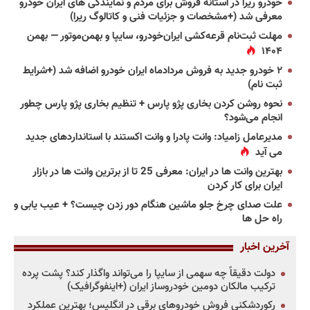
خودرو ریرا در آستانه فروش برای مردم و نمایندگی های ایران خودرو
معرفی شد (+مشخصات و جزئیات فنی و کاتالوگ ریرا)
مهلت ثبت‌نام قرعه‌کشی ایران‌خودرو، سایپا و بهمن‌موتور — بهمن
۱۴۰۴
۲ خودرو جدید به فروش مردادماه ایران خودرو اضافه شد (+شرایط
ثبت نام)
نحوه روشن کردن بخاری پژو پارس + تنظیم بخاری پژو پارس چطور
انجام می‌شود؟
مدیرعامل زامیاد: وانت پادرا و وانت اکستند با استانداردهای جدید
می آید
بهترین وانت ها در ایران: معرفی 25 تا از برترین وانت ها در بازار
ایران برای کار کردن
علت صدای چرخ جلو ماشین هنگام دور زدن چیست؟ + عیب یابی و
راه حل ها
آخرین اخبار
دولت دقیقاً چه سهمی از سایپا را می‌تواند واگذار کند؟ پشت پرده
ترکیب مالکان دومین خودروساز ایران (+اینفوگرافیک)
رکوردشکنی فروش خودروهای برقی در انگلیس؛ بهترین عملکرد