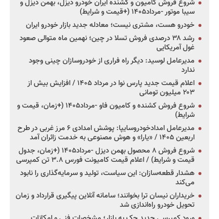
شروع فروش کامیون و کشنده ایران خودرو دیزل، بهمن دیزل و
سیبا موتور -مرداد۱۴۰۵ (+قیمت و شرایط)
خودرو هست، مشتری نیست؛ معادله جدید بازار خودرو ایران
رشد ۳۸ درصدی فروش تسلا در چین؛ نهمین ماه متوالی صعود
غول آمریکایی
مدیرعامل لوسید: دیگر راه فراری از خودروسازان چینی وجود
ندارد
اعلام قیمت جدید پارس نوا در مرداد ۱۴۰۵ / افزایش بیش از
۲۰۳ میلیون تومانی
شروع فروش کشنده و کامیون فاو -مرداد۱۴۰۵ (+زمان، قیمت و
شرایط)
مدیرعامل امدادخودروسایپا: پوشش امدادی ۶ مرز غربی در طرح
اربعین ۱۴۰۵ / «یارا» و هوش مصنوعی به خدمت زائران آمد
شروع فروش ۸ محصول بهمن دیزل -مرداد۱۴۰۵ (+زمان، جدول
قیمت و شرایط) / اعلام قیمت کامیونت فورس ۳.۸ تن کمپرسی
هشدار قطعه‌سازان: این سیاست، تولید و سرمایه‌گذاری را نابود
می‌کند
خریداران نیسان ترا بخوانند؛ سامانه آنلاین پیگیری قرارداد و زمان
تحویل خودرو راه‌اندازی شد
ورود کمپرسی جدید جک به بازار؛ مشخصات فنی و امکانات