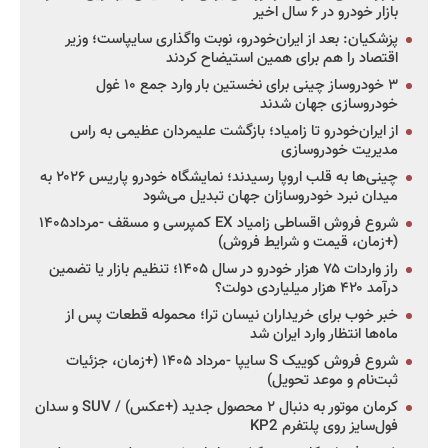
بازار خودرو در ۶ سال اخیر
پزشکیان: بعد از ایران‌خودرو، نوبت واگذاری سایپاست؛ وزیر
اقتصاد را هم برای همین استیضاح کردند
۳ خودروساز چینی برای نخستین بار وارد جمع ۱۰ غول
خودروسازی جهان شدند
از ایران‌خودرو تا زامیاد؛ بازگشت علیمردان عظیمی به راس
مدیریت خودروسازی
چینی‌ها به قلب اروپا رسیدند؛ نمایشگاه خودرو پاریس ۲۰۲۶ به
میدان نبرد خودروسازان جهان تبدیل می‌شود
شروع فروش اقساطی زامیاد EX کمپرسی و مسقف -مرداد۱۴۰۵
(+زمان، قیمت و شرایط فروش)
راز واردات ۷۵ هزار خودرو در سال ۱۴۰۵؛ تنظیم بازار یا تضمین
درآمد ۴۲۰ هزار میلیاردی دولت؟
خبر خوب برای خریداران نیسان ترا؛ محموله قطعات پس از
ماه‌ها انتظار وارد ایران شد
شروع فروش کوییک S سایپا -مرداد ۱۴۰۵ (+زمان، جزئیات
ثبت‌نام و موعد تحویل)
کرمان موتور به دنبال ۲ محصول جدید (+عکس) / SUV و سدان
فول‌سایز روی پلتفرم KP2