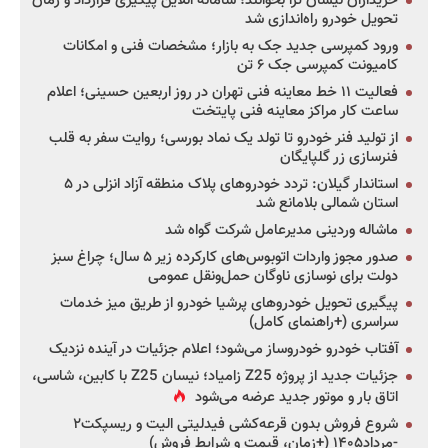
خریداران نیسان ترا بخوانند؛ سامانه آنلاین پیگیری قرارداد و زمان
تحویل خودرو راه‌اندازی شد
ورود کمپرسی جدید جک به بازار؛ مشخصات فنی و امکانات
کامیونت کمپرسی جک ۶ تن
فعالیت ۱۱ خط معاینه فنی تهران در روز اربعین حسینی؛ اعلام
ساعت کار مراکز معاینه فنی پایتخت
از تولید فنر خودرو تا تولد یک نماد بورسی؛ روایت سفر به قلب
فنرسازی زر گلپایگان
استاندار گیلان: تردد خودروهای پلاک منطقه آزاد انزلی در ۵
استان شمالی بلامانع شد
ماشاله وردینی مدیرعامل شرکت گواه شد
صدور مجوز واردات اتوبوس‌های کارکرده زیر ۵ سال؛ چراغ سبز
دولت برای نوسازی ناوگان حمل‌ونقل عمومی
پیگیری تحویل خودروهای پرشیا خودرو از طریق میز خدمات
سراسری (+راهنمای کامل)
آفتاب خودرو خودروساز می‌شود؛ اعلام جزئیات در آینده نزدیک
جزئیات جدید از پروژه Z25 زامیاد؛ نیسان Z25 با کابین، شاسی،
اتاق بار و موتور جدید عرضه می‌شود
شروع فروش بدون قرعه‌کشی فیدلیتی الیت و ریسپکت۲
-مرداد۱۴۰۵ (+زمان، قیمت و شرایط فروش)