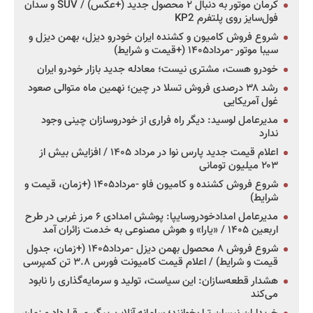
کرمان موتور به دنبال ۲ محصول جدید (+عکس) / SUV و سدان
فول‌سایز روی پلتفرم KP2
شروع فروش کامیون و کشنده ایران خودرو دیزل، بهمن دیزل و
سیبا موتور -مرداد۱۴۰۵ (+قیمت و شرایط)
خودرو هست، مشتری نیست؛ معادله جدید بازار خودرو ایران
رشد ۳۸ درصدی فروش تسلا در چین؛ نهمین ماه متوالی صعود
غول آمریکایی
مدیرعامل لوسید: دیگر راه فراری از خودروسازان چینی وجود
ندارد
اعلام قیمت جدید پارس نوا در مرداد ۱۴۰۵ / افزایش بیش از
۲۰۳ میلیون تومانی
شروع فروش کشنده و کامیون فاو -مرداد۱۴۰۵ (+زمان، قیمت و
شرایط)
مدیرعامل امدادخودروسایپا: پوشش امدادی ۶ مرز غربی در طرح
اربعین ۱۴۰۵ / «یارا» و هوش مصنوعی به خدمت زائران آمد
شروع فروش ۸ محصول بهمن دیزل -مرداد۱۴۰۵ (+زمان، جدول
قیمت و شرایط) / اعلام قیمت کامیونت فورس ۳.۸ تن کمپرسی
هشدار قطعه‌سازان: این سیاست، تولید و سرمایه‌گذاری را نابود
می‌کند