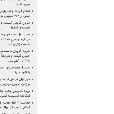
وجود ندارد
بیش از ۲۰۳ میلیون تومانی
قیمت و شرایط)
در ط
خدمت زائران آمد
جدول قیمت و شرایط) /
۳.۸ تن کمپرسی
هشدار قطعه‌سازان: این
را نابود می‌کند
خریداران نیسان ترا بخوا
و زمان تحویل خودرو راه
ورود کمپرسی جدید جک 
امکانات کامیونت کمپرسی 
فعالیت ۱۱ خط مع
اعلام ساعت کار مراکز م