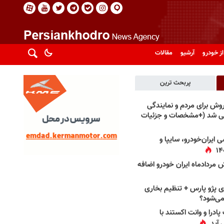
از خودرو
آرشیو
مقالات
پربحث ترین
فروش برای مردم و نمایندگی
فی شد (+مشخصات و جزئیات
 ایران‌خودرو، سایپا و
 مردادماه ایران خودرو اضافه
 پژو پارس + تنظیم بخاری
می‌شود؟
پادرا و وانت اکستند با
 آید