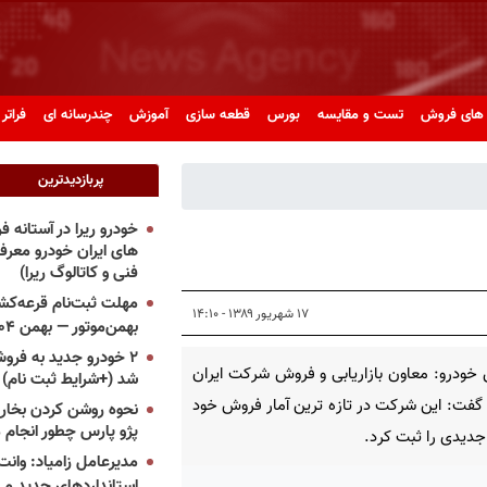
های فروش
تست و مقایسه
بورس
قطعه سازی
آموزش
چندرسانه ای
فراتر 
پربازدیدترین
خودرو ریرا در آستانه 
های ایران خودرو معر
فنی و کاتالوگ ریرا)
مهلت ثبت‌نام قرعه‌کشی
۱۷ شهریور ۱۳۸۹ - ۱۴:۱۰
بهمن‌موتور — بهمن ۱۴۰۴
۲ خودرو جدید به فروش
خودرو: معاون بازاریابی و فروش شرکت ایران
شد (+شرایط ثبت نام)
گفت: این شرکت در تازه ترین آمار فروش خود
نحوه روشن کردن بخاری
پژو پارس چطور انجام 
جدیدی را ثبت کرد.
مدیرعامل زامیاد: وانت 
استانداردهای جدید می