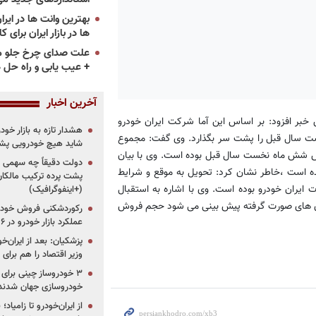
ها در بازار ایران برای ک
علت صدای چرخ جلو م
+ عیب یابی و راه حل 
آخرین اخبار
خبر افزود: بر اساس این آما شرکت ایران خودرو
هشدار تازه به بازار خود
 سال قبل را پشت سر بگذارد. وی گفت: مجموع
شاید هیچ خودرویی پشت
دستگاه بیشتر از کل فروش شش ماه نخست سال قبل بوده است. وی با بیان
دولت دقیقاً چه سهمی از 
 است ،خاطر نشان کرد: تحویل به موقع و شرایط
پشت پرده ترکیب مالکان
یران خودرو بوده است. وی با اشاره به استقبال
(+اینفوگرافیک)
یزی های صورت گرفته پیش بینی می شود حجم فروش
رکوردشکنی فروش خودرو
عملکرد بازار خودرو در ۶ سال اخیر
پزشکیان: بعد از ایران‌
وزیر اقتصاد را هم برا
خودروسازی جهان شدند
از ایران‌خودرو تا زامیا