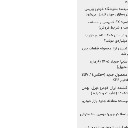
ی
سیدند؛ نمایشگاه خودرو پاریس
شروع فروش اقساطی زامیاد EX کمپرسی و مسقف
راز واردات ۷۵ هزار خودرو در سال ۱۴۰۵؛ تنظیم بازار یا
 نیسان ترا؛ محموله قطعات پس
ان شد
شروع فروش کوییک S سایپا -مرداد ۱۴۰۵ (+زمان،
 تحویل)
کرمان موتور به دنبال ۲ محصول جدید (+عکس) / SUV
رم KP2
شنده ایران خودرو دیزل، بهمن
ط)
ت؛ معادله جدید بازار خودرو
وش تسلا در چین؛ نهمین ماه متوالی
اه فراری از خودروسازان چینی