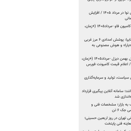
اعلام قیمت جدید پارس نوا در مرداد ۱۴۰۵ / افزایش
شروع فروش کشنده و کامیون فاو -مرداد۱۴۰۵ (+زمان،
مدیرعامل امدادخودروسایپا: پوشش امدادی ۶ مرز غربی
رح اربعین ۱۴۰۵ / «یارا» و هوش مصنوعی به
شروع فروش ۸ محصول بهمن دیزل -مرداد۱۴۰۵ (+زمان،
 اعلام قیمت کامیونت فورس
 سیاست، تولید و سرمایه‌گذاری
نند؛ سامانه آنلاین پیگیری قرارداد
‌اندازی شد
به بازار؛ مشخصات فنی و
جک ۶ تن
اینه فنی تهران در روز اربعین حسینی؛
عاینه فنی پایتخت