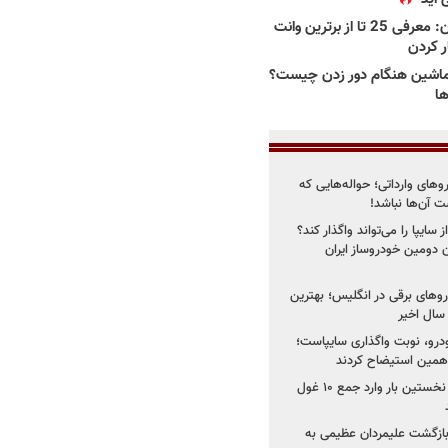
بهترین وانت ها در ایران: معرفی 25 تا از برترین وانت
ار کردن
اشین هنگام دور زدن چیست؟
ها
روهای وارداتی؛ حواله‌هایی که
 آن‌ها نباشد!
سایپا را می‌تواند واگذار کند؟
 دومین خودروساز ایران
های برقی در انگلیس؛ بهترین
خودرو، نوبت واگذاری سایپاست؛
ی همین استیضاح کردند
۳ خودروساز چینی برای نخستین بار وارد جمع ۱۰ غول
د؛ بازگشت علیمردان عظیمی به