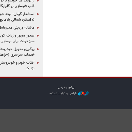
از تولید فنر خودرو تا ت
قلب فنرسازی زر گلپایگا
استاندار گیلان: تردد خو
۵ استان شمالی بلامانع شد
ماشاله وردینی مدیرعا
سبز دولت برای نوسازی 
پیگیری تحویل خودروهای
خدمات سراسری (+راهنم
آفتاب خودرو خودروساز م
نزدیک
پرشین خودرو
طراحی و تولید: نستوه