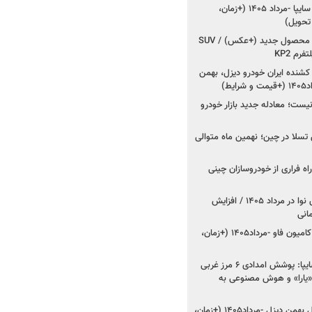
شروع فروش کوییک S سایپا -مرداد ۱۴۰۵ (+زمان،
 تحویل)
کرمان موتور به دنبال ۲ محصول جدید (+عکس) / SUV
رم KP2
شنده ایران خودرو دیزل، بهمن
ط)
ت؛ معادله جدید بازار خودرو
وش تسلا در چین؛ نهمین ماه متوالی
اه فراری از خودروسازان چینی
اعلام قیمت جدید پارس نوا در مرداد ۱۴۰۵ / افزایش
شروع فروش کشنده و کامیون فاو -مرداد۱۴۰۵ (+زمان،
مدیرعامل امدادخودروسایپا: پوشش امدادی ۶ مرز غربی
رح اربعین ۱۴۰۵ / «یارا» و هوش مصنوعی به
شروع فروش ۸ محصول بهمن دیزل -مرداد۱۴۰۵ (+زمان،