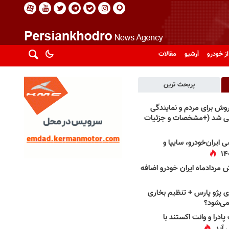
از خودرو
آرشیو
مقالات
پربحث ترین
فروش برای مردم و نمایندگی
فی شد (+مشخصات و جزئیات
 ایران‌خودرو، سایپا و
 مردادماه ایران خودرو اضافه
 پژو پارس + تنظیم بخاری
می‌شود؟
پادرا و وانت اکستند با
 آید