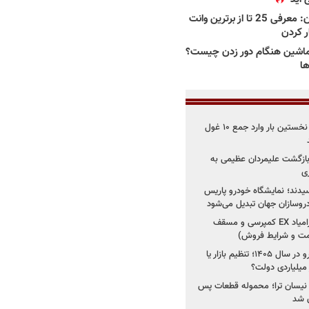
بهترین وانت ها در ایران: معرفی 25 تا از برترین وانت
ار کردن
اشین هنگام دور زدن چیست؟
ها
۳ خودروساز چینی برای نخستین بار وارد جمع ۱۰ غول
د؛ بازگشت علیمردان عظیمی به
ی
سیدند؛ نمایشگاه خودرو پاریس
شروع فروش اقساطی زامیاد EX کمپرسی و مسقف
راز واردات ۷۵ هزار خودرو در سال ۱۴۰۵؛ تنظیم بازار یا
 نیسان ترا؛ محموله قطعات پس
ان شد