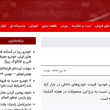
های فروش
تست و مقایسه
بورس
قطعه سازی
آموزش
چندرسانه ای
فراتر 
پربازدیدترین
خودرو ریرا در آستانه 
های ایران خودرو معر
فنی و کاتالوگ ریرا)
مهلت ثبت‌نام قرعه‌کشی
۱۶ دی ۱۳۹۳ - ۰۹:۵۱
بهمن‌موتور — بهمن ۱۴۰۴
۲ خودرو جدید به فروش
خودرو: قیمت خودروهای داخلی در بازار آزاد
شد (+شرایط ثبت نام)
 نسبت به نرخ این محصولات در هفته گذشته
نحوه روشن کردن بخاری
پژو پارس چطور انجام 
ه است.
مدیرعامل زامیاد: وانت 
استانداردهای جدید می