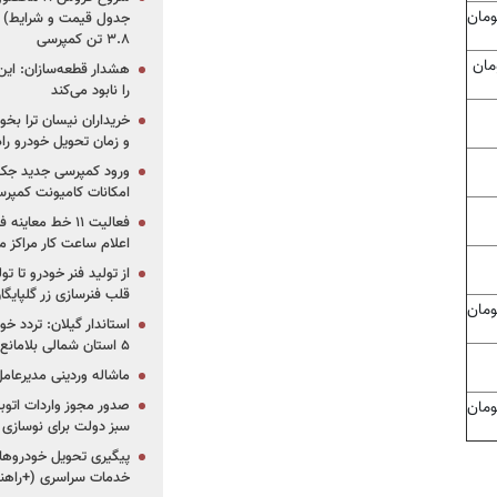
جدول قیمت و شرایط) /
۳.۸ تن کمپرسی
هشدار قطعه‌سازان: این
را نابود می‌کند
خریداران نیسان ترا بخوا
و زمان تحویل خودرو راه
ورود کمپرسی جدید جک 
امکانات کامیونت کمپرسی 
فعالیت ۱۱ خط مع
اعلام ساعت کار مراکز م
از تولید فنر خودرو تا ت
قلب فنرسازی زر گلپایگا
استاندار گیلان: تردد خو
۵ استان شمالی بلامانع شد
ماشاله وردینی مدیرعا
سبز دولت برای نوسازی 
پیگیری تحویل خودروهای
خدمات سراسری (+راهنم