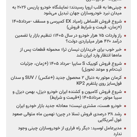
چینی‌ها به قلب اروپا رسیدند؛ نمایشگاه خودرو پاریس ۲۰۲۶ به
میدان نبرد خودروسازان جهان تبدیل می‌شود
شروع فروش اقساطی زامیاد EX کمپرسی و مسقف -مرداد۱۴۰۵
(+زمان، قیمت و شرایط فروش)
راز واردات ۷۵ هزار خودرو در سال ۱۴۰۵؛ تنظیم بازار یا تضمین
درآمد ۴۲۰ هزار میلیاردی دولت؟
خبر خوب برای خریداران نیسان ترا؛ محموله قطعات پس از
ماه‌ها انتظار وارد ایران شد
شروع فروش کوییک S سایپا -مرداد ۱۴۰۵ (+زمان، جزئیات
ثبت‌نام و موعد تحویل)
کرمان موتور به دنبال ۲ محصول جدید (+عکس) / SUV و سدان
فول‌سایز روی پلتفرم KP2
شروع فروش کامیون و کشنده ایران خودرو دیزل، بهمن دیزل و
سیبا موتور -مرداد۱۴۰۵ (+قیمت و شرایط)
خودرو هست، مشتری نیست؛ معادله جدید بازار خودرو ایران
رشد ۳۸ درصدی فروش تسلا در چین؛ نهمین ماه متوالی صعود
غول آمریکایی
مدیرعامل لوسید: دیگر راه فراری از خودروسازان چینی وجود
ندارد