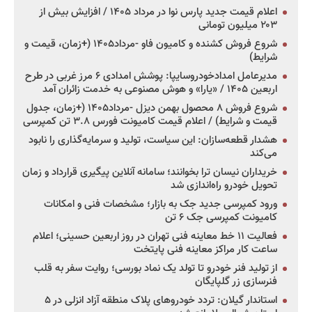
اعلام قیمت جدید پارس نوا در مرداد ۱۴۰۵ / افزایش بیش از
۲۰۳ میلیون تومانی
شروع فروش کشنده و کامیون فاو -مرداد۱۴۰۵ (+زمان، قیمت و
شرایط)
مدیرعامل امدادخودروسایپا: پوشش امدادی ۶ مرز غربی در طرح
اربعین ۱۴۰۵ / «یارا» و هوش مصنوعی به خدمت زائران آمد
شروع فروش ۸ محصول بهمن دیزل -مرداد۱۴۰۵ (+زمان، جدول
قیمت و شرایط) / اعلام قیمت کامیونت فورس ۳.۸ تن کمپرسی
هشدار قطعه‌سازان: این سیاست، تولید و سرمایه‌گذاری را نابود
می‌کند
خریداران نیسان ترا بخوانند؛ سامانه آنلاین پیگیری قرارداد و زمان
تحویل خودرو راه‌اندازی شد
ورود کمپرسی جدید جک به بازار؛ مشخصات فنی و امکانات
کامیونت کمپرسی جک ۶ تن
فعالیت ۱۱ خط معاینه فنی تهران در روز اربعین حسینی؛ اعلام
ساعت کار مراکز معاینه فنی پایتخت
از تولید فنر خودرو تا تولد یک نماد بورسی؛ روایت سفر به قلب
فنرسازی زر گلپایگان
استاندار گیلان: تردد خودروهای پلاک منطقه آزاد انزلی در ۵