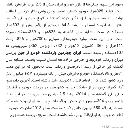
وجود این سهم چینی‌ها از بازار خودرو ایران بیش از 2.5 برابر افزایش یافته
است.
تولید 825هزار خودرو
كاهش تقاضا و بی‌رونقی بازار در‌حالی فعالان
تولید و عرضه خودرو را زمینگیر كرده كه تولید انواع خودرو طی 9ماهه
منتهی به آذر‌ماه امسال با رشد 64.3 درصدی از رقم بیش از 502هزار
دستگاه در مدت مشابه سال گذشته به 825هزار و 389دستگاه رسیده
است. طی این مدت تولید خودروهای سواری به700هزار و 826، وانت
111هزار و 362، كامیون 12هزار و 732، اتوبوس 362و مینی‌بوس به
107دستگاه رسیده است.
ایران چهارمین واردكننده خودرو از چین
بررسی
میزان واردات خودروهای خارجی در 9ماهه امسال نسبت به‌مدت مشابه سال
گذشته نیز حاكی از رشد 61درصدی واردات است به‌نحوی كه در این مدت
71هزارو 896دستگاه خودرو به‌ارزش بیش از یك میلیارد و ۴۵۷ میلیون دلار
وارد كشور شده كه از ‌لحاظ تعداد ۶۱درصد رشد داشته است. آخرین داده‌های
آمار گمرك چین نیز از جایگاه چهارم كشورمان در واردات خودرو و قطعات
چینی طی 9ماهه سال 2014با رشد 2.5 برابری خبر می‌دهد. در این مدت
یك‌میلیاردو 304میلیون دلار خودرو و قطعات چینی به ایران وارد شده كه
نسبت به رقم 550میلیون دلاری 9‌ماه نخست سال 2013صادرات خودرو و
قطعات چینی به ایران2.5 برابر رشد داشته است. منبع: روزنامه همشهری
کد مطلب
41421