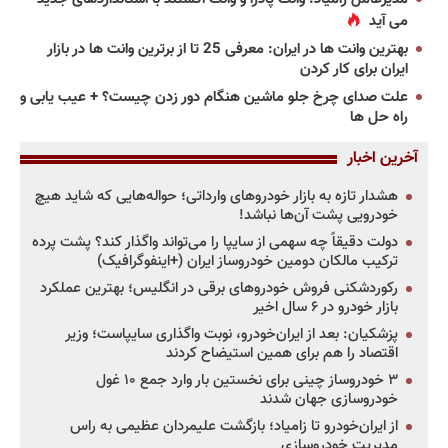
می آید
بهترین وانت ها در ایران: معرفی 25 تا از برترین وانت ها در بازار
ایران برای کار کردن
علت صدای چرخ جلو ماشین هنگام دور زدن چیست؟ + عیب یابی و
راه حل ها
آخرین اخبار
هشدار تازه به بازار خودروهای وارداتی؛ حواله‌هایی که شاید هیچ
خودرویی پشت آن‌ها نباشد!
دولت دقیقاً چه سهمی از سایپا را می‌تواند واگذار کند؟ پشت پرده
ترکیب مالکان دومین خودروساز ایران (+اینفوگرافیک)
رکوردشکنی فروش خودروهای برقی در انگلیس؛ بهترین عملکرد
بازار خودرو در ۶ سال اخیر
پزشکیان: بعد از ایران‌خودرو، نوبت واگذاری سایپاست؛ وزیر
اقتصاد را هم برای همین استیضاح کردند
۳ خودروساز چینی برای نخستین بار وارد جمع ۱۰ غول
خودروسازی جهان شدند
از ایران‌خودرو تا زامیاد؛ بازگشت علیمردان عظیمی به راس
مدیریت خودروسازی