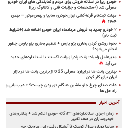
خودرو ریرا در آستانه فروش برای مردم و نمایندگی های ایران خودرو
معرفی شد (+مشخصات و جزئیات فنی و کاتالوگ ریرا)
مهلت ثبت‌نام قرعه‌کشی ایران‌خودرو، سایپا و بهمن‌موتور — بهمن
۱۴۰۴
۲ خودرو جدید به فروش مردادماه ایران خودرو اضافه شد (+شرایط
ثبت نام)
نحوه روشن کردن بخاری پژو پارس + تنظیم بخاری پژو پارس چطور
انجام می‌شود؟
مدیرعامل زامیاد: وانت پادرا و وانت اکستند با استانداردهای جدید
می آید
بهترین وانت ها در ایران: معرفی 25 تا از برترین وانت ها در بازار
ایران برای کار کردن
علت صدای چرخ جلو ماشین هنگام دور زدن چیست؟ + عیب یابی و
راه حل ها
آخرین اخبار
زمان اجرای استانداردهای ۱۲۲گانه خودرو اعلام شد + پلتفرم‌های
خودروسازان در صف تغییر
سایپا دوباره سراغ کوییک S آپشنال رفت؛ این هاچ‌بک چه