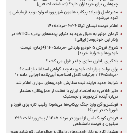
چیزهایی برای خریداران دارد؟ (+مشخصات فنی)
مدیرعامل زامیاد: پیکاپ هامون شهریورماه وارد تولید آزمایشی و
انبوه می‌شود
اعلام قیمت نیسان تیانا ۲۰۲۶ -مرداد۱۴۰۵
کرمان موتور به دنبال ورود به دنیای پرنده‌های برقی؛ eVTOL در
رادار این خودروساز ایرانی!
شروع فروش ۵ خودرو وارداتی -مرداد۱۴۰۵ (+زمان، لیست
خودروها و شرایط خرید)
یادگیری باطری سازی چقدر طول می کشد؟
برای تولید و واردات خودرو به چند گواهی اسقاط نیاز است؟
-مرداد۱۴۰۵ / جزئیات کامل اصلاحیه آیین‌نامه اجرایی ماده ۱۰
شرایط جدید فرایند ثبت سفارش خودروهای سواری اعلام شد
«تیر خلاص» به اقتصاد ایران با غفلت از حمل‌ونقل؛ هشدار
درباره آینده کریدورها و لجستیک
فولکس‌واگن وارد جنگ پیکاپ‌ها می‌شود؛ رقیب تازه برای فورد و
شورولت در آمریکا
فروش کوییک اس از امروز در مرداد ۱۴۰۵ / پیش‌پرداخت ۴۹۹
میلیون و قیمت نامشخص
هشدار تازه به بازار خودروهای وارداتی؛ حواله‌هایی که شاید هیچ