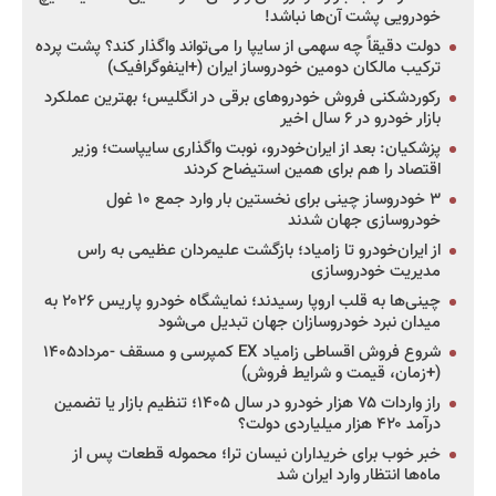
خودرویی پشت آن‌ها نباشد!
دولت دقیقاً چه سهمی از سایپا را می‌تواند واگذار کند؟ پشت پرده
ترکیب مالکان دومین خودروساز ایران (+اینفوگرافیک)
رکوردشکنی فروش خودروهای برقی در انگلیس؛ بهترین عملکرد
بازار خودرو در ۶ سال اخیر
پزشکیان: بعد از ایران‌خودرو، نوبت واگذاری سایپاست؛ وزیر
اقتصاد را هم برای همین استیضاح کردند
۳ خودروساز چینی برای نخستین بار وارد جمع ۱۰ غول
خودروسازی جهان شدند
از ایران‌خودرو تا زامیاد؛ بازگشت علیمردان عظیمی به راس
مدیریت خودروسازی
چینی‌ها به قلب اروپا رسیدند؛ نمایشگاه خودرو پاریس ۲۰۲۶ به
میدان نبرد خودروسازان جهان تبدیل می‌شود
شروع فروش اقساطی زامیاد EX کمپرسی و مسقف -مرداد۱۴۰۵
(+زمان، قیمت و شرایط فروش)
راز واردات ۷۵ هزار خودرو در سال ۱۴۰۵؛ تنظیم بازار یا تضمین
درآمد ۴۲۰ هزار میلیاردی دولت؟
خبر خوب برای خریداران نیسان ترا؛ محموله قطعات پس از
ماه‌ها انتظار وارد ایران شد