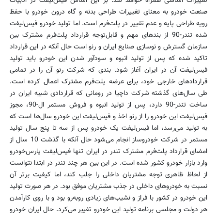
تغییرات اساسی همراه خواهد شد. بر این اساس فیس‌لیفت در ادبیات
صنعت خودرو به معنای تغییرات طراحی بدنه و گاه درون خودرو با حفظ
رویه طراحی پایه و عدم تغییر در پلت‌فرم است. اما تولید خودرو فیس‌لیفت
شده تندر-90 از بندهای مهم و قابل‌توجه قرارداد پلت‌فرم مشترک بین
سازمان گسترش و نوسازی صنایع ایران و رنو است حال آنکه در این قرارداد
تاکید شده که پس از تولید انبوه و سودآور شدن این خودرو باید تولید
فیس‌لیفت آن در ایران آغاز شود. بندی که شرکت رنو آن را در تمامی
قراردادهای خارجی خود، برای عرضه پلت‌فرم مشترک اعمال کرده است.
طی سال‌های گذشته شرکت داچیا در رومانی که قراردادی شبیه ایران در
ساخت تندر-90 دارد، پس از تولید انبوه و فروش مستمر ال-90، مجوز
فیس‌لیفت این خودرو را از رنو اخذ و فیس‌لیفت این خودرو سال‌ها است که
به تولید می‌رسد، اما فیس‌لیفت یک خودرو پس از سه تا پنج سال تولید
مستمر در شرکت خودروساز انجام می‌شود حال آنکه با گذشت 10 سال از
امضای قرارداد پلت‌فرم مشترک تندر در ایران تنها فیس‌لیفت پارس‌خودرو
وارد بازار خودرو کشور شده است. در این بین هر چند تندر در ابتدا نتوانست
از لحاظ ظاهری توجه مشتریان داخلی را جلب کند، اما کیفیت برتر آن
نسبت به خودروهای داخلی در جذب مشتریان موفق بود. در هر صورت تولید
این خودرو در کشور با فراز و نشیب‌های زیادی روبه‌رو بود و با روی کارآمدن
هر دولت و مجلسی برنامه تولید این خودرو تغییر می‌کرد. حال ایران خودرو