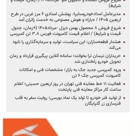
شروع فروش کشنده و کامیون فاو -مرداد۱۴۰۵ (+زمان، قیمت و
شرایط)
مدیرعامل امدادخودروسایپا: پوشش امدادی ۶ مرز غربی در طرح
اربعین ۱۴۰۵ / «یارا» و هوش مصنوعی به خدمت زائران آمد
شروع فروش ۸ محصول بهمن دیزل -مرداد۱۴۰۵ (+زمان، جدول
قیمت و شرایط) / اعلام قیمت کامیونت فورس ۳.۸ تن کمپرسی
هشدار قطعه‌سازان: این سیاست، تولید و سرمایه‌گذاری را نابود
می‌کند
خریداران نیسان ترا بخوانند؛ سامانه آنلاین پیگیری قرارداد و زمان
تحویل خودرو راه‌اندازی شد
ورود کمپرسی جدید جک به بازار؛ مشخصات فنی و امکانات
کامیونت کمپرسی جک ۶ تن
فعالیت ۱۱ خط معاینه فنی تهران در روز اربعین حسینی؛ اعلام
ساعت کار مراکز معاینه فنی پایتخت
از تولید فنر خودرو تا تولد یک نماد بورسی؛ روایت سفر به قلب
فنرسازی زر گلپایگان