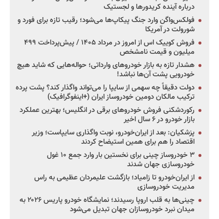
درباره آینده کریدورها و لجستیک
فولکس‌واگن وارد جنگ پیکاپ‌ها می‌شود؛ رقیب تازه برای فورد و
شورولت در آمریکا
فروش کوییک اس از امروز در مرداد ۱۴۰۵ / پیش‌پرداخت ۴۹۹
میلیون و قیمت نامشخص
هشدار تازه به بازار خودروهای وارداتی؛ حواله‌هایی که شاید هیچ
خودرویی پشت آن‌ها نباشد!
دولت دقیقاً چه سهمی از سایپا را می‌تواند واگذار کند؟ پشت پرده
ترکیب مالکان دومین خودروساز ایران (+اینفوگرافیک)
رکوردشکنی فروش خودروهای برقی در انگلیس؛ بهترین عملکرد
بازار خودرو در ۶ سال اخیر
پزشکیان: بعد از ایران‌خودرو، نوبت واگذاری سایپاست؛ وزیر
اقتصاد را هم برای همین استیضاح کردند
۳ خودروساز چینی برای نخستین بار وارد جمع ۱۰ غول
خودروسازی جهان شدند
از ایران‌خودرو تا زامیاد؛ بازگشت علیمردان عظیمی به راس
مدیریت خودروسازی
چینی‌ها به قلب اروپا رسیدند؛ نمایشگاه خودرو پاریس ۲۰۲۶ به
میدان نبرد خودروسازان جهان تبدیل می‌شود