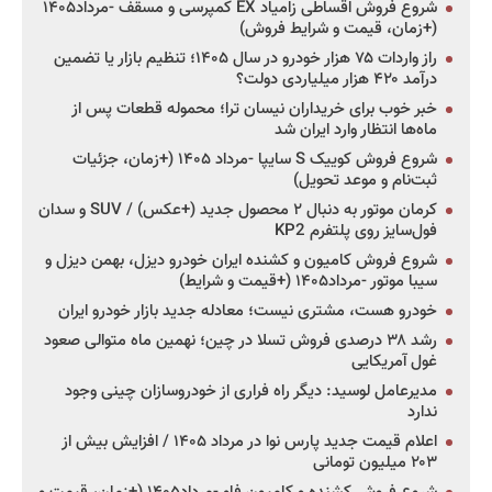
شروع فروش اقساطی زامیاد EX کمپرسی و مسقف -مرداد۱۴۰۵
(+زمان، قیمت و شرایط فروش)
راز واردات ۷۵ هزار خودرو در سال ۱۴۰۵؛ تنظیم بازار یا تضمین
درآمد ۴۲۰ هزار میلیاردی دولت؟
خبر خوب برای خریداران نیسان ترا؛ محموله قطعات پس از
ماه‌ها انتظار وارد ایران شد
شروع فروش کوییک S سایپا -مرداد ۱۴۰۵ (+زمان، جزئیات
ثبت‌نام و موعد تحویل)
کرمان موتور به دنبال ۲ محصول جدید (+عکس) / SUV و سدان
فول‌سایز روی پلتفرم KP2
شروع فروش کامیون و کشنده ایران خودرو دیزل، بهمن دیزل و
سیبا موتور -مرداد۱۴۰۵ (+قیمت و شرایط)
خودرو هست، مشتری نیست؛ معادله جدید بازار خودرو ایران
رشد ۳۸ درصدی فروش تسلا در چین؛ نهمین ماه متوالی صعود
غول آمریکایی
مدیرعامل لوسید: دیگر راه فراری از خودروسازان چینی وجود
ندارد
اعلام قیمت جدید پارس نوا در مرداد ۱۴۰۵ / افزایش بیش از
۲۰۳ میلیون تومانی