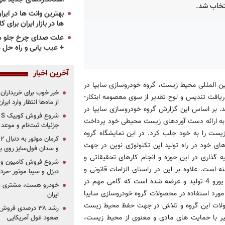
نتخاب شد.
ها در بازار ایران برای ک
علت صدای چرخ جلو م
+ عیب یابی و راه حل 
آخرین اخبار
ین المللی محیط زیست، گروه خودروسازی سایپا در
خبر خوب برای خریداران
افت تندیس و لوح تقدیر از سوی معصومه ابتکار-
از ماه‌ها انتظار وارد ایر
بر اساس این گزارش گروه خودروسازی سایپا در
 به ارائه دست آوردهای زیست محیطی خود پرداخت
جزئیات ثبت‌نام و موعد
زیست را به خود جلب کرد. در این نمایشگاه گروه
های خود در راه تولید این تکنولوژی نوین در جهت
و سدان فول‌سایز روی پلتف
گذاری در این حوزه و انجام کارهای تحقیقاتی و
شروع فروش کامیون و ک
است. علاوه بر این در راستای الزامات قانونی و
دیزل و سیبا موتور -مرداد۱۴۰۵ (+قیمت و شرای
زیست محیطی تمامی محصولات این گروه خودروساز بر پایه استاندارد یورو 4 تولید و عرضه شده است که گامی مهم در
خودرو هست، مشتری نیس
ورد استفاده در محصولات گروه خودروسازی سایپا
ایران
صولات این گروه و تلاش در جهت حفظ محیط زیست
رشد ۳۸ درصدی فر
یر با حمایت های مادی و معنوی از محیط زیست،
صعود غول آمریکایی