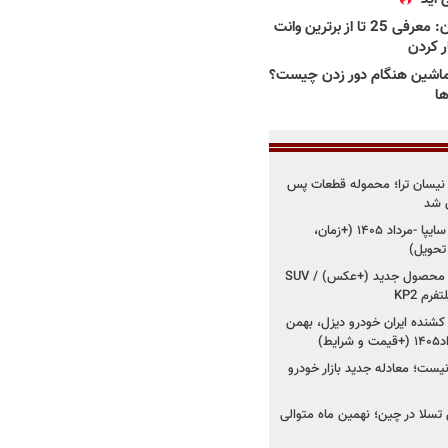
بهترین وانت ها در ایران: معرفی 25 تا از برترین وانت
ار کردن
اشین هنگام دور زدن چیست؟
ها
 نیسان ترا؛ محموله قطعات پس
ان شد
شروع فروش کوییک S سایپا -مرداد ۱۴۰۵ (+زمان،
 تحویل)
کرمان موتور به دنبال ۲ محصول جدید (+عکس) / SUV
رم KP2
شنده ایران خودرو دیزل، بهمن
ط)
ت؛ معادله جدید بازار خودرو
وش تسلا در چین؛ نهمین ماه متوالی