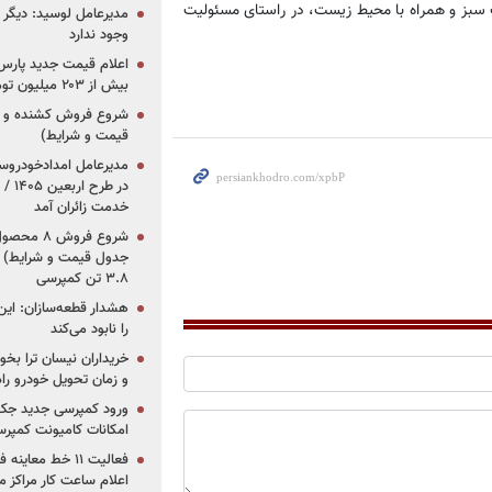
ات سبز و همراه با محیط زیست، در راستای مسئولیت
مدیرعامل لوسید: دیگر ر
وجود ندارد
بیش از ۲۰۳ میلیون تومانی
قیمت و شرایط)
در ط
خدمت زائران آمد
جدول قیمت و شرایط) /
۳.۸ تن کمپرسی
هشدار قطعه‌سازان: این
را نابود می‌کند
خریداران نیسان ترا بخوا
و زمان تحویل خودرو راه
ورود کمپرسی جدید جک 
امکانات کامیونت کمپرسی 
فعالیت ۱۱ خط مع
اعلام ساعت کار مراکز م