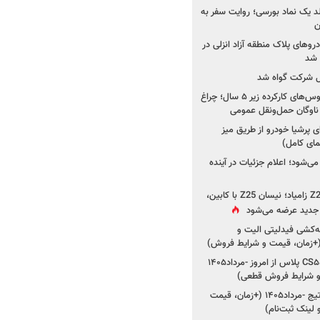
ولد یک نماد بورسی؛ روایت سفر به
ن
دروهای پلاک منطقه آزاد انزلی در
مل شرکت گواه شد
صدور مجوز واردات اتوبوس‌های کارکرده زیر ۵ سال؛ چراغ
ناوگان حمل‌ونقل عمومی
 پرشیا خودرو از طریق میز
ای کامل)
ی‌شود؛ اعلام جزئیات در آینده
جزئیات جدید از پروژه Z25 زامیاد؛ نیسان Z25 با کابین،
ر جدید عرضه می‌شود
کشی فیدلیتی الیت و
شروع ثبت‌نام چانگان CS۵۵ پلاس از امروز -مرداد۱۴۰۵
و شرایط فروش قطعی)
شروع فروش کیا اسپورتیج -مرداد۱۴۰۵ (+زمان، قیمت