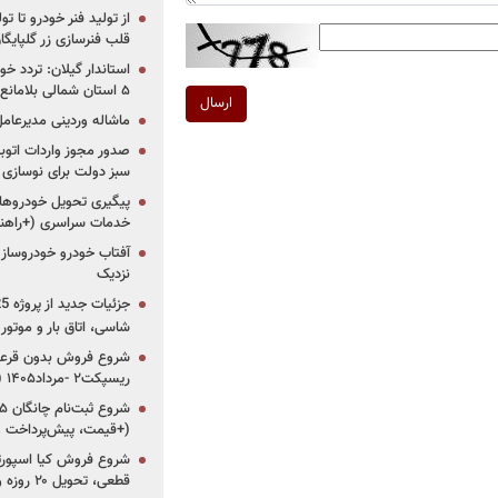
از تولید فنر خودرو تا ت
قلب فنرسازی زر گلپایگا
استاندار گیلان: تردد خو
۵ استان شمالی بلامانع شد
ارسال
ماشاله وردینی مدیرعا
سبز دولت برای نوسازی 
پیگیری تحویل خودروهای
خدمات سراسری (+راهنم
آفتاب خودرو خودروساز م
نزدیک
شاسی، اتاق بار و موتو
شروع فروش بدون قرعه‌
ریسپکت۲ -مرداد۱۴۰۵ (+زمان، قیمت و شرایط فروش)
(+قیمت، پیش‌پرداخت 
قطعی، تحویل ۲۰ روزه و لینک ثبت‌نام)