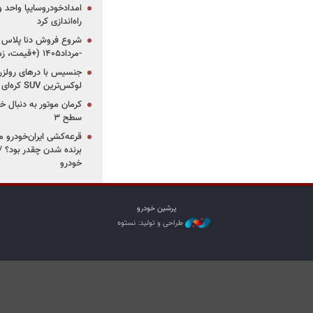
امدادخودروسایپا واحد وی
راه‌اندازی کرد
-مرداد۱۴۰۵ (+قیمت، زمان ثبت‌نام و موعد تحویل)
جنسیس با درهای رولزرو
لوکس‌ترین SUV کره‌ای در آگوست2026
سطح ۳
خودرو
پرشین خودرو
طراحی و تولید: نستوه