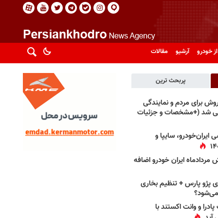
از خودرو
آرشیو
مقالات
پربحث ترین
فروش برای مردم و نمایندگی
فی شد (+مشخصات و جزئیات
 ایران‌خودرو، سایپا و
 مردادماه ایران خودرو اضافه
 پژو پارس + تنظیم بخاری
می‌شود؟
پادرا و وانت اکستند با
 آید