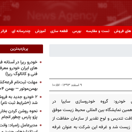
های فروش
تست و مقایسه
بورس
قطعه سازی
آموزش
چندرسانه ای
فراتر 
پربازدیدترین
خودرو ریرا در آستانه 
های ایران خودرو معر
فنی و کاتالوگ ریرا)
مهلت ثبت‌نام قرعه‌کشی
۹ اسفند ۱۳۹۳ - ۱۰:۵۷
بهمن‌موتور — بهمن ۱۴۰۴
۲ خودرو جدید به فروش
 خودرو: گروه خودروسازی سایپا در
شد (+شرایط ثبت نام)
مین نمایشگاه بین المللی محیط زیست موفق
نحوه روشن کردن بخاری
پژو پارس چطور انجام 
افت تندیس و لوح تقدیر از سازمان حفاظت از
مدیرعامل زامیاد: وانت 
زیست شد و غرفه این شرکت به عنوان غرفه
استانداردهای جدید می