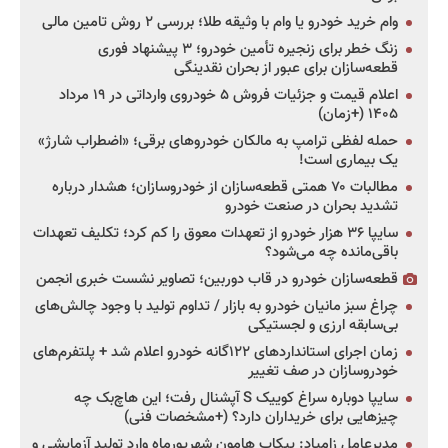
وام خرید خودرو یا وام با وثیقه طلا؛ بررسی ۲ روش تامین مالی
زنگ خطر برای زنجیره تأمین خودرو؛ ۳ پیشنهاد فوری
قطعه‌سازان برای عبور از بحران نقدینگی
اعلام قیمت و جزئیات فروش ۵ خودروی وارداتی در ۱۹ مرداد
۱۴۰۵ (+زمان)
حمله لفظی ترامپ به مالکان خودروهای برقی؛ «اضطراب شارژ»
یک بیماری است!
مطالبات ۷۰ همتی قطعه‌سازان از خودروسازان؛ هشدار درباره
تشدید بحران در صنعت خودرو
سایپا ۳۶ هزار خودرو از تعهدات معوق را کم کرد؛ تکلیف تعهدات
باقی‌مانده چه می‌شود؟
قطعه‌سازان خودرو در قاب دوربین؛ تصاویر نشست خبری انجمن
چراغ سبز مانیان خودرو به بازار / تداوم تولید با وجود چالش‌های
بی‌سابقه ارزی و لجستیکی
زمان اجرای استانداردهای ۱۲۲گانه خودرو اعلام شد + پلتفرم‌های
خودروسازان در صف تغییر
سایپا دوباره سراغ کوییک S آپشنال رفت؛ این هاچ‌بک چه
چیزهایی برای خریداران دارد؟ (+مشخصات فنی)
مدیرعامل زامیاد: پیکاپ هامون شهریورماه وارد تولید آزمایشی و