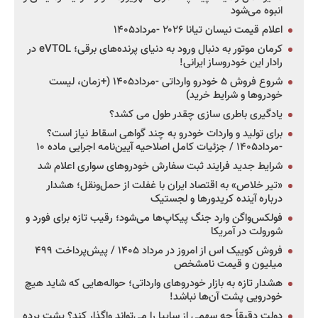
انبوه می‌شود
اعلام قیمت نیسان تیانا ۲۰۲۶ -مرداد۱۴۰۵
کرمان موتور به دنبال ورود به دنیای پرنده‌های برقی؛ eVTOL در
رادار این خودروساز ایرانی!
شروع فروش ۵ خودرو وارداتی -مرداد۱۴۰۵ (+زمان، لیست
خودروها و شرایط خرید)
یادگیری باطری سازی چقدر طول می کشد؟
برای تولید و واردات خودرو به چند گواهی اسقاط نیاز است؟
-مرداد۱۴۰۵ / جزئیات کامل اصلاحیه آیین‌نامه اجرایی ماده ۱۰
شرایط جدید فرایند ثبت سفارش خودروهای سواری اعلام شد
«تیر خلاص» به اقتصاد ایران با غفلت از حمل‌ونقل؛ هشدار
درباره آینده کریدورها و لجستیک
فولکس‌واگن وارد جنگ پیکاپ‌ها می‌شود؛ رقیب تازه برای فورد و
شورولت در آمریکا
فروش کوییک اس از امروز در مرداد ۱۴۰۵ / پیش‌پرداخت ۴۹۹
میلیون و قیمت نامشخص
هشدار تازه به بازار خودروهای وارداتی؛ حواله‌هایی که شاید هیچ
خودرویی پشت آن‌ها نباشد!
دولت دقیقاً چه سهمی از سایپا را می‌تواند واگذار کند؟ پشت پرده