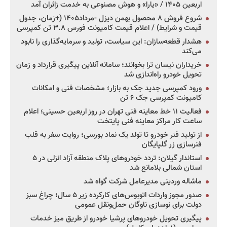
اربعین ۱۴۰۵ / «یارا» و هوش مصنوعی به خدمت زائران آمد
شروع فروش ۸ محصول بهمن دیزل -مرداد۱۴۰۵ (+زمان، جدول
قیمت و شرایط) / اعلام قیمت کامیونت فورس ۳.۸ تن کمپرسی
هشدار قطعه‌سازان: این سیاست، تولید و سرمایه‌گذاری را نابود
می‌کند
خریداران نیسان ترا بخوانند؛ سامانه آنلاین پیگیری قرارداد و زمان
تحویل خودرو راه‌اندازی شد
ورود کمپرسی جدید جک به بازار؛ مشخصات فنی و امکانات
کامیونت کمپرسی جک ۶ تن
فعالیت ۱۱ خط معاینه فنی تهران در روز اربعین حسینی؛ اعلام
ساعت کار مراکز معاینه فنی پایتخت
از تولید فنر خودرو تا تولد یک نماد بورسی؛ روایت سفر به قلب
فنرسازی زر گلپایگان
استاندار گیلان: تردد خودروهای پلاک منطقه آزاد انزلی در ۵
استان شمالی بلامانع شد
ماشاله وردینی مدیرعامل شرکت گواه شد
صدور مجوز واردات اتوبوس‌های کارکرده زیر ۵ سال؛ چراغ سبز
دولت برای نوسازی ناوگان حمل‌ونقل عمومی
پیگیری تحویل خودروهای پرشیا خودرو از طریق میز خدمات