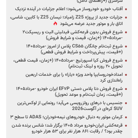
سراسری (+راهنمای کامل)
آفتاب خودرو خودروساز می‌شود؛ اعلام جزئیات در آینده نزدیک
جزئیات جدید از پروژه Z25 زامیاد؛ نیسان Z25 با کابین، شاسی،
اتاق بار و موتور جدید عرضه می‌شود
شروع فروش بدون قرعه‌کشی فیدلیتی الیت و ریسپکت۲
-مرداد۱۴۰۵ (+زمان، قیمت و شرایط فروش)
شروع ثبت‌نام چانگان CS۵۵ پلاس از امروز -مرداد۱۴۰۵
(+قیمت، پیش‌پرداخت و شرایط فروش قطعی)
شروع فروش کیا اسپورتیج -مرداد۱۴۰۵ (+زمان، قیمت قطعی،
تحویل ۲۰ روزه و لینک ثبت‌نام)
امدادخودروسایپا واحد ویژه «یارا» را برای خدمات اربعین
راه‌اندازی کرد
شروع فروش دنا پلاس دستی EF۷P ایران خودرو -مرداد۱۴۰۵
(+قیمت، زمان ثبت‌نام و موعد تحویل)
جنسیس با درهای رولزرویسی می‌آید؛ رونمایی از لوکس‌ترین
SUV کره‌ای در آگوست2026
کرمان موتور به دنبال خودروهای نیمه‌خودران؛ ADAS تا سطح ۳
قرعه‌کشی ایران‌خودرو مرداد ۱۴۰۵ برگزار شد؛ شانس برنده شدن
چقدر بود؟ / رقابت ۸۶۱ هزار نفر برای ۵۳ هزار خودرو