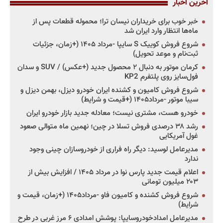
آخرین اخبار
خبر خوب برای خریداران نیسان ترا؛ محموله قطعات پس از
ماه‌ها انتظار وارد ایران شد
شروع فروش کوییک S سایپا -مرداد ۱۴۰۵ (+زمان، جزئیات
ثبت‌نام و موعد تحویل)
کرمان موتور به دنبال ۲ محصول جدید (+عکس) / SUV و سدان
فول‌سایز روی پلتفرم KP2
شروع فروش کامیون و کشنده ایران خودرو دیزل، بهمن دیزل و
سیبا موتور -مرداد۱۴۰۵ (+قیمت و شرایط)
خودرو هست، مشتری نیست؛ معادله جدید بازار خودرو ایران
رشد ۳۸ درصدی فروش تسلا در چین؛ نهمین ماه متوالی صعود
غول آمریکایی
مدیرعامل لوسید: دیگر راه فراری از خودروسازان چینی وجود
ندارد
اعلام قیمت جدید پارس نوا در مرداد ۱۴۰۵ / افزایش بیش از
۲۰۳ میلیون تومانی
شروع فروش کشنده و کامیون فاو -مرداد۱۴۰۵ (+زمان، قیمت و
شرایط)
مدیرعامل امدادخودروسایپا: پوشش امدادی ۶ مرز غربی در طرح