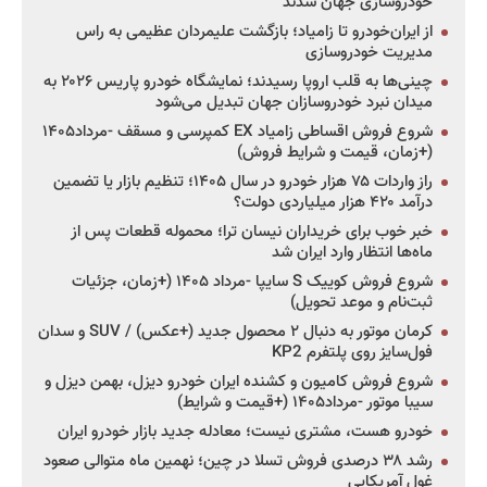
خودروسازی جهان شدند
از ایران‌خودرو تا زامیاد؛ بازگشت علیمردان عظیمی به راس
مدیریت خودروسازی
چینی‌ها به قلب اروپا رسیدند؛ نمایشگاه خودرو پاریس ۲۰۲۶ به
میدان نبرد خودروسازان جهان تبدیل می‌شود
شروع فروش اقساطی زامیاد EX کمپرسی و مسقف -مرداد۱۴۰۵
(+زمان، قیمت و شرایط فروش)
راز واردات ۷۵ هزار خودرو در سال ۱۴۰۵؛ تنظیم بازار یا تضمین
درآمد ۴۲۰ هزار میلیاردی دولت؟
خبر خوب برای خریداران نیسان ترا؛ محموله قطعات پس از
ماه‌ها انتظار وارد ایران شد
شروع فروش کوییک S سایپا -مرداد ۱۴۰۵ (+زمان، جزئیات
ثبت‌نام و موعد تحویل)
کرمان موتور به دنبال ۲ محصول جدید (+عکس) / SUV و سدان
فول‌سایز روی پلتفرم KP2
شروع فروش کامیون و کشنده ایران خودرو دیزل، بهمن دیزل و
سیبا موتور -مرداد۱۴۰۵ (+قیمت و شرایط)
خودرو هست، مشتری نیست؛ معادله جدید بازار خودرو ایران
رشد ۳۸ درصدی فروش تسلا در چین؛ نهمین ماه متوالی صعود
غول آمریکایی