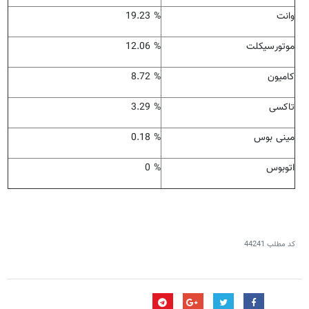
وانت
19.23 %
موتورسیکلت
12.06 %
کامیون
8.72 %
تاکسی
3.29 %
مینی بوس
0.18 %
اتوبوس
0 %
کد مطلب
44241