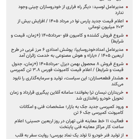
مدیرعامل لوسید: دیگر راه فراری از خودروسازان چینی وجود
ندارد
اعلام قیمت جدید پارس نوا در مرداد ۱۴۰۵ / افزایش بیش از
۲۰۳ میلیون تومانی
شروع فروش کشنده و کامیون فاو -مرداد۱۴۰۵ (+زمان، قیمت و
شرایط)
مدیرعامل امدادخودروسایپا: پوشش امدادی ۶ مرز غربی در طرح
اربعین ۱۴۰۵ / «یارا» و هوش مصنوعی به خدمت زائران آمد
شروع فروش ۸ محصول بهمن دیزل -مرداد۱۴۰۵ (+زمان، جدول
قیمت و شرایط) / اعلام قیمت کامیونت فورس ۳.۸ تن کمپرسی
هشدار قطعه‌سازان: این سیاست، تولید و سرمایه‌گذاری را نابود
می‌کند
خریداران نیسان ترا بخوانند؛ سامانه آنلاین پیگیری قرارداد و زمان
تحویل خودرو راه‌اندازی شد
ورود کمپرسی جدید جک به بازار؛ مشخصات فنی و امکانات
کامیونت کمپرسی جک ۶ تن
فعالیت ۱۱ خط معاینه فنی تهران در روز اربعین حسینی؛ اعلام
ساعت کار مراکز معاینه فنی پایتخت
از تولید فنر خودرو تا تولد یک نماد بورسی؛ روایت سفر به قلب