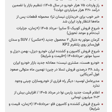
راز واردات ۷۵ هزار خودرو در سال ۱۴۰۵؛ تنظیم بازار یا تضمین
درآمد ۴۲۰ هزار میلیاردی دولت؟
خبر خوب برای خریداران نیسان ترا؛ محموله قطعات پس از
ماه‌ها انتظار وارد ایران شد
شروع فروش کوییک S سایپا -مرداد ۱۴۰۵ (+زمان، جزئیات
ثبت‌نام و موعد تحویل)
کرمان موتور به دنبال ۲ محصول جدید (+عکس) / SUV و سدان
فول‌سایز روی پلتفرم KP2
شروع فروش کامیون و کشنده ایران خودرو دیزل، بهمن دیزل و
سیبا موتور -مرداد۱۴۰۵ (+قیمت و شرایط)
خودرو هست، مشتری نیست؛ معادله جدید بازار خودرو ایران
رشد ۳۸ درصدی فروش تسلا در چین؛ نهمین ماه متوالی صعود
غول آمریکایی
مدیرعامل لوسید: دیگر راه فراری از خودروسازان چینی وجود
ندارد
اعلام قیمت جدید پارس نوا در مرداد ۱۴۰۵ / افزایش بیش از
۲۰۳ میلیون تومانی
شروع فروش کشنده و کامیون فاو -مرداد۱۴۰۵ (+زمان، قیمت و
شرایط)