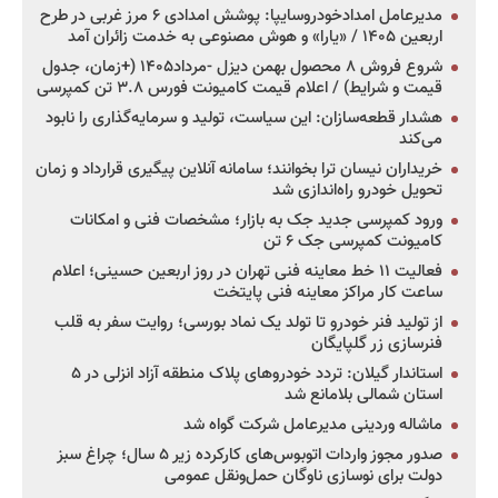
مدیرعامل امدادخودروسایپا: پوشش امدادی ۶ مرز غربی در طرح
اربعین ۱۴۰۵ / «یارا» و هوش مصنوعی به خدمت زائران آمد
شروع فروش ۸ محصول بهمن دیزل -مرداد۱۴۰۵ (+زمان، جدول
قیمت و شرایط) / اعلام قیمت کامیونت فورس ۳.۸ تن کمپرسی
هشدار قطعه‌سازان: این سیاست، تولید و سرمایه‌گذاری را نابود
می‌کند
خریداران نیسان ترا بخوانند؛ سامانه آنلاین پیگیری قرارداد و زمان
تحویل خودرو راه‌اندازی شد
ورود کمپرسی جدید جک به بازار؛ مشخصات فنی و امکانات
کامیونت کمپرسی جک ۶ تن
فعالیت ۱۱ خط معاینه فنی تهران در روز اربعین حسینی؛ اعلام
ساعت کار مراکز معاینه فنی پایتخت
از تولید فنر خودرو تا تولد یک نماد بورسی؛ روایت سفر به قلب
فنرسازی زر گلپایگان
استاندار گیلان: تردد خودروهای پلاک منطقه آزاد انزلی در ۵
استان شمالی بلامانع شد
ماشاله وردینی مدیرعامل شرکت گواه شد
صدور مجوز واردات اتوبوس‌های کارکرده زیر ۵ سال؛ چراغ سبز
دولت برای نوسازی ناوگان حمل‌ونقل عمومی