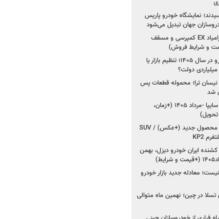
ی
سیدند؛ نمایشگاه خودرو پاریس
شروع فروش اقساطی زامیاد EX کمپرسی و مسقف
راز واردات ۷۵ هزار خودرو در سال ۱۴۰۵؛ تنظیم بازار یا
 نیسان ترا؛ محموله قطعات پس
ان شد
شروع فروش کوییک S سایپا -مرداد ۱۴۰۵ (+زمان،
 تحویل)
کرمان موتور به دنبال ۲ محصول جدید (+عکس) / SUV
رم KP2
شنده ایران خودرو دیزل، بهمن
ط)
ت؛ معادله جدید بازار خودرو
وش تسلا در چین؛ نهمین ماه متوالی
اه فراری از خودروسازان چینی