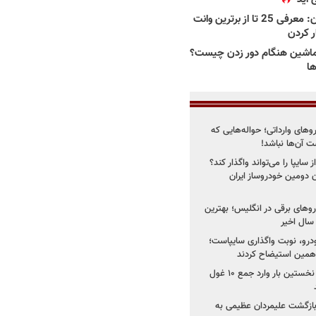
بهترین وانت ها در ایران: معرفی 25 تا از برترین وانت
ار کردن
اشین هنگام دور زدن چیست؟
ها
روهای وارداتی؛ حواله‌هایی که
 آن‌ها نباشد!
سایپا را می‌تواند واگذار کند؟
 دومین خودروساز ایران
های برقی در انگلیس؛ بهترین
خودرو، نوبت واگذاری سایپاست؛
ی همین استیضاح کردند
۳ خودروساز چینی برای نخستین بار وارد جمع ۱۰ غول
د؛ بازگشت علیمردان عظیمی به