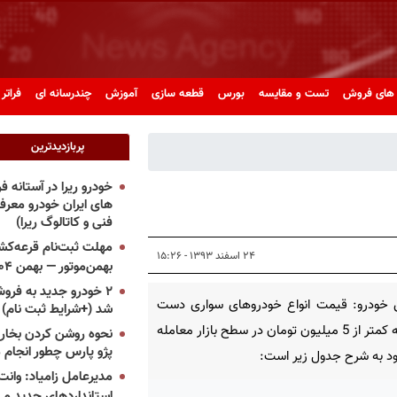
های فروش
تست و مقایسه
بورس
قطعه سازی
آموزش
چندرسانه ای
فراتر 
پربازدیدترین
خودرو ریرا در آستانه 
های ایران خودرو معر
فنی و کاتالوگ ریرا)
مهلت ثبت‌نام قرعه‌کشی
۲۴ اسفند ۱۳۹۳ - ۱۵:۲۶
بهمن‌موتور — بهمن ۱۴۰۴
۲ خودرو جدید به فروش
 خودرو: قیمت انواع خودروهای سواری دست
شد (+شرایط ثبت نام)
دوم که کمتر از 5 میلیون تومان در سطح بازار معامله
نحوه روشن کردن بخاری
پژو پارس چطور انجام 
د به شرح جدول زیر است:
مدیرعامل زامیاد: وانت 
استانداردهای جدید می