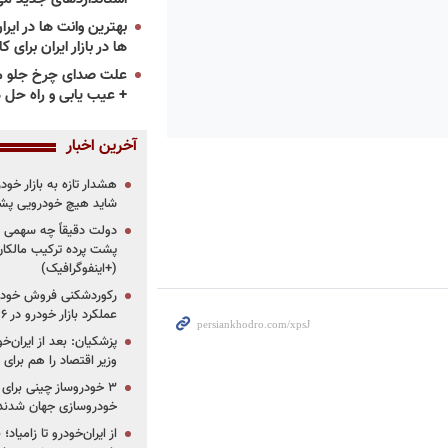
ها در بازار ایران برای ک
علت صدای چرخ جلو م
+ عیب یابی و راه حل 
آخرین اخبار
هشدار تازه به بازار خود
شاید هیچ خودرویی پشت
دولت دقیقاً چه سهمی از 
پشت پرده ترکیب مالکان
(+اینفوگرافیک)
رکوردشکنی فروش خودرو
عملکرد بازار خودرو در ۶ سال اخیر
پزشکیان: بعد از ایران‌
وزیر اقتصاد را هم برا
خودروسازی جهان شدند
از ایران‌خودرو تا زامیا