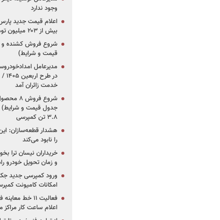
وجود ندارد
بیش از ۲۰۳ میلیون تومانی
قیمت و شرایط)
در ط
خدمت زائران آمد
جدول قیمت و شرایط) /
۳.۸ تن کمپرسی
هشدار قطعه‌سازان: این
را نابود می‌کند
خریداران نیسان ترا بخوا
و زمان تحویل خودرو راه
ورود کمپرسی جدید جک 
امکانات کامیونت کمپرسی 
فعالیت ۱۱ خط مع
اعلام ساعت کار مراکز م