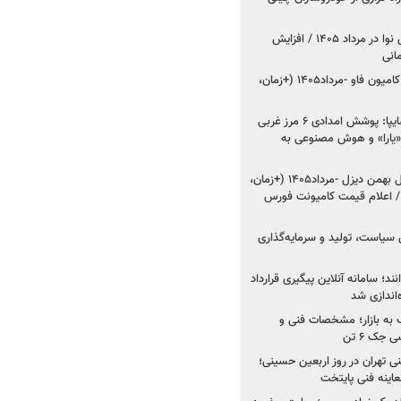
اعلام قیمت جدید پارس نوا در مرداد ۱۴۰۵ / افزایش
شروع فروش کشنده و کامیون فاو -مرداد۱۴۰۵ (+زمان،
مدیرعامل امدادخودروسایپا: پوشش امدادی ۶ مرز غربی
رح اربعین ۱۴۰۵ / «یارا» و هوش مصنوعی به
شروع فروش ۸ محصول بهمن دیزل -مرداد۱۴۰۵ (+زمان،
 اعلام قیمت کامیونت فورس
 سیاست، تولید و سرمایه‌گذاری
نند؛ سامانه آنلاین پیگیری قرارداد
‌اندازی شد
به بازار؛ مشخصات فنی و
جک ۶ تن
اینه فنی تهران در روز اربعین حسینی؛
عاینه فنی پایتخت