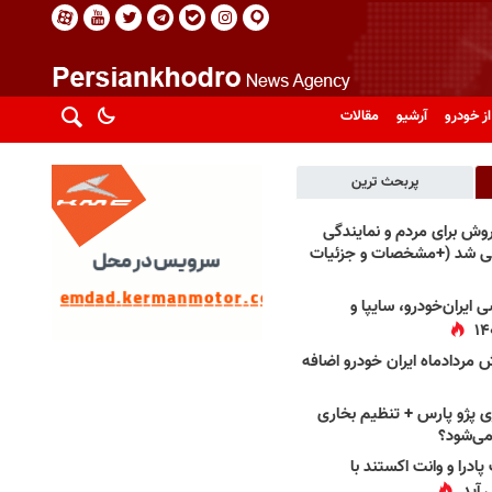
از خودرو
آرشیو
مقالات
پربحث ترین
فروش برای مردم و نمایندگی
فی شد (+مشخصات و جزئیات
 ایران‌خودرو، سایپا و
 مردادماه ایران خودرو اضافه
 پژو پارس + تنظیم بخاری
می‌شود؟
پادرا و وانت اکستند با
 آید