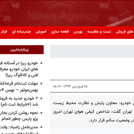
های فروش
تست و مقایسه
بورس
قطعه سازی
آموزش
چندرسانه ای
فراتر 
پربازدیدترین
خودرو ریرا در آستانه 
های ایران خودرو معر
فنی و کاتالوگ ریرا)
مهلت ثبت‌نام قرعه‌کشی
۱۵ فروردین ۱۳۹۴ - ۱۵:۰۷
بهمن‌موتور — بهمن ۱۴۰۴
۲ خودرو جدید به فروش
 خودرو: معاون پایش و نظارت محیط زیست
شد (+شرایط ثبت نام)
 تهران گفت: شاخص کیفی هوای تهران امروز
نحوه روشن کردن بخاری
پژو پارس چطور انجام 
ر وضعیت سالم قرار دارد.
مدیرعامل زامیاد: وانت 
استانداردهای جدید می