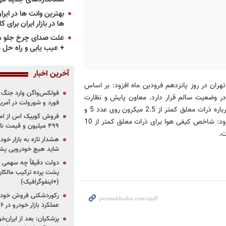
ها در بازار ایران برای ک
علت صدای چرخ جلو م
+ عیب یابی و راه حل 
آخرین اخبار
ان در روز پانزدهم فرودین ‌ماه افزود: بر اساس
فولکس‌واگن وارد جنگ پی
ر وضعیت سالم قرار دارد. معاون پایش و نظارت
فورد و شورولت در آمریک
محیط زیست استان تهران افزود: برهمین اساس شاخص کیفیت هوا درباره ذرات معلق کمتر از 2.5 میکرون روی عدد 5 و
دی اکسید نیتروژن64 و در شرایط سالم است. به گزارش ایسنا، وی افزود: شاخص کیفی هوا برای ذرات معلق کمتر از 10
۴۹۹ میلیون و قیمت نامشخص
هشدار تازه به بازار خود
شاید هیچ خودرویی پشت
دولت دقیقاً چه سهمی از 
پشت پرده ترکیب مالکان
(+اینفوگرافیک)
رکوردشکنی فروش خودرو
عملکرد بازار خودرو در ۶ سال اخیر
پزشکیان: بعد از ایران‌