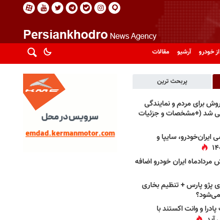
از خودرو
آرشیو
مقالات
پربحث ترین
فروش برای مردم و نمایندگی
فی شد (+مشخصات و جزئیات
 ایران‌خودرو، سایپا و
 مردادماه ایران خودرو اضافه
 پژو پارس + تنظیم بخاری
می‌شود؟
پادرا و وانت اکستند با
 آید