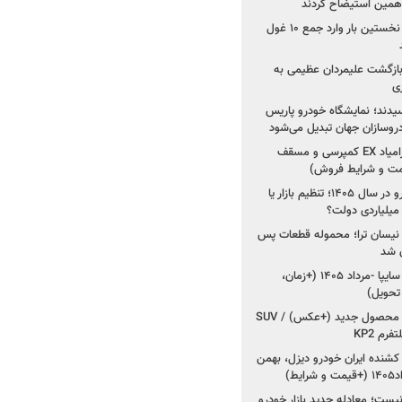
ی همین استیضاح کردند
۳ خودروساز چینی برای نخستین بار وارد جمع ۱۰ غول
د؛ بازگشت علیمردان عظیمی به
ی
سیدند؛ نمایشگاه خودرو پاریس
شروع فروش اقساطی زامیاد EX کمپرسی و مسقف
راز واردات ۷۵ هزار خودرو در سال ۱۴۰۵؛ تنظیم بازار یا
 نیسان ترا؛ محموله قطعات پس
ان شد
شروع فروش کوییک S سایپا -مرداد ۱۴۰۵ (+زمان،
 تحویل)
کرمان موتور به دنبال ۲ محصول جدید (+عکس) / SUV
رم KP2
شنده ایران خودرو دیزل، بهمن
ط)
ت؛ معادله جدید بازار خودرو