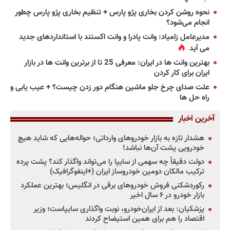
نحوه روشن کردن بخاری پژو پارس + تنظیم بخاری پژو پارس چطور
انجام می‌شود؟
مدیرعامل زامیاد: وانت پادرا و وانت اکستند با استانداردهای جدید
می آید
بهترین وانت ها در ایران: معرفی 25 تا از برترین وانت ها در بازار
ایران برای کار کردن
علت صدای چرخ جلو ماشین هنگام دور زدن چیست؟ + عیب یابی و
راه حل ها
آخرین اخبار
هشدار تازه به بازار خودروهای وارداتی؛ حواله‌هایی که شاید هیچ
خودرویی پشت آن‌ها نباشد!
دولت دقیقاً چه سهمی از سایپا را می‌تواند واگذار کند؟ پشت پرده
ترکیب مالکان دومین خودروساز ایران (+اینفوگرافیک)
رکوردشکنی فروش خودروهای برقی در انگلیس؛ بهترین عملکرد
بازار خودرو در ۶ سال اخیر
پزشکیان: بعد از ایران‌خودرو، نوبت واگذاری سایپاست؛ وزیر
اقتصاد را هم برای همین استیضاح کردند