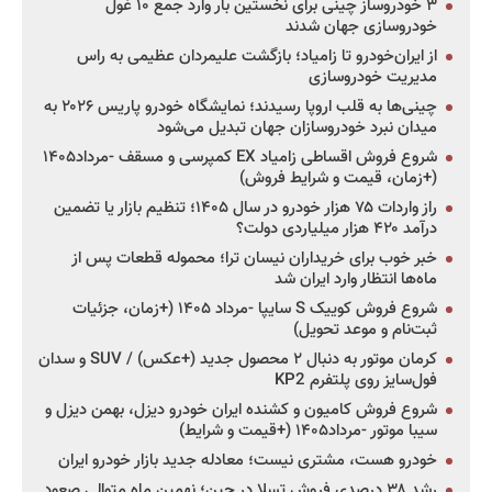
۳ خودروساز چینی برای نخستین بار وارد جمع ۱۰ غول
خودروسازی جهان شدند
از ایران‌خودرو تا زامیاد؛ بازگشت علیمردان عظیمی به راس
مدیریت خودروسازی
چینی‌ها به قلب اروپا رسیدند؛ نمایشگاه خودرو پاریس ۲۰۲۶ به
میدان نبرد خودروسازان جهان تبدیل می‌شود
شروع فروش اقساطی زامیاد EX کمپرسی و مسقف -مرداد۱۴۰۵
(+زمان، قیمت و شرایط فروش)
راز واردات ۷۵ هزار خودرو در سال ۱۴۰۵؛ تنظیم بازار یا تضمین
درآمد ۴۲۰ هزار میلیاردی دولت؟
خبر خوب برای خریداران نیسان ترا؛ محموله قطعات پس از
ماه‌ها انتظار وارد ایران شد
شروع فروش کوییک S سایپا -مرداد ۱۴۰۵ (+زمان، جزئیات
ثبت‌نام و موعد تحویل)
کرمان موتور به دنبال ۲ محصول جدید (+عکس) / SUV و سدان
فول‌سایز روی پلتفرم KP2
شروع فروش کامیون و کشنده ایران خودرو دیزل، بهمن دیزل و
سیبا موتور -مرداد۱۴۰۵ (+قیمت و شرایط)
خودرو هست، مشتری نیست؛ معادله جدید بازار خودرو ایران
رشد ۳۸ درصدی فروش تسلا در چین؛ نهمین ماه متوالی صعود