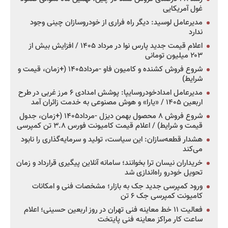
غول آمریکایی
مدیرعامل لوسید: دیگر راه فراری از خودروسازان چینی وجود
ندارد
اعلام قیمت جدید پارس نوا در مرداد ۱۴۰۵ / افزایش بیش از
۲۰۳ میلیون تومانی
شروع فروش کشنده و کامیون فاو -مرداد۱۴۰۵ (+زمان، قیمت و
شرایط)
مدیرعامل امدادخودروسایپا: پوشش امدادی ۶ مرز غربی در طرح
اربعین ۱۴۰۵ / «یارا» و هوش مصنوعی به خدمت زائران آمد
شروع فروش ۸ محصول بهمن دیزل -مرداد۱۴۰۵ (+زمان، جدول
قیمت و شرایط) / اعلام قیمت کامیونت فورس ۳.۸ تن کمپرسی
هشدار قطعه‌سازان: این سیاست، تولید و سرمایه‌گذاری را نابود
می‌کند
خریداران نیسان ترا بخوانند؛ سامانه آنلاین پیگیری قرارداد و زمان
تحویل خودرو راه‌اندازی شد
ورود کمپرسی جدید جک به بازار؛ مشخصات فنی و امکانات
کامیونت کمپرسی جک ۶ تن
فعالیت ۱۱ خط معاینه فنی تهران در روز اربعین حسینی؛ اعلام
ساعت کار مراکز معاینه فنی پایتخت