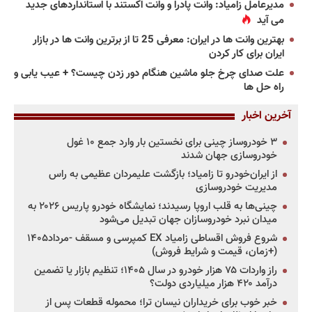
مدیرعامل زامیاد: وانت پادرا و وانت اکستند با استانداردهای جدید
می آید
بهترین وانت ها در ایران: معرفی 25 تا از برترین وانت ها در بازار
ایران برای کار کردن
علت صدای چرخ جلو ماشین هنگام دور زدن چیست؟ + عیب یابی و
راه حل ها
آخرین اخبار
۳ خودروساز چینی برای نخستین بار وارد جمع ۱۰ غول
خودروسازی جهان شدند
از ایران‌خودرو تا زامیاد؛ بازگشت علیمردان عظیمی به راس
مدیریت خودروسازی
چینی‌ها به قلب اروپا رسیدند؛ نمایشگاه خودرو پاریس ۲۰۲۶ به
میدان نبرد خودروسازان جهان تبدیل می‌شود
شروع فروش اقساطی زامیاد EX کمپرسی و مسقف -مرداد۱۴۰۵
(+زمان، قیمت و شرایط فروش)
راز واردات ۷۵ هزار خودرو در سال ۱۴۰۵؛ تنظیم بازار یا تضمین
درآمد ۴۲۰ هزار میلیاردی دولت؟
خبر خوب برای خریداران نیسان ترا؛ محموله قطعات پس از