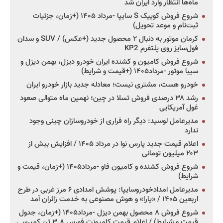
ماه‌ها انتظار وارد ایران شد
شروع فروش کوییک S سایپا -مرداد ۱۴۰۵ (+زمان، جزئیات
ثبت‌نام و موعد تحویل)
کرمان موتور به دنبال ۲ محصول جدید (+عکس) / SUV و سدان
فول‌سایز روی پلتفرم KP2
شروع فروش کامیون و کشنده ایران خودرو دیزل، بهمن دیزل و
سیبا موتور -مرداد۱۴۰۵ (+قیمت و شرایط)
خودرو هست، مشتری نیست؛ معادله جدید بازار خودرو ایران
رشد ۳۸ درصدی فروش تسلا در چین؛ نهمین ماه متوالی صعود
غول آمریکایی
مدیرعامل لوسید: دیگر راه فراری از خودروسازان چینی وجود
ندارد
اعلام قیمت جدید پارس نوا در مرداد ۱۴۰۵ / افزایش بیش از
۲۰۳ میلیون تومانی
شروع فروش کشنده و کامیون فاو -مرداد۱۴۰۵ (+زمان، قیمت و
شرایط)
مدیرعامل امدادخودروسایپا: پوشش امدادی ۶ مرز غربی در طرح
اربعین ۱۴۰۵ / «یارا» و هوش مصنوعی به خدمت زائران آمد
شروع فروش ۸ محصول بهمن دیزل -مرداد۱۴۰۵ (+زمان، جدول
قیمت و شرایط) / اعلام قیمت کامیونت فورس ۳.۸ تن کمپرسی