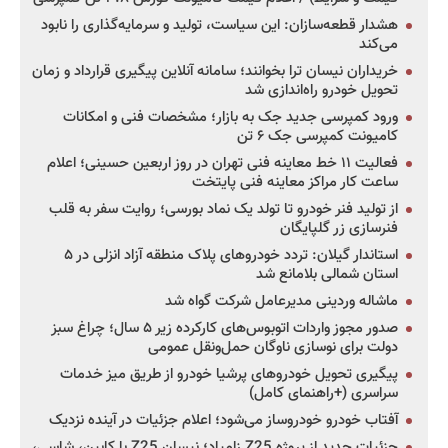
هشدار قطعه‌سازان: این سیاست، تولید و سرمایه‌گذاری را نابود
می‌کند
خریداران نیسان ترا بخوانند؛ سامانه آنلاین پیگیری قرارداد و زمان
تحویل خودرو راه‌اندازی شد
ورود کمپرسی جدید جک به بازار؛ مشخصات فنی و امکانات
کامیونت کمپرسی جک ۶ تن
فعالیت ۱۱ خط معاینه فنی تهران در روز اربعین حسینی؛ اعلام
ساعت کار مراکز معاینه فنی پایتخت
از تولید فنر خودرو تا تولد یک نماد بورسی؛ روایت سفر به قلب
فنرسازی زر گلپایگان
استاندار گیلان: تردد خودروهای پلاک منطقه آزاد انزلی در ۵
استان شمالی بلامانع شد
ماشاله وردینی مدیرعامل شرکت گواه شد
صدور مجوز واردات اتوبوس‌های کارکرده زیر ۵ سال؛ چراغ سبز
دولت برای نوسازی ناوگان حمل‌ونقل عمومی
پیگیری تحویل خودروهای پرشیا خودرو از طریق میز خدمات
سراسری (+راهنمای کامل)
آفتاب خودرو خودروساز می‌شود؛ اعلام جزئیات در آینده نزدیک
جزئیات جدید از پروژه Z25 زامیاد؛ نیسان Z25 با کابین، شاسی،