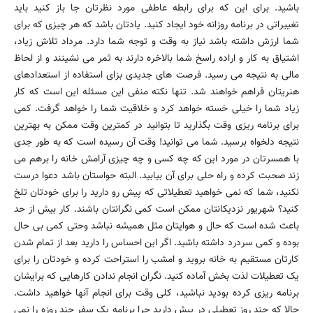
باشید. برای این که برای رابطه عاطفی مورد نظرتان جا باز کنید باید
تغییراتی در برنامه روزانه خود ایجاد کنید. یادتان باشد که هر چیزی که برای
شما ارزش داشته باشد نیاز به وقت و توجه شما دارد. مرداد تلاش زیاد،
اشتیاق به کار و اراده راسخ شما بالاخره دارند به ثمر می نشینند و از لحاظ
مالی به نتیجه می رسید. فرصت های جدیدی بزای استفاده از استعدادهای
هنریتان فراهم خواهند شد. تنها نکته منفی این مسئله این است که کار
زیاد شما را خیلی خسته خواهد کرد و خلاقیت شما را خواهد گرفت. کمی
برای برنامه ریزی وقت بگذارید تا بتوانید در کمترین وقت ممکن به بهترین
نتیجه دلخواه برسید. شما می توانید! وقت آن رسیده است که به طور جدی
با همسرتان در مورد این که چه کسی و چه چیزی آرامش خانه را برهم می
زند صحبت کرده و راه حلی برای آن بیابید. البته حواستان باشد دعوا درست
نکنید، شما که نمی خواهید تعطیلاتی که پیش رو دارید را برای خودتان تلخ
کنید؟ شهریور نزدیکانتان ممکن است کمی نگرانتان باشند. کار بیش از حد
باعث شده است که حال و هوایتان مثل همیشه نباشد وحتی کمی بی حال
بوده و کمی سردرد داشته باشید. اگر این احساس را دارید بعد از تمام شدن
کارتان مستقیم به خانه بروید و امشب را استراحت کرده و خودتان را برای
یک تعطیلات لذت بخش آماده کنید. نگران انجام ندادن کارهایی که برایشان
برنامه ریزی کرده بودید نباشید، کلی وقت برای انجام آنها خواهید داشت.
حالا که چند روز تعطیلی در پیش دارید چرا برنامه یک سفر چند روزه را نمی