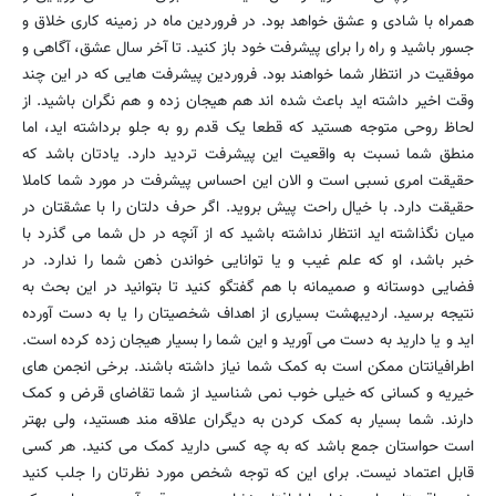
همراه با شادی و عشق خواهد بود. در فروردین ماه در زمینه کاری خلاق و
جسور باشید و راه را برای پیشرفت خود باز کنید. تا آخر سال عشق، آگاهی و
موفقیت در انتظار شما خواهند بود. فروردین پیشرفت هایی که در این چند
وقت اخیر داشته اید باعث شده اند هم هیجان زده و هم نگران باشید. از
لحاظ روحی متوجه هستید که قطعا یک قدم رو به جلو برداشته اید، اما
منطق شما نسبت به واقعیت این پیشرفت تردید دارد. یادتان باشد که
حقیقت امری نسبی است و الان این احساس پیشرفت در مورد شما کاملا
حقیقت دارد. با خیال راحت پیش بروید. اگر حرف دلتان را با عشقتان در
میان نگذاشته اید انتظار نداشته باشید که از آنچه در دل شما می گذرد با
خبر باشد، او که علم غیب و یا توانایی خواندن ذهن شما را ندارد. در
فضایی دوستانه و صمیمانه با هم گفتگو کنید تا بتوانید در این بحث به
نتیجه برسید. اردیبهشت بسیاری از اهداف شخصیتان را یا به دست آورده
اید و یا دارید به دست می آورید و این شما را بسیار هیجان زده کرده است.
اطرافیانتان ممکن است به کمک شما نیاز داشته باشند. برخی انجمن های
خیریه و کسانی که خیلی خوب نمی شناسید از شما تقاضای قرض و کمک
دارند. شما بسیار به کمک کردن به دیگران علاقه مند هستید، ولی بهتر
است حواستان جمع باشد که به چه کسی دارید کمک می کنید. هر کسی
قابل اعتماد نیست. برای این که توجه شخص مورد نظرتان را جلب کنید