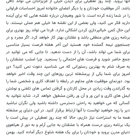
آنها بروید. چند روز تعطیلی برای دیدن خیلی از عزیزانتان می تواند کافی
باشد. آذر موفقیت خودتان و یا دیگر اعضای خانواده امروز احساسات فراوانی
را در شما زنده کرده است. با شور وهیجان درباره نقشه هایی که برای آینده
دارید فکر می کنید، ولی بعضی از این نقشه ها خیلی هم عملی نیستند. با
این حال کمی خیالپردازی کردن اشکالی ندارد. فردا می تواند روز بهتری برای
برنامه ریزی های منطقی باشد و عقلتان بهتر کار خواهد کرد. اگر مجرد و در
جستجوی نیمه گمشده خود هستید این آخر هفته فرصت بسیار مناسبی
برای شما می تواند باشد، آن را از دست ندهید. تا جایی که می توانید در
جمع حاضر شوید و فرصت های احتمالی را بسنجید. چرا امشب عشقتان را
به صرف شام به بهترین رستورانی که می شناسید دعوت نمی کنید؟ دی
امروز برای شما یکی از پرمشغله ترین روزهای این چند وقت اخیر خواهد
بود. دورنمای موفقیت های مداوم در رابطه با اهداف کاری و شخصی شما را
به گذراندن وقت زیادی در محل کارتان و گرفتن تماس های تلفنی و نوشتن
ایمل های کاری و این ور و آن ور رفتن مشغول خواهد کرد. شاید نتوانید به
کسانی که می خواهید به راحتی دسترسی داشته باشید ولی نگران نباشید
دیر یا زود خواهید توانست با آنها ارتباط برقرار کنید. در این دنیای پر مشغله
همه ما به استراحت نیاز داریم، حالا که چند روز تعطیلی در پیش است با
یک برنامه ریزی درست همراه با عشقتان به جایی آرام و به دور از هیاهوی
دنیای مدرن بروید و خودتان را برای یک هفته شلوغ دیگر آماده کنید. بهمن