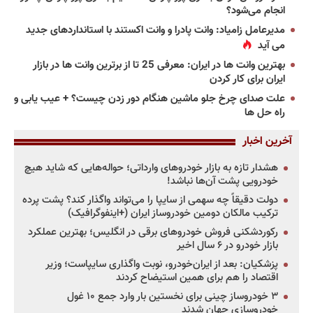
انجام می‌شود؟
مدیرعامل زامیاد: وانت پادرا و وانت اکستند با استانداردهای جدید
می آید
بهترین وانت ها در ایران: معرفی 25 تا از برترین وانت ها در بازار
ایران برای کار کردن
علت صدای چرخ جلو ماشین هنگام دور زدن چیست؟ + عیب یابی و
راه حل ها
آخرین اخبار
هشدار تازه به بازار خودروهای وارداتی؛ حواله‌هایی که شاید هیچ
خودرویی پشت آن‌ها نباشد!
دولت دقیقاً چه سهمی از سایپا را می‌تواند واگذار کند؟ پشت پرده
ترکیب مالکان دومین خودروساز ایران (+اینفوگرافیک)
رکوردشکنی فروش خودروهای برقی در انگلیس؛ بهترین عملکرد
بازار خودرو در ۶ سال اخیر
پزشکیان: بعد از ایران‌خودرو، نوبت واگذاری سایپاست؛ وزیر
اقتصاد را هم برای همین استیضاح کردند
۳ خودروساز چینی برای نخستین بار وارد جمع ۱۰ غول
خودروسازی جهان شدند