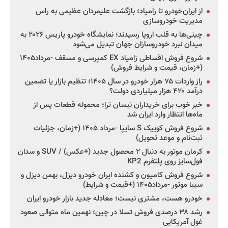
از ایران‌خودرو تا زامیاد؛ بازگشت علیمردان عظیمی به راس
مدیریت خودروسازی
چینی‌ها به قلب اروپا رسیدند؛ نمایشگاه خودرو پاریس ۲۰۲۶ به
میدان نبرد خودروسازان جهان تبدیل می‌شود
شروع فروش اقساطی زامیاد EX کمپرسی و مسقف -مرداد۱۴۰۵
(+زمان، قیمت و شرایط فروش)
راز واردات ۷۵ هزار خودرو در سال ۱۴۰۵؛ تنظیم بازار یا تضمین
درآمد ۴۲۰ هزار میلیاردی دولت؟
خبر خوب برای خریداران نیسان ترا؛ محموله قطعات پس از
ماه‌ها انتظار وارد ایران شد
شروع فروش کوییک S سایپا -مرداد ۱۴۰۵ (+زمان، جزئیات
ثبت‌نام و موعد تحویل)
کرمان موتور به دنبال ۲ محصول جدید (+عکس) / SUV و سدان
فول‌سایز روی پلتفرم KP2
شروع فروش کامیون و کشنده ایران خودرو دیزل، بهمن دیزل و
سیبا موتور -مرداد۱۴۰۵ (+قیمت و شرایط)
خودرو هست، مشتری نیست؛ معادله جدید بازار خودرو ایران
رشد ۳۸ درصدی فروش تسلا در چین؛ نهمین ماه متوالی صعود
غول آمریکایی