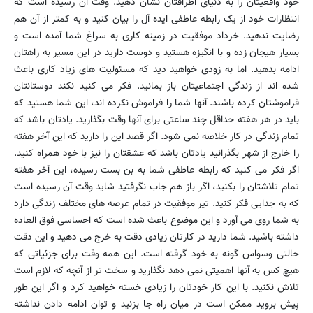
خود واقعیتان را به دنیای اطرافتان نشان دهید. وقت آن رسیده است که
انتظارات خود از یک رابطه عاطفی ایده آل را بیان کنید و به کمتر از آن هم
رضایت ندهید. خرداد موفقیت در زمینه کاری به سراغ شما آمده است و
بسیار هیجان زده و با انگیزه هستید و دوست دارید در این مسیر به راهتان
ادامه بدهید. اما به زودی خواهید دید که مسئولیت های زیاد کاری باعث
شده اند از زندگی اجتماعیتان باز بمانید. فکر می کنید نکند دوستانتان
فراموشتان کرده باشند. آنها شما را فراموش نکرده اند، این شما هستید که
باید در هر هفته حداقل چند ساعتی برای آنها وقت بگذارید. یادتان باشد که
تمام زندگی در کار خلاصه نمی شود. اگر قصد این را دارید که این آخر هفته
را خارج از شهر بگذرانید یادتان باشد که عشقتان را نیز با خود همراه کنید.
اگر فکر می کنید که رابطه عاطفی شما به بن بست رسیده، این آخر هفته
تمام تلاشتان را بکنید، اگر باز هم جاب نگرفتید شاید وقت آن رسیده است
که به جدایی فکر کنید. تیر موفقیت در تمام عرصه های مختلف زندگی دارد
به شما روی می آورد و این موضوع باعث شده است که احساسی فوق العاده
داشته باشید. شما دارید در کارتان زیادی دقت به خرج می دهید و این دقت
حالتی وسواس گونه به خود گرقته است. این همه وقت برای جزئیاتی که
هیچ کس به آنها اهمیتی نمی دهد نگذارید و سخت تر از آنچه که لازم است
تلاش نکنید. با این کار خودتان را زیادی خسته خواهید کرد و اگر این طور
پیش بروید ممکن است در میان راه جا بزنید و توان ادامه دادن نداشته