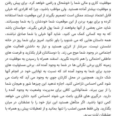
موفقیت کاری و مالی شما را خوشحال و راضی خواهد کرد. برای پیش رفتن
و موفقیت بیشتر آماده هستید. ولی مواظب باشید، چرا که افرادی که خیلی
قابل اعتماد نیستند ممکن است تصمیم بگیرند از این موقعیت شما استفاده
کرده و برای بهره بردن از این موقعیت شما خودشان را به شما بچسبانند.
شاید حتی بعضی از آنها بخواهند از شما پول قرض بگیرند. حواستان باشد
که به چه کسانی کمک می کنید، شاید آنها خیلی با شما صادق نباشند،
همه داستان هایی که می شنوید را باور نکنید. امروز برای شما روز در خانه
نشستن نیست. سرشار از انرژی هستید و نیاز به داشتن فعالیت های
اجتماعی در وجود شما موج می زند. با دوستانتان قرار بکذارید و فرصت های
عاطفی احتمالی را هم نادیده نگیرید. اسفند همراه با رسیدن به موفقیت در
زمینه کاری برخی نگرانی ها در شما به وجود آمده اند. برخی مسئولیت های
جدید برای شما به وجود آمده اند که نسبت به توانایی خود در انجام آنها
شک دارید. همچنین در محل کارتان جوی به وجود می آید که باعث می
شود کمی احساس ناراحتی کنید. اجازه ندهید این چیزها شور و هیجان شما
را از بین ببرند. شماتوانایی کافی برای مدیریت وضعیت به وجود آمده را
دارید. درگیری های فکری باعث می شوند احساس کنید دلتان می خواهد
کمی تنها باشید. اگر متأهل هستید این نیاز خود را با عشقتان در میان
بگذارید. ولی فقط همین امشب را تنها بمانید و از تعطیلات پیش رو همراه با
عشقتان لذت ببرید.