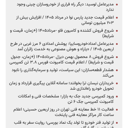
مدیرعامل لوسید: دیگر راه فراری از خودروسازان چینی وجود
ندارد
اعلام قیمت جدید پارس نوا در مرداد ۱۴۰۵ / افزایش بیش از
۲۰۳ میلیون تومانی
شروع فروش کشنده و کامیون فاو -مرداد۱۴۰۵ (+زمان، قیمت و
شرایط)
مدیرعامل امدادخودروسایپا: پوشش امدادی ۶ مرز غربی در طرح
اربعین ۱۴۰۵ / «یارا» و هوش مصنوعی به خدمت زائران آمد
شروع فروش ۸ محصول بهمن دیزل -مرداد۱۴۰۵ (+زمان، جدول
قیمت و شرایط) / اعلام قیمت کامیونت فورس ۳.۸ تن کمپرسی
هشدار قطعه‌سازان: این سیاست، تولید و سرمایه‌گذاری را نابود
می‌کند
خریداران نیسان ترا بخوانند؛ سامانه آنلاین پیگیری قرارداد و زمان
تحویل خودرو راه‌اندازی شد
ورود کمپرسی جدید جک به بازار؛ مشخصات فنی و امکانات
کامیونت کمپرسی جک ۶ تن
فعالیت ۱۱ خط معاینه فنی تهران در روز اربعین حسینی؛ اعلام
ساعت کار مراکز معاینه فنی پایتخت
از تولید فنر خودرو تا تولد یک نماد بورسی؛ روایت سفر به قلب