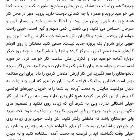
چینید؟ همین امشب با عشقتان دراره این موضوع مشورت کنید و ببینید کجا
می خواهید بروید و همراه با چه کسانی دوست دارید بروید. مهر در محل کار
همه چیز به خوبی پیش می رود. از لحاظ جسمی خود را بسیار قوی و
سرحال احساس می کنید. ولی ذهنتان کمی مبهم و گیج است. خیلی راحت
حواستان پرت می شود و فکرتان مثل همیشه خوب کار نمی کند. امروز روز
خوبی برای شروع یک پروژه جدید نیست. سعی کنید ذهنتان را روی انجام
کارهای نیمه تمام قبلی متمرکز کرده و آنها را تمام کنید. تا چند روز دیگر
دوباره آماده خواهید بود و فکرتان مثل ساعت کار خواهد کرد. در مورد
احساسات و خواسته هایتان با شریک زندگیتان صحبت کنید. حتی اگر نتیجه
دلخواهتان را هم نگیرید این کار ارزش امتحان کردن را داد. برای این مکالمه
بهتر است فضایی رمانتیک فراهم کنید. آبان درآمدی که این چند وقت به
دنبال موفقیت هایتان به دست آورده اید شما را به خریدن چیزهای لوکسی
که پیش از این فکر می کردید هیچ کاربردی ندارند وسوسه می کند. این کار
خیلی اشکالی ندارد، ولی به شرط آن که زیاده روی نکنید و تصمیم های
ناگهانی برای خرید چیزهای غیر ضروری نگیرید. از موفقیت خود لذت ببرید
ولی حواستان باشد که منطقی رفتار کنید. الان وقت خوبی برای زیاده روی
در خوردن و آشامیدن نیست. اگر برای خانواده خود، به ویژه پدر و مادرتان
خیلی وقت نگذاشته اید از فرصت به دست آمده استفاده کنید و به دیدن