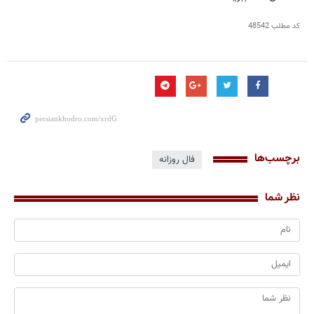
کد مطلب
48542
برچسب‌ها
فال روزانه
نظر شما