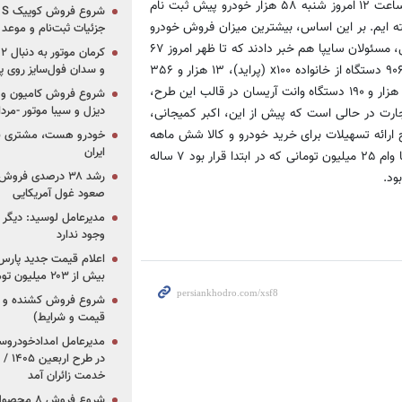
است. البته مسئولان ایران خودرو اعلام کردند که از دوشنبه گذشته تا ساعت ۱۲ امروز شنبه ۵۸ هزار خودرو پیش ثبت نام
خودرو واریز وجه داشته ایم. بر این اساس، بیشترین میزان فروش خودرو
جزئیات ثبت‌نام و موعد
به ترتیب در خانواده پژو ۴۰۵، پژو ۲۰۶ و سمند بوده است. در همین حال، مسئولان سایپا هم خبر دادند که تا ظهر امروز ۶۷
هزار و ۱۹ دستگاه خودرو واریز وجه داشته‌ایم. در این میان، ۳۶ هزار و ۹۰۶ دستگاه از خانواده x۱۰۰ (پراید)، ۱۳ هزار و ۳۵۶
و سدان فول‌سایز روی پلتف
دستگاه از خانواده تیبا، ۹ هزار و ۲۷۲ دستگاه خودرو از خانواده تندر و ۶ هزار و ۱۹۰ دستگاه وانت آریسان در قالب این طرح،
شروع فروش کامیون و ک
دیزل و سیبا موتور -مرداد۱۴۰۵ (+قیمت و شرای
ارت در حالی است که پیش از این، اکبر کمیجانی،
 ارائه تسهیلات برای خرید خودرو و کالا شش ماهه
خودرو هست، مشتری نیس
ایران
است و بنا نداریم که آن را در میانه راه متوقف کنیم. طرح خرید خودرو با وام ۲۵ میلیون تومانی که در ابتدا قرار بود ۷ ساله
رشد ۳۸ درصدی فر
صعود غول آمریکایی
مدیرعامل لوسید: دیگر ر
وجود ندارد
بیش از ۲۰۳ میلیون تومانی
قیمت و شرایط)
در ط
خدمت زائران آمد