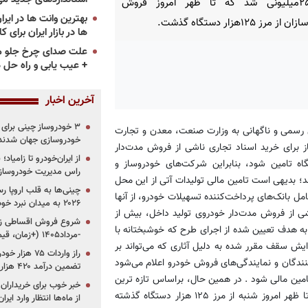
وام ۲۵میلیونی شد که تا ظهر امروز فروش
ز مرز ۱۲۵هزار دستگاه گذشت.
ها در بازار ایران برای ک
علت صدای چرخ جلو م
+ عیب یابی و راه حل 
آخرین اخبار
ای رسمی و ناگهانی به وزارت صنعت، معدن و تجارت
خودروسازی جهان شدند
از برای خرید اسناد تجاری ناشی از فروش مدت‌دار
از ایران‌خودرو تا زامیا
 داخل توسط بانک‌ها تا سقف ۱۱۰ هزار دستگاه تامین شود، بنابراین شرکت‌های خودروساز و
راس مدیریت خودروساز
د؛ بدیهی است تامین مالی تولیدات آتی از این محل
چینی‌ها به قلب اروپا ر
امل بانک‌های پرداخت‌کننده تسهیلات خودرو، از آنها
۲۰۲۶ به میدان نبرد خودروسازان جهان تبدیل می‌شود
ی از فروش مدت‌دار خودروی تولید داخل، بیش از
به هدف تعیین شده از اجرای طرح که خوشبختانه با
-مرداد۱۴۰۵ (+زمان، قیمت و شرایط فروش)
ش سقف مقرر شده به دلیل آثاری که می‌تواند بر
نندگان و نمایندگی‌های فروش خودرو اعلام می‌شود
تضمین درآمد ۴۲۰ هزار میلیاردی دولت؟
امین مالی شود . در همین حال، براساس تازه ترین
خبر خوب برای خریداران
آمار، تعداد فروش خودرو با وام ۲۵ میلیون تومانی از دوشنبه گذشته تا ظهر امروز شنبه از مرز ۱۲۵ هزار دستگاه گذشته
از ماه‌ها انتظار وارد ایر