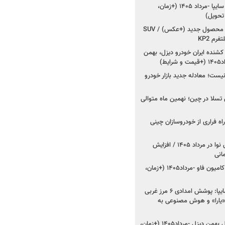
شروع فروش کوییک S سایپا -مرداد ۱۴۰۵ (+زمان،
 تحویل)
کرمان موتور به دنبال ۲ محصول جدید (+عکس) / SUV
رم KP2
شنده ایران خودرو دیزل، بهمن
ط)
ت؛ معادله جدید بازار خودرو
وش تسلا در چین؛ نهمین ماه متوالی
اه فراری از خودروسازان چینی
اعلام قیمت جدید پارس نوا در مرداد ۱۴۰۵ / افزایش
شروع فروش کشنده و کامیون فاو -مرداد۱۴۰۵ (+زمان،
مدیرعامل امدادخودروسایپا: پوشش امدادی ۶ مرز غربی
رح اربعین ۱۴۰۵ / «یارا» و هوش مصنوعی به
شروع فروش ۸ محصول بهمن دیزل -مرداد۱۴۰۵ (+زمان،