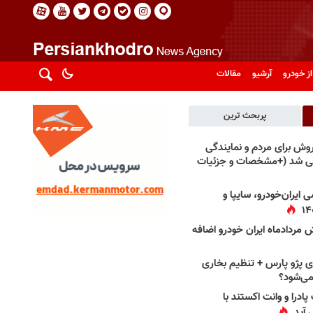
از خودرو
آرشیو
مقالات
پربحث ترین
فروش برای مردم و نمایندگی
فی شد (+مشخصات و جزئیات
 ایران‌خودرو، سایپا و
 مردادماه ایران خودرو اضافه
 پژو پارس + تنظیم بخاری
می‌شود؟
پادرا و وانت اکستند با
 آید