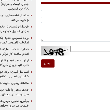
جدول قیمت و شرایط) /
۳.۸ تن کمپرسی
هشدار قطعه‌سازان: این
را نابود می‌کند
خریداران نیسان ترا بخوا
و زمان تحویل خودرو راه
ورود کمپرسی جدید جک 
امکانات کامیونت کمپرسی 
فعالیت ۱۱ خط مع
اعلام ساعت کار مراکز م
از تولید فنر خودرو تا ت
ارسال
قلب فنرسازی زر گلپایگا
استاندار گیلان: تردد خو
۵ استان شمالی بلامانع شد
ماشاله وردینی مدیرعا
سبز دولت برای نوسازی 
پیگیری تحویل خودروهای
خدمات سراسری (+راهنم