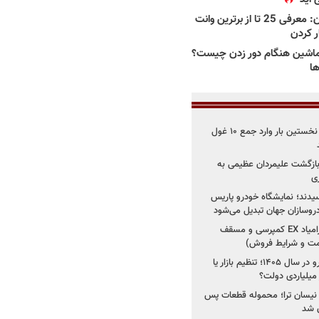
بهترین وانت ها در ایران: معرفی 25 تا از برترین وانت
ار کردن
اشین هنگام دور زدن چیست؟
ها
۳ خودروساز چینی برای نخستین بار وارد جمع ۱۰ غول
د؛ بازگشت علیمردان عظیمی به
ی
سیدند؛ نمایشگاه خودرو پاریس
شروع فروش اقساطی زامیاد EX کمپرسی و مسقف
راز واردات ۷۵ هزار خودرو در سال ۱۴۰۵؛ تنظیم بازار یا
 نیسان ترا؛ محموله قطعات پس
ان شد