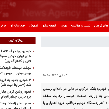
های فروش
تست و مقایسه
بورس
قطعه سازی
آموزش
چندرسانه ای
فراتر 
پربازدیدترین
خودرو ریرا در آستانه 
های ایران خودرو معر
فنی و کاتالوگ ریرا)
مهلت ثبت‌نام قرعه‌کشی
بهمن‌موتور — بهمن ۱۴۰۴
۲۳ آبان ۱۳۹۴ - ۱۵:۴۸
۲ خودرو جدید به فروش
شد (+شرایط ثبت نام)
خودرو: بانک مرکزی درحالی در نامه‌ای رسمی
نحوه روشن کردن بخاری
هانی به وزارت صنعت خواستار رعایت سقف
پژو پارس چطور انجام 
فروش ۱۱۰هزاردستگاه خودرو درقالب خرید اعتباری با
مدیرعامل زامیاد: وانت 
استانداردهای جدید می