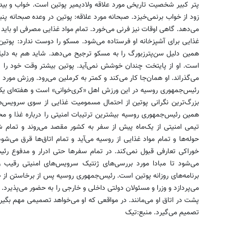
پتر کبیر شخصیت تاریخی مورد علاقه ولادیمیر پوتین است. خواب و بید
زود از خواب برنمی‌خیزد. صبحانه مورد علاقه: پوتین در وعده صبحانه پن
می‌دهد. گاهی اوقات نیز فرنی می‌خورد. تمام مواد غذایی مصرفی او باید تا
غذایی برای آشپزخانه او فرستاده می‌شود. مسکو را دوست ندارد: پوتی
همین دلیل سن‌پترز‌بورگ را به مسکو ترجیح می‌دهد. شاید هم به دلی
است. او از پایتخت چندان خوشش نمی‌آید. پوتین بیشتر وقت خود را در
می‌گذراند. او همان‌جا کار می‌کند و کمتر به کرملین می‌رود. ورزش مور
رئیس‌جمهوری روسیه در این ورزش اهل «کری‌خوانی» است و هفته‌ای یک روز 
بزرگ‌ترین نگرانی پوتین از احتمال مسمومیت غذایی از سوی سرویس‌
همین رئیس‌جمهوری روسیه بیشترین ترتیبات امنیتی را درباره غذا و م
تیمی امنیتی از یک‌ماه پیش از سفر به کشور مقصد می‌روند و تمام ش
حوله‌ها و تمام مواد غذایی از روسیه می‌آید و تمام اتاق‌ها قرق می‌شو
خوراکی تعارفی قبول نمی‌کند. در تمام سفرها حتی ادرار و مدفوع رئ
می‌شود تا مبادا مورد بررسی‌های ژنتیک سرویس‌های امنیتی رقیب ر
برنامه‌‌های روزانه پوتین است. رئیس‌جمهوری روسیه پس از برخاستن از 
می‌پردازد و وزرا و مسئولان دولتی داخلی و خارجی را به حضور می‌پذیرد.
پشت در اتاق او می‌مانند. در مواقعی که او می‌خواهد تصمیمی مهم بگ
تصمیم می‌گیرد. منبع:تیک