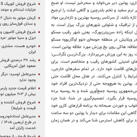
اری: پوتین دیر می‌خوابد و سحرخیز نیست. او صبح
جزئیات ثبت‌نام و موعد
یر نرم سفید و تخم بلدرچین و گاهی املت را ترجیح
زه باشد. از سرتاسر روسیه بهترین و تازه‌ترین مواد
و سدان فول‌سایز روی پلتف
ن از ترافیک و شلوغی شهرهای بزرگ بیزار است. به
ل اینکه زاده سن‌پترزبورگ، یعنی شهر رقیب مسکو
شروع فروش کامیون و ک
دیزل و سیبا موتور -مرداد۱۴۰۵ (+قیمت و شرای
 ویلایش در منطقه حومه‌ای «نوو اوگاریوو» مسکو
خودرو هست، مشتری نیس
د علاقه: هاکی روی یخ ورزش مورد علاقه پوتین است.
ایران
به این ورزش می‌پردازد. بزرگ‌تریـــن نگرانـــــی:
رشد ۳۸ درصدی فر
های امنیتی کشورهای رقیب و متخاصم است. برای
صعود غول آمریکایی
حل‌های اقامت خود دارد. در تمام سفرهای خارجی،
مدیرعامل لوسید: دیگر ر
رایط را کنترل می‌کنند. در هتل محل اقامت حتی
وجود ندارد
د. پوتین به هیچ‌وجه حتی از نزدیک‌ترین افراد خود
یس‌جمهوری روسیه جمع‌آوری شده و به روسیه برده
بیش از ۲۰۳ میلیون تومانی
وسیه قرار بگیرد. تصمیم‌گیری در شنا: شنا جزء
خواب و خوردن صبحانه به برنامه قرارهای کاری خود
قیمت و شرایط)
 گاهی این مقامات برای دیدار با پوتین دو سه ساعت
یرد برای کاهش استرس شنا می‌کند و در همان زمان
در ط
خدمت زائران آمد