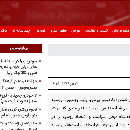
های فروش
تست و مقایسه
بورس
قطعه سازی
آموزش
چندرسانه ای
فراتر 
پربازدیدترین
خودرو ریرا در آستانه 
های ایران خودرو معر
فنی و کاتالوگ ریرا)
مهلت ثبت‌نام قرعه‌کشی
۱۷ آذر ۱۳۹۴ - ۱۴:۵۶
بهمن‌موتور — بهمن ۱۴۰۴
۲ خودرو جدید به فروش
خودرو: ولادیمیر پوتین، رئیس‌جمهوری روسیه
شد (+شرایط ثبت نام)
را همه می‌شناسند؛ مرد مرموز و قدرتمندی که در ۱۵
نحوه روشن کردن بخاری
پژو پارس چطور انجام 
ذشته نبض سیاست و اقتصاد روسیه را در
مدیرعامل زامیاد: وانت 
رد و این روزها به‌واسطه سیاست‌های روسیه
استانداردهای جدید می