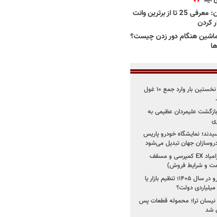
بهترین وانت ها در ایران: معرفی 25 تا از برترین وانت
ار کردن
اشین هنگام دور زدن چیست؟
ها
۳ خودروساز چینی برای نخستین بار وارد جمع ۱۰ غول
د؛ بازگشت علیمردان عظیمی به
ی
سیدند؛ نمایشگاه خودرو پاریس
شروع فروش اقساطی زامیاد EX کمپرسی و مسقف
راز واردات ۷۵ هزار خودرو در سال ۱۴۰۵؛ تنظیم بازار یا
 نیسان ترا؛ محموله قطعات پس
ان شد