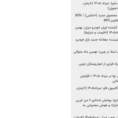
شروع فروش کوییک S سایپا -مرداد ۱۴۰۵ (+زمان،
 تحویل)
کرمان موتور به دنبال ۲ محصول جدید (+عکس) / SUV
رم KP2
شنده ایران خودرو دیزل، بهمن
ط)
ت؛ معادله جدید بازار خودرو
وش تسلا در چین؛ نهمین ماه متوالی
اه فراری از خودروسازان چینی
اعلام قیمت جدید پارس نوا در مرداد ۱۴۰۵ / افزایش
شروع فروش کشنده و کامیون فاو -مرداد۱۴۰۵ (+زمان،
مدیرعامل امدادخودروسایپا: پوشش امدادی ۶ مرز غربی
رح اربعین ۱۴۰۵ / «یارا» و هوش مصنوعی به
شروع فروش ۸ محصول بهمن دیزل -مرداد۱۴۰۵ (+زمان،