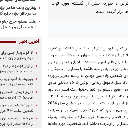
کراین و سوریه بیش از گذشته مورد توجه
ها قرار گرفته است.
ها در بازار ایران برای ک
علت صدای چرخ جلو م
+ عیب یابی و راه حل 
آخرین اخبار
به گزارش «پرشین خودرو»، پوتین 63 ساله، ماه گذشته از سوی نشریه آمریکایی «فوربس» در فهرست سال 2015 این نشریه
لایق قدرتمند‌ترین مرد جهان چیست؟ «بن جودا»
خودروسازی جهان شدند
انگلیسی تنها و نخستین کسی است که در سال 2014 کتابی با عنوان «امپراتوری شکننده، ماجرای عشق و جدایی
از ایران‌خودرو تا زامیا
ای زیادی به روسیه داشته با بسیاری از نزدیکان و
راس مدیریت خودروساز
ای شخصی ولادیمیر پوتین به رشته تحریر درآورده
چینی‌ها به قلب اروپا ر
است. 10 نکته کلیدی را می‌توان درباره رئیس‌جمهوری روسیه برشمرد: 35 سال ناموفق زندگی: پوتین تا 35 سالگی مردی
۲۰۲۶ به میدان نبرد خودروسازان جهان تبدیل می‌شود
 سال نخست زندگی خود را بدون هیچ دستاوردی تنها به‌عنوان یک افسر رده دوم
کا.گ.ب در محل ماموریت خود در درسدن آلمان گذرانده است. تنها دو کتاب در 10 سال: رئیس‌جمهوری روسیه با کتاب
-مرداد۱۴۰۵ (+زمان، قیمت و شرایط فروش)
میانه خوبی ندارد. او در 10 سال گذشته تنها دو رمان خوانده است. یکی از این رمان‌ها کتابی تخیلی درباره وقایع سال 2054
راتوری سوم» که درباره احیای امپراتوری روسیه به
تضمین درآمد ۴۲۰ هزار میلیاردی دولت؟
 در فضای وب میانه خوبی ندارد و تنها وقتی به یک
خبر خوب برای خریداران
ه‌دار را از اینترنت تماشا کند. شخصیت مورد علاقه:
از ماه‌ها انتظار وارد ایر