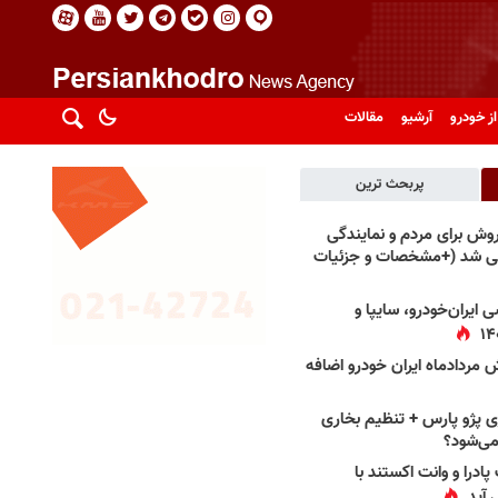
از خودرو
آرشیو
مقالات
پربحث ترین
فروش برای مردم و نمایندگی
فی شد (+مشخصات و جزئیات
 ایران‌خودرو، سایپا و
 مردادماه ایران خودرو اضافه
 پژو پارس + تنظیم بخاری
می‌شود؟
پادرا و وانت اکستند با
 آید