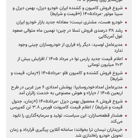
شروع فروش کامیون و کشنده ایران خودرو دیزل، بهمن دیزل و
سیبا موتور -مرداد۱۴۰۵ (+قیمت و شرایط)
خودرو هست، مشتری نیست؛ معادله جدید بازار خودرو ایران
رشد ۳۸ درصدی فروش تسلا در چین؛ نهمین ماه متوالی صعود
غول آمریکایی
مدیرعامل لوسید: دیگر راه فراری از خودروسازان چینی وجود
ندارد
اعلام قیمت جدید پارس نوا در مرداد ۱۴۰۵ / افزایش بیش از
۲۰۳ میلیون تومانی
شروع فروش کشنده و کامیون فاو -مرداد۱۴۰۵ (+زمان، قیمت و
شرایط)
مدیرعامل امدادخودروسایپا: پوشش امدادی ۶ مرز غربی در طرح
اربعین ۱۴۰۵ / «یارا» و هوش مصنوعی به خدمت زائران آمد
شروع فروش ۸ محصول بهمن دیزل -مرداد۱۴۰۵ (+زمان، جدول
قیمت و شرایط) / اعلام قیمت کامیونت فورس ۳.۸ تن کمپرسی
هشدار قطعه‌سازان: این سیاست، تولید و سرمایه‌گذاری را نابود
می‌کند
خریداران نیسان ترا بخوانند؛ سامانه آنلاین پیگیری قرارداد و زمان
تحویل خودرو راه‌اندازی شد