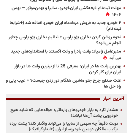
مهلت ثبت‌نام قرعه‌کشی ایران‌خودرو، سایپا و بهمن‌موتور — بهمن
۱۴۰۴
۲ خودرو جدید به فروش مردادماه ایران خودرو اضافه شد (+شرایط
ثبت نام)
نحوه روشن کردن بخاری پژو پارس + تنظیم بخاری پژو پارس چطور
انجام می‌شود؟
مدیرعامل زامیاد: وانت پادرا و وانت اکستند با استانداردهای جدید
می آید
بهترین وانت ها در ایران: معرفی 25 تا از برترین وانت ها در بازار
ایران برای کار کردن
علت صدای چرخ جلو ماشین هنگام دور زدن چیست؟ + عیب یابی و
راه حل ها
آخرین اخبار
هشدار تازه به بازار خودروهای وارداتی؛ حواله‌هایی که شاید هیچ
خودرویی پشت آن‌ها نباشد!
دولت دقیقاً چه سهمی از سایپا را می‌تواند واگذار کند؟ پشت پرده
ترکیب مالکان دومین خودروساز ایران (+اینفوگرافیک)