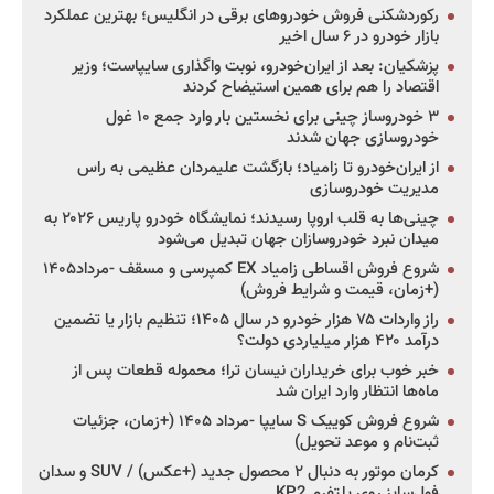
رکوردشکنی فروش خودروهای برقی در انگلیس؛ بهترین عملکرد
بازار خودرو در ۶ سال اخیر
پزشکیان: بعد از ایران‌خودرو، نوبت واگذاری سایپاست؛ وزیر
اقتصاد را هم برای همین استیضاح کردند
۳ خودروساز چینی برای نخستین بار وارد جمع ۱۰ غول
خودروسازی جهان شدند
از ایران‌خودرو تا زامیاد؛ بازگشت علیمردان عظیمی به راس
مدیریت خودروسازی
چینی‌ها به قلب اروپا رسیدند؛ نمایشگاه خودرو پاریس ۲۰۲۶ به
میدان نبرد خودروسازان جهان تبدیل می‌شود
شروع فروش اقساطی زامیاد EX کمپرسی و مسقف -مرداد۱۴۰۵
(+زمان، قیمت و شرایط فروش)
راز واردات ۷۵ هزار خودرو در سال ۱۴۰۵؛ تنظیم بازار یا تضمین
درآمد ۴۲۰ هزار میلیاردی دولت؟
خبر خوب برای خریداران نیسان ترا؛ محموله قطعات پس از
ماه‌ها انتظار وارد ایران شد
شروع فروش کوییک S سایپا -مرداد ۱۴۰۵ (+زمان، جزئیات
ثبت‌نام و موعد تحویل)
کرمان موتور به دنبال ۲ محصول جدید (+عکس) / SUV و سدان
فول‌سایز روی پلتفرم KP2