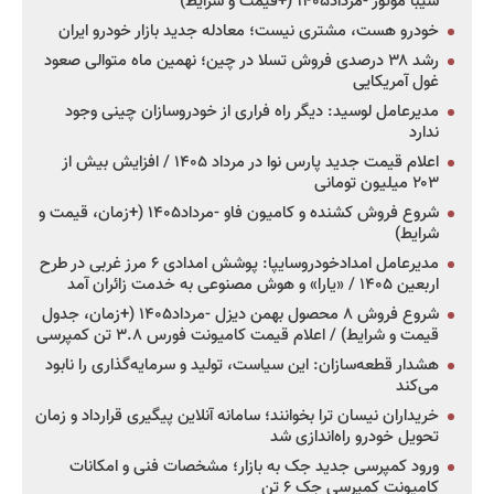
سیبا موتور -مرداد۱۴۰۵ (+قیمت و شرایط)
خودرو هست، مشتری نیست؛ معادله جدید بازار خودرو ایران
رشد ۳۸ درصدی فروش تسلا در چین؛ نهمین ماه متوالی صعود
غول آمریکایی
مدیرعامل لوسید: دیگر راه فراری از خودروسازان چینی وجود
ندارد
اعلام قیمت جدید پارس نوا در مرداد ۱۴۰۵ / افزایش بیش از
۲۰۳ میلیون تومانی
شروع فروش کشنده و کامیون فاو -مرداد۱۴۰۵ (+زمان، قیمت و
شرایط)
مدیرعامل امدادخودروسایپا: پوشش امدادی ۶ مرز غربی در طرح
اربعین ۱۴۰۵ / «یارا» و هوش مصنوعی به خدمت زائران آمد
شروع فروش ۸ محصول بهمن دیزل -مرداد۱۴۰۵ (+زمان، جدول
قیمت و شرایط) / اعلام قیمت کامیونت فورس ۳.۸ تن کمپرسی
هشدار قطعه‌سازان: این سیاست، تولید و سرمایه‌گذاری را نابود
می‌کند
خریداران نیسان ترا بخوانند؛ سامانه آنلاین پیگیری قرارداد و زمان
تحویل خودرو راه‌اندازی شد
ورود کمپرسی جدید جک به بازار؛ مشخصات فنی و امکانات
کامیونت کمپرسی جک ۶ تن