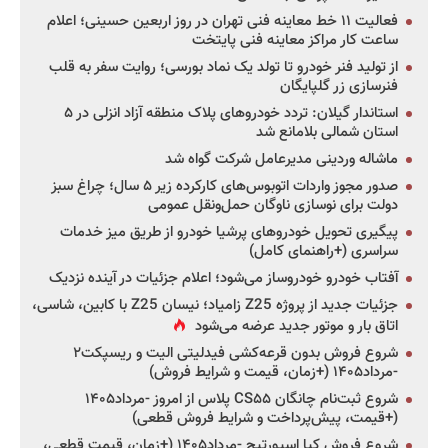
فعالیت ۱۱ خط معاینه فنی تهران در روز اربعین حسینی؛ اعلام
ساعت کار مراکز معاینه فنی پایتخت
از تولید فنر خودرو تا تولد یک نماد بورسی؛ روایت سفر به قلب
فنرسازی زر گلپایگان
استاندار گیلان: تردد خودروهای پلاک منطقه آزاد انزلی در ۵
استان شمالی بلامانع شد
ماشاله وردینی مدیرعامل شرکت گواه شد
صدور مجوز واردات اتوبوس‌های کارکرده زیر ۵ سال؛ چراغ سبز
دولت برای نوسازی ناوگان حمل‌ونقل عمومی
پیگیری تحویل خودروهای پرشیا خودرو از طریق میز خدمات
سراسری (+راهنمای کامل)
آفتاب خودرو خودروساز می‌شود؛ اعلام جزئیات در آینده نزدیک
جزئیات جدید از پروژه Z25 زامیاد؛ نیسان Z25 با کابین، شاسی،
اتاق بار و موتور جدید عرضه می‌شود
شروع فروش بدون قرعه‌کشی فیدلیتی الیت و ریسپکت۲
-مرداد۱۴۰۵ (+زمان، قیمت و شرایط فروش)
شروع ثبت‌نام چانگان CS۵۵ پلاس از امروز -مرداد۱۴۰۵
(+قیمت، پیش‌پرداخت و شرایط فروش قطعی)
شروع فروش کیا اسپورتیج -مرداد۱۴۰۵ (+زمان، قیمت قطعی،