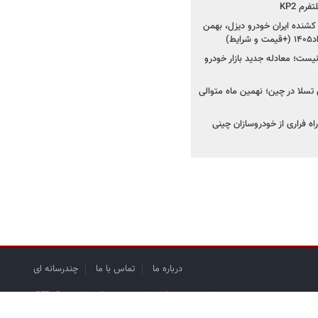
رم KP2
شنده ایران خودرو دیزل، بهمن
ط)
ت؛ معادله جدید بازار خودرو
وش تسلا در چین؛ نهمین ماه متوالی
اه فراری از خودروسازان چینی
درباره ما
تماس با ما
چندرسانه ای