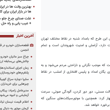
ها در بازار ایران برای ک
علت صدای چرخ جلو م
+ عیب یابی و راه حل 
آخرین اخبار
ی این طرح که بامداد شنبه در نقاط مختلف تهران
ت دارد، آرامش و امنیت شهروندان است و تمام
قطعه‌سازان خودرو در 
انجمن
چراغ سبز مانیان خودرو به
چالش‌های بی‌سابقه ار
ست که موجب نگرانی و ناراحتی مردم می‌شود و به
 یگان امداد و پلیس افتخاری از امشب در نقاط
پلتفرم‌های خودروسازان
چیزهایی برای خریداران
مدیرعامل زامیاد: پیکاپ
ر حالت مستی، دور دور کردن، آلودگی صوتی، سرعت
آزمایشی و انبوه می‌شود
هار کرد: همچنین با موتورسیکلت‌های سنگین که
اعلام قیمت نیسان تیانا ۲۰۲۶ -مرداد۴۰۵
رخورد خواهد شد.
کرمان موتور به دنبال ور