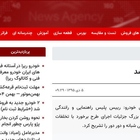
های فروش
تست و مقایسه
بورس
قطعه سازی
آموزش
چندرسانه ای
فراتر 
پربازدیدترین
خودرو ریرا در آستانه 
د
های ایران خودرو معر
فنی و کاتالوگ ریرا)
مهلت ثبت‌نام قرعه‌کشی
۵ دی ۱۳۹۵ - ۰۹:۲۹
بهمن‌موتور — بهمن ۱۴۰۴
۲ خودرو جدید به فروش
 خودرو: رییس پلیس راهنمایی و رانندگی
شد (+شرایط ثبت نام)
بزرگ جزئیات اجرای طرح برخورد با تخلفات
نحوه روشن کردن بخاری
پژو پارس چطور انجام 
ی شبانه و دور دور را تشریح کرد.
مدیرعامل زامیاد: وانت 
استانداردهای جدید می