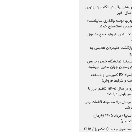
های برقی در انگلیس؛ بهترین
خودرو، نوبت واگذاری سایپاست؛
ی همین استیضاح کردند
۳ خودروساز چینی برای نخستین بار وارد جمع ۱۰ غول
د؛ بازگشت علیمردان عظیمی به
ی
سیدند؛ نمایشگاه خودرو پاریس
شروع فروش اقساطی زامیاد EX کمپرسی و مسقف
راز واردات ۷۵ هزار خودرو در سال ۱۴۰۵؛ تنظیم بازار یا
 نیسان ترا؛ محموله قطعات پس
ان شد
شروع فروش کوییک S سایپا -مرداد ۱۴۰۵ (+زمان،
 تحویل)
کرمان موتور به دنبال ۲ محصول جدید (+عکس) / SUV