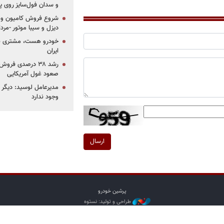
و سدان فول‌سایز روی پلتف
شروع فروش کامیون و ک
دیزل و سیبا موتور -مرداد۱۴۰۵ (+قیمت و شرای
خودرو هست، مشتری نیس
ایران
رشد ۳۸ درصدی فر
صعود غول آمریکایی
مدیرعامل لوسید: دیگر ر
وجود ندارد
ارسال
پرشین خودرو
طراحی و تولید: نستوه