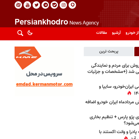
از خودرو
آرشیو
مقالات
پربحث ترین
فروش برای مردم و نمایندگی
فی شد (+مشخصات و جزئیات
 ایران‌خودرو، سایپا و
 مردادماه ایران خودرو اضافه
 پژو پارس + تنظیم بخاری
می‌شود؟
پادرا و وانت اکستند با
 آید