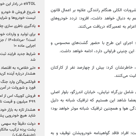
eVTOL در رادار این خودروساز ایرانی!
وبات الکلی هنگام رانندگی علاوه بر اعمال قانون
 هم به دنبال خواهد داشت، افزود: تردد خودروهای
لیست خودروها و شرایط
ام به تعمیرگاه دریافت می‌کنند.
یادگیری باطری سازی چ
برای تولید و واردات خو
است؟ -مر
فت: اجرای این طرح با حضور گشت‌های محسوس و
اجرایی ماده ۱۰
ن چنینی فراوانی دارد، ادامه خواهد داشت.
شرایط جدید فرایند ثب
شد
، خاطرنشان کرد: بیش از چهارصد نفر از کارکنان
«تیر خلاص» به اقتصاد ا
هشدار درباره آینده کر
فولکس‌واگن وارد جنگ پی
فورد و شورولت در آمریک
شامل بزرگراه نیایش، خیابان اندرزگو، بلوار اصلی
بعضا شاهد این هستیم که ترافیک شبانه به دلیل
۴۹۹ میلیون و قیمت نامشخص
ی هوا و همچنین ترافیک شبانه موثر خواهد بود؛
هشدار تازه به بازار خود
شاید هیچ خودرویی پشت
دولت دقیقاً چه سهمی از 
پشت پرده ترکیب مالکان
فت: افراد فاقد گواهینامه خودرویشان توقیف و به
(+اینفوگرافیک)