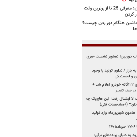
بهترین وانت ها در ایران: معرفی 25 تا از برترین وانت
ار کردن
اشین هنگام دور زدن چیست؟
ها
قاب دوربین؛ تصاویر نشست خبری
 بازار / تداوم تولید با وجود
زی و لجستیکی
زمان اجرای استانداردهای ۱۲۲گانه خودرو اعلام شد +
 در صف تغییر
سایپا دوباره سراغ کوییک S آپشنال رفت؛ این هاچ‌بک چه
 دارد؟ (+مشخصات فنی)
 هامون شهریورماه وارد تولید
۱
ود به دنیای پرنده‌های برقی؛