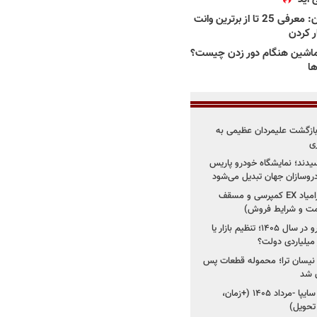
بهترین وانت ها در ایران: معرفی 25 تا از برترین وانت
ار کردن
اشین هنگام دور زدن چیست؟
ها
د؛ بازگشت علیمردان عظیمی به
ی
سیدند؛ نمایشگاه خودرو پاریس
شروع فروش اقساطی زامیاد EX کمپرسی و مسقف
راز واردات ۷۵ هزار خودرو در سال ۱۴۰۵؛ تنظیم بازار یا
 نیسان ترا؛ محموله قطعات پس
ان شد
شروع فروش کوییک S سایپا -مرداد ۱۴۰۵ (+زمان،
 تحویل)