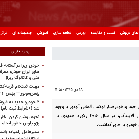
های فروش
تست و مقایسه
بورس
قطعه سازی
آموزش
چندرسانه ای
فراتر 
پربازدیدترین
خودرو ریرا در آستانه 
های ایران خودرو معر
فنی و کاتالوگ ریرا)
مهلت ثبت‌نام قرعه‌کشی
۱۸ دی ۱۳۹۵ - ۱۱:۵۱
بهمن‌موتور — بهمن ۱۴۰۴
۲ خودرو جدید به فروش
خودرو:خودروساز لوکس آلمانی آئودی با وجود
شد (+شرایط ثبت نام)
رسوایی آلایندگی، در سال ۲۰۱۶ رکورد جدیدی در
نحوه روشن کردن بخاری
پژو پارس چطور انجام 
خودرو بر جای گذاشت.
مدیرعامل زامیاد: وانت 
استانداردهای جدید می