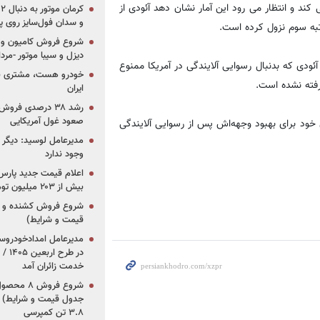
کند و انتظار می رود این آمار نشان دهد آئودی از
و سدان فول‌سایز روی پلتف
به سوم نزول کرده است.
شروع فروش کامیون و ک
دیزل و سیبا موتور -مرداد۱۴۰۵ (+قیمت و شرای
دی که بدنبال رسوایی آلایندگی در آمریکا ممنوع
خودرو هست، مشتری نیس
رفته نشده است.
ایران
رشد ۳۸ درصدی فر
صعود غول آمریکایی
 خود برای بهبود وجهه‌اش پس از رسوایی آلایندگی
مدیرعامل لوسید: دیگر ر
وجود ندارد
بیش از ۲۰۳ میلیون تومانی
قیمت و شرایط)
در ط
خدمت زائران آمد
جدول قیمت و شرایط) /
۳.۸ تن کمپرسی