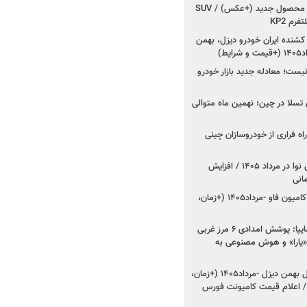
کرمان موتور به دنبال ۲ محصول جدید (+عکس) / SUV
رم KP2
شنده ایران خودرو دیزل، بهمن
ط)
ت؛ معادله جدید بازار خودرو
وش تسلا در چین؛ نهمین ماه متوالی
اه فراری از خودروسازان چینی
اعلام قیمت جدید پارس نوا در مرداد ۱۴۰۵ / افزایش
شروع فروش کشنده و کامیون فاو -مرداد۱۴۰۵ (+زمان،
مدیرعامل امدادخودروسایپا: پوشش امدادی ۶ مرز غربی
رح اربعین ۱۴۰۵ / «یارا» و هوش مصنوعی به
شروع فروش ۸ محصول بهمن دیزل -مرداد۱۴۰۵ (+زمان،
 اعلام قیمت کامیونت فورس