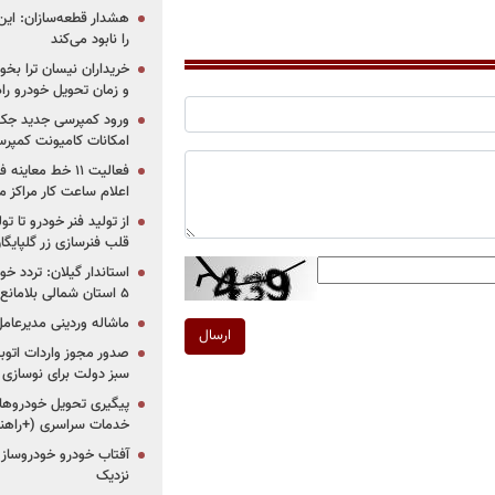
هشدار قطعه‌سازان: این
را نابود می‌کند
خریداران نیسان ترا بخوا
و زمان تحویل خودرو راه
ورود کمپرسی جدید جک 
امکانات کامیونت کمپرسی 
فعالیت ۱۱ خط مع
اعلام ساعت کار مراکز م
از تولید فنر خودرو تا ت
قلب فنرسازی زر گلپایگا
استاندار گیلان: تردد خو
۵ استان شمالی بلامانع شد
ماشاله وردینی مدیرعا
ارسال
سبز دولت برای نوسازی 
پیگیری تحویل خودروهای
خدمات سراسری (+راهنم
آفتاب خودرو خودروساز م
نزدیک