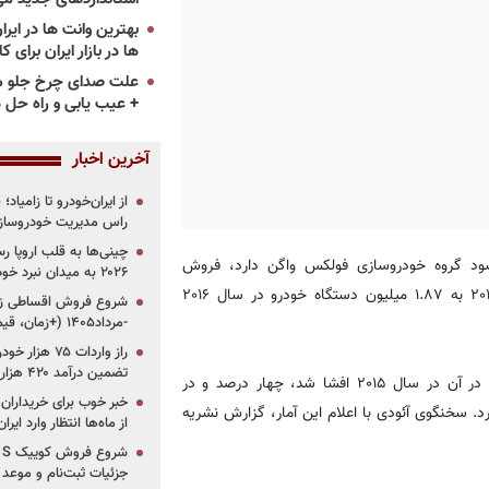
ها در بازار ایران برای ک
علت صدای چرخ جلو م
+ عیب یابی و راه حل 
آخرین اخبار
از ایران‌خودرو تا زامیا
راس مدیریت خودروساز
چینی‌ها به قلب اروپا ر
د گروه خودروسازی فولکس واگن دارد، فروش
۲۰۲۶ به میدان نبرد خودروسازان جهان تبدیل می‌شود
خودروهای لوکس و شاسی بلند را از ۱.۸۰ میلیون خودرو در سال ۲۰۱۵ به ۱.۸۷ میلیون دستگاه خودرو در سال ۲۰۱۶
-مرداد۱۴۰۵ (+زمان، قیمت و شرایط فروش)
تضمین درآمد ۴۲۰ هزار میلیاردی دولت؟
تحویل خودروهای آئودی در آمریکا که رسوایی آلایندگی فولکس واگن در آن در سال ۲۰۱۵ افشا شد، چهار درصد و در
خبر خوب برای خریداران
وپایی بزرگ این برند است، ۶.۴ درصد رشد کرد. سخنگوی آئودی با اعلام این آمار، گزارش نشریه
از ماه‌ها انتظار وارد ایر
جزئیات ثبت‌نام و موعد