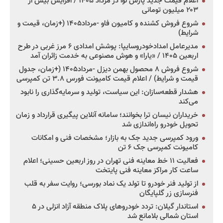
اعلام قیمت جدید پارس نوا در مرداد ۱۴۰۵ / افزایش بیش از
۲۰۳ میلیون تومانی
شروع فروش کشنده و کامیون فاو -مرداد۱۴۰۵ (+زمان، قیمت و
شرایط)
مدیرعامل امدادخودروسایپا: پوشش امدادی ۶ مرز غربی در طرح
اربعین ۱۴۰۵ / «یارا» و هوش مصنوعی به خدمت زائران آمد
شروع فروش ۸ محصول بهمن دیزل -مرداد۱۴۰۵ (+زمان، جدول
قیمت و شرایط) / اعلام قیمت کامیونت فورس ۳.۸ تن کمپرسی
هشدار قطعه‌سازان: این سیاست، تولید و سرمایه‌گذاری را نابود
می‌کند
خریداران نیسان ترا بخوانند؛ سامانه آنلاین پیگیری قرارداد و زمان
تحویل خودرو راه‌اندازی شد
ورود کمپرسی جدید جک به بازار؛ مشخصات فنی و امکانات
کامیونت کمپرسی جک ۶ تن
فعالیت ۱۱ خط معاینه فنی تهران در روز اربعین حسینی؛ اعلام
ساعت کار مراکز معاینه فنی پایتخت
از تولید فنر خودرو تا تولد یک نماد بورسی؛ روایت سفر به قلب
فنرسازی زر گلپایگان
استاندار گیلان: تردد خودروهای پلاک منطقه آزاد انزلی در ۵
استان شمالی بلامانع شد