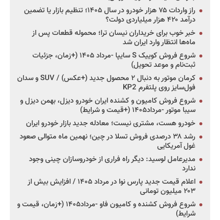
راز واردات ۷۵ هزار خودرو در سال ۱۴۰۵؛ تنظیم بازار یا تضمین
درآمد ۴۲۰ هزار میلیاردی دولت؟
خبر خوب برای خریداران نیسان ترا؛ محموله قطعات پس از
ماه‌ها انتظار وارد ایران شد
شروع فروش کوییک S سایپا -مرداد ۱۴۰۵ (+زمان، جزئیات
ثبت‌نام و موعد تحویل)
کرمان موتور به دنبال ۲ محصول جدید (+عکس) / SUV و سدان
فول‌سایز روی پلتفرم KP2
شروع فروش کامیون و کشنده ایران خودرو دیزل، بهمن دیزل و
سیبا موتور -مرداد۱۴۰۵ (+قیمت و شرایط)
خودرو هست، مشتری نیست؛ معادله جدید بازار خودرو ایران
رشد ۳۸ درصدی فروش تسلا در چین؛ نهمین ماه متوالی صعود
غول آمریکایی
مدیرعامل لوسید: دیگر راه فراری از خودروسازان چینی وجود
ندارد
اعلام قیمت جدید پارس نوا در مرداد ۱۴۰۵ / افزایش بیش از
۲۰۳ میلیون تومانی
شروع فروش کشنده و کامیون فاو -مرداد۱۴۰۵ (+زمان، قیمت و
شرایط)