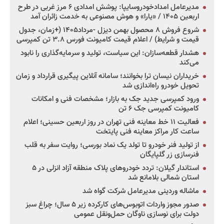
مدیرعامل امدادخودروسایپا: پوشش امدادی ۶ مرز غربی در طرح
اربعین ۱۴۰۵ / «یارا» و هوش مصنوعی به خدمت زائران آمد
شروع فروش ۸ محصول بهمن دیزل -مرداد۱۴۰۵ (+زمان، جدول
قیمت و شرایط) / اعلام قیمت کامیونت فورس ۳.۸ تن کمپرسی
هشدار قطعه‌سازان: این سیاست، تولید و سرمایه‌گذاری را نابود
می‌کند
خریداران نیسان ترا بخوانند؛ سامانه آنلاین پیگیری قرارداد و زمان
تحویل خودرو راه‌اندازی شد
ورود کمپرسی جدید جک به بازار؛ مشخصات فنی و امکانات
کامیونت کمپرسی جک ۶ تن
فعالیت ۱۱ خط معاینه فنی تهران در روز اربعین حسینی؛ اعلام
ساعت کار مراکز معاینه فنی پایتخت
از تولید فنر خودرو تا تولد یک نماد بورسی؛ روایت سفر به قلب
فنرسازی زر گلپایگان
استاندار گیلان: تردد خودروهای پلاک منطقه آزاد انزلی در ۵
استان شمالی بلامانع شد
ماشاله وردینی مدیرعامل شرکت گواه شد
صدور مجوز واردات اتوبوس‌های کارکرده زیر ۵ سال؛ چراغ سبز
دولت برای نوسازی ناوگان حمل‌ونقل عمومی