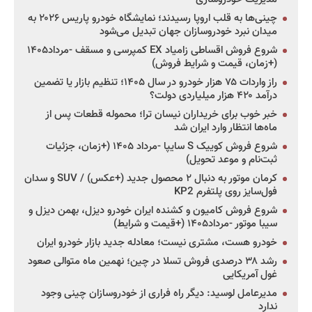
چینی‌ها به قلب اروپا رسیدند؛ نمایشگاه خودرو پاریس ۲۰۲۶ به
میدان نبرد خودروسازان جهان تبدیل می‌شود
شروع فروش اقساطی زامیاد EX کمپرسی و مسقف -مرداد۱۴۰۵
(+زمان، قیمت و شرایط فروش)
راز واردات ۷۵ هزار خودرو در سال ۱۴۰۵؛ تنظیم بازار یا تضمین
درآمد ۴۲۰ هزار میلیاردی دولت؟
خبر خوب برای خریداران نیسان ترا؛ محموله قطعات پس از
ماه‌ها انتظار وارد ایران شد
شروع فروش کوییک S سایپا -مرداد ۱۴۰۵ (+زمان، جزئیات
ثبت‌نام و موعد تحویل)
کرمان موتور به دنبال ۲ محصول جدید (+عکس) / SUV و سدان
فول‌سایز روی پلتفرم KP2
شروع فروش کامیون و کشنده ایران خودرو دیزل، بهمن دیزل و
سیبا موتور -مرداد۱۴۰۵ (+قیمت و شرایط)
خودرو هست، مشتری نیست؛ معادله جدید بازار خودرو ایران
رشد ۳۸ درصدی فروش تسلا در چین؛ نهمین ماه متوالی صعود
غول آمریکایی
مدیرعامل لوسید: دیگر راه فراری از خودروسازان چینی وجود
ندارد