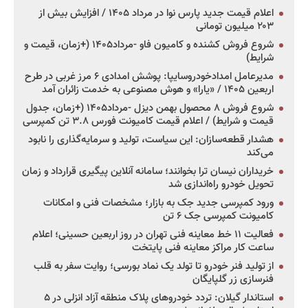
اعلام قیمت جدید پارس نوا در مرداد ۱۴۰۵ / افزایش بیش از
۲۰۳ میلیون تومانی
شروع فروش کشنده و کامیون فاو -مرداد۱۴۰۵ (+زمان، قیمت و
شرایط)
مدیرعامل امدادخودروسایپا: پوشش امدادی ۶ مرز غربی در طرح
اربعین ۱۴۰۵ / «یارا» و هوش مصنوعی به خدمت زائران آمد
شروع فروش ۸ محصول بهمن دیزل -مرداد۱۴۰۵ (+زمان، جدول
قیمت و شرایط) / اعلام قیمت کامیونت فورس ۳.۸ تن کمپرسی
هشدار قطعه‌سازان: این سیاست، تولید و سرمایه‌گذاری را نابود
می‌کند
خریداران نیسان ترا بخوانند؛ سامانه آنلاین پیگیری قرارداد و زمان
تحویل خودرو راه‌اندازی شد
ورود کمپرسی جدید جک به بازار؛ مشخصات فنی و امکانات
کامیونت کمپرسی جک ۶ تن
فعالیت ۱۱ خط معاینه فنی تهران در روز اربعین حسینی؛ اعلام
ساعت کار مراکز معاینه فنی پایتخت
از تولید فنر خودرو تا تولد یک نماد بورسی؛ روایت سفر به قلب
فنرسازی زر گلپایگان
استاندار گیلان: تردد خودروهای پلاک منطقه آزاد انزلی در ۵