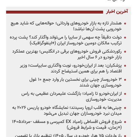
آخرین اخبار
هشدار تازه به بازار خودروهای وارداتی؛ حواله‌هایی که شاید هیچ
خودرویی پشت آن‌ها نباشد!
دولت دقیقاً چه سهمی از سایپا را می‌تواند واگذار کند؟ پشت پرده
ترکیب مالکان دومین خودروساز ایران (+اینفوگرافیک)
رکوردشکنی فروش خودروهای برقی در انگلیس؛ بهترین عملکرد
بازار خودرو در ۶ سال اخیر
پزشکیان: بعد از ایران‌خودرو، نوبت واگذاری سایپاست؛ وزیر
اقتصاد را هم برای همین استیضاح کردند
۳ خودروساز چینی برای نخستین بار وارد جمع ۱۰ غول
خودروسازی جهان شدند
از ایران‌خودرو تا زامیاد؛ بازگشت علیمردان عظیمی به راس
مدیریت خودروسازی
چینی‌ها به قلب اروپا رسیدند؛ نمایشگاه خودرو پاریس ۲۰۲۶ به
میدان نبرد خودروسازان جهان تبدیل می‌شود
شروع فروش اقساطی زامیاد EX کمپرسی و مسقف -مرداد۱۴۰۵
(+زمان، قیمت و شرایط فروش)
راز واردات ۷۵ هزار خودرو در سال ۱۴۰۵؛ تنظیم بازار یا تضمین