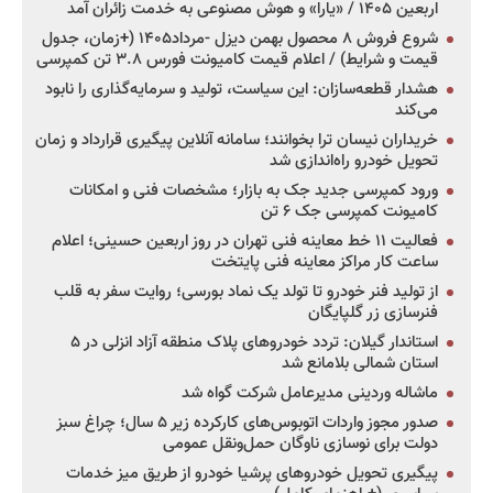
اربعین ۱۴۰۵ / «یارا» و هوش مصنوعی به خدمت زائران آمد
شروع فروش ۸ محصول بهمن دیزل -مرداد۱۴۰۵ (+زمان، جدول
قیمت و شرایط) / اعلام قیمت کامیونت فورس ۳.۸ تن کمپرسی
هشدار قطعه‌سازان: این سیاست، تولید و سرمایه‌گذاری را نابود
می‌کند
خریداران نیسان ترا بخوانند؛ سامانه آنلاین پیگیری قرارداد و زمان
تحویل خودرو راه‌اندازی شد
ورود کمپرسی جدید جک به بازار؛ مشخصات فنی و امکانات
کامیونت کمپرسی جک ۶ تن
فعالیت ۱۱ خط معاینه فنی تهران در روز اربعین حسینی؛ اعلام
ساعت کار مراکز معاینه فنی پایتخت
از تولید فنر خودرو تا تولد یک نماد بورسی؛ روایت سفر به قلب
فنرسازی زر گلپایگان
استاندار گیلان: تردد خودروهای پلاک منطقه آزاد انزلی در ۵
استان شمالی بلامانع شد
ماشاله وردینی مدیرعامل شرکت گواه شد
صدور مجوز واردات اتوبوس‌های کارکرده زیر ۵ سال؛ چراغ سبز
دولت برای نوسازی ناوگان حمل‌ونقل عمومی
پیگیری تحویل خودروهای پرشیا خودرو از طریق میز خدمات