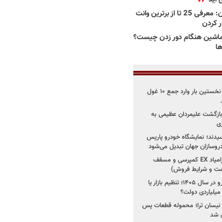
بهترین وانت ها در ایران: معرفی 25 تا از برترین وانت
ار کردن
اشین هنگام دور زدن چیست؟
ها
۳ خودروساز چینی برای نخستین بار وارد جمع ۱۰ غول
د؛ بازگشت علیمردان عظیمی به
ی
سیدند؛ نمایشگاه خودرو پاریس
شروع فروش اقساطی زامیاد EX کمپرسی و مسقف
راز واردات ۷۵ هزار خودرو در سال ۱۴۰۵؛ تنظیم بازار یا
 نیسان ترا؛ محموله قطعات پس
ان شد