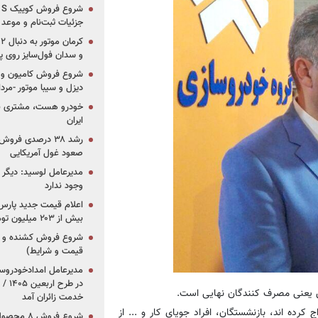
جزئیات ثبت‌نام و موعد
و سدان فول‌سایز روی پلتف
شروع فروش کامیون و ک
دیزل و سیبا موتور -مرداد۱۴۰۵ (+قیمت و شرای
خودرو هست، مشتری نیس
ایران
رشد ۳۸ درصدی فر
صعود غول آمریکایی
مدیرعامل لوسید: دیگر ر
وجود ندارد
بیش از ۲۰۳ میلیون تومانی
قیمت و شرایط)
در ط
اص یعنی مصرف كنندگان نهایی است.
خدمت زائران آمد
كرده اند، بازنشستگان، افراد جویای كار و ... از