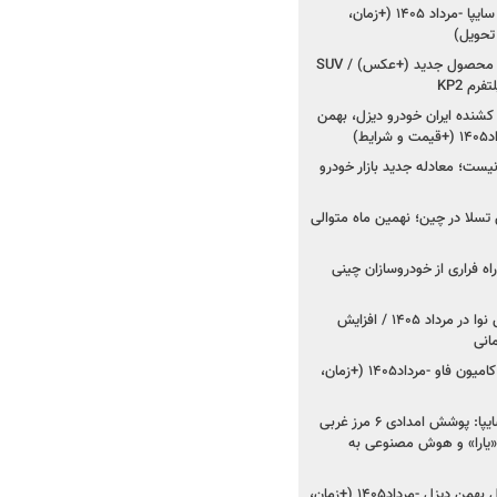
شروع فروش کوییک S سایپا -مرداد ۱۴۰۵ (+زمان،
 تحویل)
کرمان موتور به دنبال ۲ محصول جدید (+عکس) / SUV
رم KP2
شنده ایران خودرو دیزل، بهمن
ط)
ت؛ معادله جدید بازار خودرو
وش تسلا در چین؛ نهمین ماه متوالی
اه فراری از خودروسازان چینی
اعلام قیمت جدید پارس نوا در مرداد ۱۴۰۵ / افزایش
شروع فروش کشنده و کامیون فاو -مرداد۱۴۰۵ (+زمان،
مدیرعامل امدادخودروسایپا: پوشش امدادی ۶ مرز غربی
رح اربعین ۱۴۰۵ / «یارا» و هوش مصنوعی به
شروع فروش ۸ محصول بهمن دیزل -مرداد۱۴۰۵ (+زمان،