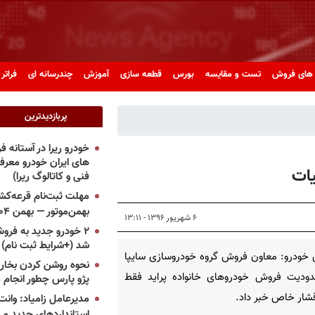
های فروش
تست و مقایسه
بورس
قطعه سازی
آموزش
چندرسانه ای
فراتر 
پربازدیدترین
خودرو ریرا در آستانه 
های ایران خودرو معر
یات
فنی و کاتالوگ ریرا)
مهلت ثبت‌نام قرعه‌کشی
بهمن‌موتور — بهمن ۱۴۰۴
۶ شهریور ۱۳۹۶ - ۱۳:۱۱
۲ خودرو جدید به فروش
شد (+شرایط ثبت نام)
خودرو: معاون فروش گروه خودروسازی سایپا
نحوه روشن کردن بخاری
دودیت فروش خودروهای خانواده پراید فقط
پژو پارس چطور انجام 
قشار خاص خبر داد.
مدیرعامل زامیاد: وانت 
استانداردهای جدید می