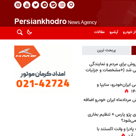
از خودرو
آرشیو
مقالات
پربحث ترین
فروش برای مردم و نمایندگی
فی شد (+مشخصات و جزئیات
 ایران‌خودرو، سایپا و
 مردادماه ایران خودرو اضافه
 پژو پارس + تنظیم بخاری
می‌شود؟
پادرا و وانت اکستند با
 آید