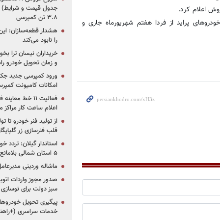
جدول قیمت و شرایط) /
روش اعلام كرد.
۳.۸ تن کمپرسی
دروهای پراید از فردا هفتم شهریورماه جاری و
هشدار قطعه‌سازان: این
را نابود می‌کند
خریداران نیسان ترا بخوا
و زمان تحویل خودرو راه
ورود کمپرسی جدید جک 
امکانات کامیونت کمپرسی 
فعالیت ۱۱ خط مع
اعلام ساعت کار مراکز م
از تولید فنر خودرو تا ت
قلب فنرسازی زر گلپایگا
استاندار گیلان: تردد خو
۵ استان شمالی بلامانع شد
ماشاله وردینی مدیرعا
سبز دولت برای نوسازی 
پیگیری تحویل خودروهای
خدمات سراسری (+راهنم