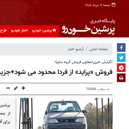
جمعه ۱۶ مرداد ۱۴۰۵
پرشین خودرو
اخبار خودرو
طرح 
صفحه اصلی
آرشیو اخبار
/گزارش خبری/معاون فروش گروه سایپا:
فروش «پراید» از فردا محدود می شود+جزی
کد مطلب
79309
پرشین 
از مح
برای أ