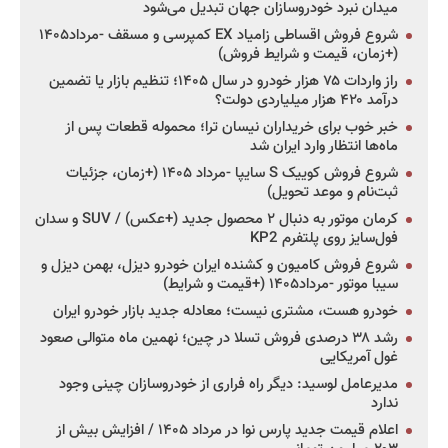
میدان نبرد خودروسازان جهان تبدیل می‌شود
شروع فروش اقساطی زامیاد EX کمپرسی و مسقف -مرداد۱۴۰۵
(+زمان، قیمت و شرایط فروش)
راز واردات ۷۵ هزار خودرو در سال ۱۴۰۵؛ تنظیم بازار یا تضمین
درآمد ۴۲۰ هزار میلیاردی دولت؟
خبر خوب برای خریداران نیسان ترا؛ محموله قطعات پس از
ماه‌ها انتظار وارد ایران شد
شروع فروش کوییک S سایپا -مرداد ۱۴۰۵ (+زمان، جزئیات
ثبت‌نام و موعد تحویل)
کرمان موتور به دنبال ۲ محصول جدید (+عکس) / SUV و سدان
فول‌سایز روی پلتفرم KP2
شروع فروش کامیون و کشنده ایران خودرو دیزل، بهمن دیزل و
سیبا موتور -مرداد۱۴۰۵ (+قیمت و شرایط)
خودرو هست، مشتری نیست؛ معادله جدید بازار خودرو ایران
رشد ۳۸ درصدی فروش تسلا در چین؛ نهمین ماه متوالی صعود
غول آمریکایی
مدیرعامل لوسید: دیگر راه فراری از خودروسازان چینی وجود
ندارد
اعلام قیمت جدید پارس نوا در مرداد ۱۴۰۵ / افزایش بیش از