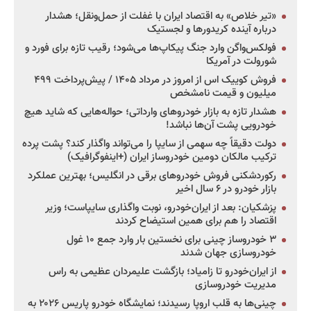
«تیر خلاص» به اقتصاد ایران با غفلت از حمل‌ونقل؛ هشدار
درباره آینده کریدورها و لجستیک
فولکس‌واگن وارد جنگ پیکاپ‌ها می‌شود؛ رقیب تازه برای فورد و
شورولت در آمریکا
فروش کوییک اس از امروز در مرداد ۱۴۰۵ / پیش‌پرداخت ۴۹۹
میلیون و قیمت نامشخص
هشدار تازه به بازار خودروهای وارداتی؛ حواله‌هایی که شاید هیچ
خودرویی پشت آن‌ها نباشد!
دولت دقیقاً چه سهمی از سایپا را می‌تواند واگذار کند؟ پشت پرده
ترکیب مالکان دومین خودروساز ایران (+اینفوگرافیک)
رکوردشکنی فروش خودروهای برقی در انگلیس؛ بهترین عملکرد
بازار خودرو در ۶ سال اخیر
پزشکیان: بعد از ایران‌خودرو، نوبت واگذاری سایپاست؛ وزیر
اقتصاد را هم برای همین استیضاح کردند
۳ خودروساز چینی برای نخستین بار وارد جمع ۱۰ غول
خودروسازی جهان شدند
از ایران‌خودرو تا زامیاد؛ بازگشت علیمردان عظیمی به راس
مدیریت خودروسازی
چینی‌ها به قلب اروپا رسیدند؛ نمایشگاه خودرو پاریس ۲۰۲۶ به