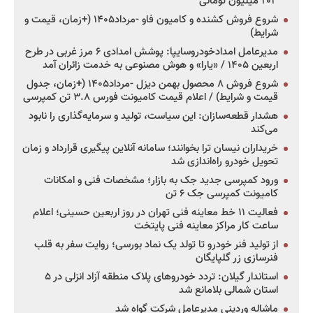
۲۰۳ میلیون تومانی
شروع فروش کشنده و کامیون فاو -مرداد۱۴۰۵ (+زمان، قیمت و
شرایط)
مدیرعامل امدادخودروسایپا: پوشش امدادی ۶ مرز غربی در طرح
اربعین ۱۴۰۵ / «یارا» و هوش مصنوعی به خدمت زائران آمد
شروع فروش ۸ محصول بهمن دیزل -مرداد۱۴۰۵ (+زمان، جدول
قیمت و شرایط) / اعلام قیمت کامیونت فورس ۳.۸ تن کمپرسی
هشدار قطعه‌سازان: این سیاست، تولید و سرمایه‌گذاری را نابود
می‌کند
خریداران نیسان ترا بخوانند؛ سامانه آنلاین پیگیری قرارداد و زمان
تحویل خودرو راه‌اندازی شد
ورود کمپرسی جدید جک به بازار؛ مشخصات فنی و امکانات
کامیونت کمپرسی جک ۶ تن
فعالیت ۱۱ خط معاینه فنی تهران در روز اربعین حسینی؛ اعلام
ساعت کار مراکز معاینه فنی پایتخت
از تولید فنر خودرو تا تولد یک نماد بورسی؛ روایت سفر به قلب
فنرسازی زر گلپایگان
استاندار گیلان: تردد خودروهای پلاک منطقه آزاد انزلی در ۵
استان شمالی بلامانع شد
ماشاله وردینی مدیرعامل شرکت گواه شد