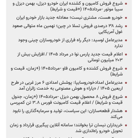
شروع فروش کامیون و کشنده ایران خودرو دیزل، بهمن دیزل و
سیبا موتور -مرداد۱۴۰۵ (+قیمت و شرایط)
خودرو هست، مشتری نیست؛ معادله جدید بازار خودرو ایران
رشد ۳۸ درصدی فروش تسلا در چین؛ نهمین ماه متوالی صعود
غول آمریکایی
مدیرعامل لوسید: دیگر راه فراری از خودروسازان چینی وجود
ندارد
اعلام قیمت جدید پارس نوا در مرداد ۱۴۰۵ / افزایش بیش از
۲۰۳ میلیون تومانی
شروع فروش کشنده و کامیون فاو -مرداد۱۴۰۵ (+زمان، قیمت و
شرایط)
مدیرعامل امدادخودروسایپا: پوشش امدادی ۶ مرز غربی در طرح
اربعین ۱۴۰۵ / «یارا» و هوش مصنوعی به خدمت زائران آمد
شروع فروش ۸ محصول بهمن دیزل -مرداد۱۴۰۵ (+زمان، جدول
قیمت و شرایط) / اعلام قیمت کامیونت فورس ۳.۸ تن کمپرسی
هشدار قطعه‌سازان: این سیاست، تولید و سرمایه‌گذاری را نابود
می‌کند
خریداران نیسان ترا بخوانند؛ سامانه آنلاین پیگیری قرارداد و زمان
تحویل خودرو راه‌اندازی شد