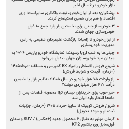
بازار خودرو در ۶ سال اخیر
پزشکیان: بعد از ایران‌خودرو، نوبت واگذاری سایپاست؛ وزیر
اقتصاد را هم برای همین استیضاح کردند
۳ خودروساز چینی برای نخستین بار وارد جمع ۱۰ غول
خودروسازی جهان شدند
از ایران‌خودرو تا زامیاد؛ بازگشت علیمردان عظیمی به راس
مدیریت خودروسازی
چینی‌ها به قلب اروپا رسیدند؛ نمایشگاه خودرو پاریس ۲۰۲۶ به
میدان نبرد خودروسازان جهان تبدیل می‌شود
شروع فروش اقساطی زامیاد EX کمپرسی و مسقف -مرداد۱۴۰۵
(+زمان، قیمت و شرایط فروش)
راز واردات ۷۵ هزار خودرو در سال ۱۴۰۵؛ تنظیم بازار یا تضمین
درآمد ۴۲۰ هزار میلیاردی دولت؟
خبر خوب برای خریداران نیسان ترا؛ محموله قطعات پس از
ماه‌ها انتظار وارد ایران شد
شروع فروش کوییک S سایپا -مرداد ۱۴۰۵ (+زمان، جزئیات
ثبت‌نام و موعد تحویل)
کرمان موتور به دنبال ۲ محصول جدید (+عکس) / SUV و سدان
فول‌سایز روی پلتفرم KP2