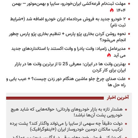
مهلت ثبت‌نام قرعه‌کشی ایران‌خودرو، سایپا و بهمن‌موتور — بهمن
۱۴۰۴
۲ خودرو جدید به فروش مردادماه ایران خودرو اضافه شد (+شرایط
ثبت نام)
نحوه روشن کردن بخاری پژو پارس + تنظیم بخاری پژو پارس چطور
انجام می‌شود؟
مدیرعامل زامیاد: وانت پادرا و وانت اکستند با استانداردهای جدید
می آید
بهترین وانت ها در ایران: معرفی 25 تا از برترین وانت ها در بازار
ایران برای کار کردن
علت صدای چرخ جلو ماشین هنگام دور زدن چیست؟ + عیب یابی و
راه حل ها
آخرین اخبار
هشدار تازه به بازار خودروهای وارداتی؛ حواله‌هایی که شاید هیچ
خودرویی پشت آن‌ها نباشد!
دولت دقیقاً چه سهمی از سایپا را می‌تواند واگذار کند؟ پشت پرده
ترکیب مالکان دومین خودروساز ایران (+اینفوگرافیک)
رکوردشکنی فروش خودروهای برقی در انگلیس؛ بهترین عملکرد