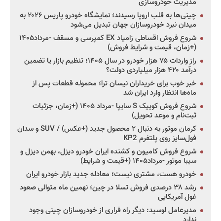
مدیریت خودروسازی
چینی‌ها به قلب اروپا رسیدند؛ نمایشگاه خودرو پاریس ۲۰۲۶ به
میدان نبرد خودروسازان جهان تبدیل می‌شود
شروع فروش اقساطی زامیاد EX کمپرسی و مسقف -مرداد۱۴۰۵
(+زمان، قیمت و شرایط فروش)
راز واردات ۷۵ هزار خودرو در سال ۱۴۰۵؛ تنظیم بازار یا تضمین
درآمد ۴۲۰ هزار میلیاردی دولت؟
خبر خوب برای خریداران نیسان ترا؛ محموله قطعات پس از
ماه‌ها انتظار وارد ایران شد
شروع فروش کوییک S سایپا -مرداد ۱۴۰۵ (+زمان، جزئیات
ثبت‌نام و موعد تحویل)
کرمان موتور به دنبال ۲ محصول جدید (+عکس) / SUV و سدان
فول‌سایز روی پلتفرم KP2
شروع فروش کامیون و کشنده ایران خودرو دیزل، بهمن دیزل و
سیبا موتور -مرداد۱۴۰۵ (+قیمت و شرایط)
خودرو هست، مشتری نیست؛ معادله جدید بازار خودرو ایران
رشد ۳۸ درصدی فروش تسلا در چین؛ نهمین ماه متوالی صعود
غول آمریکایی
مدیرعامل لوسید: دیگر راه فراری از خودروسازان چینی وجود
ندارد