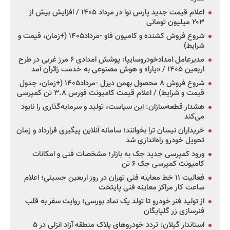
اعلام قیمت جدید پارس نوا در مرداد ۱۴۰۵ / افزایش بیش از
۲۰۳ میلیون تومانی
شروع فروش کشنده و کامیون فاو -مرداد۱۴۰۵ (+زمان، قیمت و
شرایط)
مدیرعامل امدادخودروسایپا: پوشش امدادی ۶ مرز غربی در طرح
اربعین ۱۴۰۵ / «یارا» و هوش مصنوعی به خدمت زائران آمد
شروع فروش ۸ محصول بهمن دیزل -مرداد۱۴۰۵ (+زمان، جدول
قیمت و شرایط) / اعلام قیمت کامیونت فورس ۳.۸ تن کمپرسی
هشدار قطعه‌سازان: این سیاست، تولید و سرمایه‌گذاری را نابود
می‌کند
خریداران نیسان ترا بخوانند؛ سامانه آنلاین پیگیری قرارداد و زمان
تحویل خودرو راه‌اندازی شد
ورود کمپرسی جدید جک به بازار؛ مشخصات فنی و امکانات
کامیونت کمپرسی جک ۶ تن
فعالیت ۱۱ خط معاینه فنی تهران در روز اربعین حسینی؛ اعلام
ساعت کار مراکز معاینه فنی پایتخت
از تولید فنر خودرو تا تولد یک نماد بورسی؛ روایت سفر به قلب
فنرسازی زر گلپایگان
استاندار گیلان: تردد خودروهای پلاک منطقه آزاد انزلی در ۵