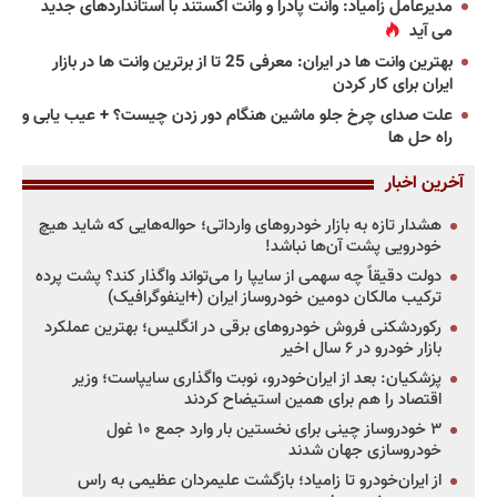
مدیرعامل زامیاد: وانت پادرا و وانت اکستند با استانداردهای جدید
می آید
بهترین وانت ها در ایران: معرفی 25 تا از برترین وانت ها در بازار
ایران برای کار کردن
علت صدای چرخ جلو ماشین هنگام دور زدن چیست؟ + عیب یابی و
راه حل ها
آخرین اخبار
هشدار تازه به بازار خودروهای وارداتی؛ حواله‌هایی که شاید هیچ
خودرویی پشت آن‌ها نباشد!
دولت دقیقاً چه سهمی از سایپا را می‌تواند واگذار کند؟ پشت پرده
ترکیب مالکان دومین خودروساز ایران (+اینفوگرافیک)
رکوردشکنی فروش خودروهای برقی در انگلیس؛ بهترین عملکرد
بازار خودرو در ۶ سال اخیر
پزشکیان: بعد از ایران‌خودرو، نوبت واگذاری سایپاست؛ وزیر
اقتصاد را هم برای همین استیضاح کردند
۳ خودروساز چینی برای نخستین بار وارد جمع ۱۰ غول
خودروسازی جهان شدند
از ایران‌خودرو تا زامیاد؛ بازگشت علیمردان عظیمی به راس