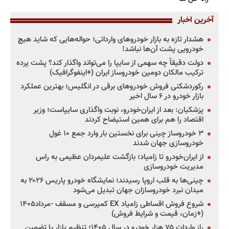
آخرین اخبار
هشدار تازه به بازار خودروهای وارداتی؛ حواله‌هایی که شاید هیچ
خودرویی پشت آن‌ها نباشد!
دولت دقیقاً چه سهمی از سایپا را می‌تواند واگذار کند؟ پشت پرده
ترکیب مالکان دومین خودروساز ایران (+اینفوگرافیک)
رکوردشکنی فروش خودروهای برقی در انگلیس؛ بهترین عملکرد
بازار خودرو در ۶ سال اخیر
پزشکیان: بعد از ایران‌خودرو، نوبت واگذاری سایپاست؛ وزیر
اقتصاد را هم برای همین استیضاح کردند
۳ خودروساز چینی برای نخستین بار وارد جمع ۱۰ غول
خودروسازی جهان شدند
از ایران‌خودرو تا زامیاد؛ بازگشت علیمردان عظیمی به راس
مدیریت خودروسازی
چینی‌ها به قلب اروپا رسیدند؛ نمایشگاه خودرو پاریس ۲۰۲۶ به
میدان نبرد خودروسازان جهان تبدیل می‌شود
شروع فروش اقساطی زامیاد EX کمپرسی و مسقف -مرداد۱۴۰۵
(+زمان، قیمت و شرایط فروش)
راز واردات ۷۵ هزار خودرو در سال ۱۴۰۵؛ تنظیم بازار یا تضمین