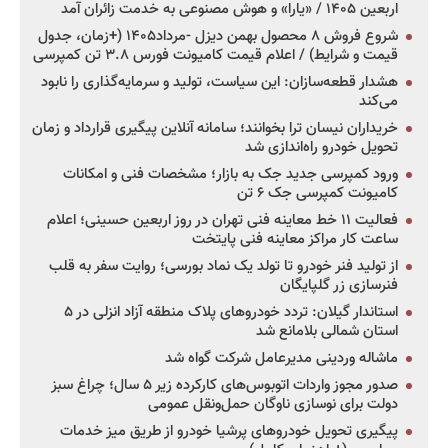
اربعین ۱۴۰۵ / «یارا» و هوش مصنوعی به خدمت زائران آمد
شروع فروش ۸ محصول بهمن دیزل -مرداد۱۴۰۵ (+زمان، جدول
قیمت و شرایط) / اعلام قیمت کامیونت فورس ۳.۸ تن کمپرسی
هشدار قطعه‌سازان: این سیاست، تولید و سرمایه‌گذاری را نابود
می‌کند
خریداران نیسان ترا بخوانند؛ سامانه آنلاین پیگیری قرارداد و زمان
تحویل خودرو راه‌اندازی شد
ورود کمپرسی جدید جک به بازار؛ مشخصات فنی و امکانات
کامیونت کمپرسی جک ۶ تن
فعالیت ۱۱ خط معاینه فنی تهران در روز اربعین حسینی؛ اعلام
ساعت کار مراکز معاینه فنی پایتخت
از تولید فنر خودرو تا تولد یک نماد بورسی؛ روایت سفر به قلب
فنرسازی زر گلپایگان
استاندار گیلان: تردد خودروهای پلاک منطقه آزاد انزلی در ۵
استان شمالی بلامانع شد
ماشاله وردینی مدیرعامل شرکت گواه شد
صدور مجوز واردات اتوبوس‌های کارکرده زیر ۵ سال؛ چراغ سبز
دولت برای نوسازی ناوگان حمل‌ونقل عمومی
پیگیری تحویل خودروهای پرشیا خودرو از طریق میز خدمات