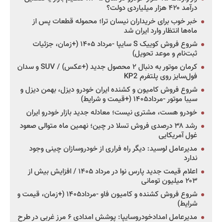
درآمد ۴۲۰ هزار میلیاردی دولت؟
خبر خوب برای خریداران نیسان ترا؛ محموله قطعات پس از
ماه‌ها انتظار وارد ایران شد
شروع فروش کوییک S سایپا -مرداد ۱۴۰۵ (+زمان، جزئیات
ثبت‌نام و موعد تحویل)
کرمان موتور به دنبال ۲ محصول جدید (+عکس) / SUV و سدان
فول‌سایز روی پلتفرم KP2
شروع فروش کامیون و کشنده ایران خودرو دیزل، بهمن دیزل و
سیبا موتور -مرداد۱۴۰۵ (+قیمت و شرایط)
خودرو هست، مشتری نیست؛ معادله جدید بازار خودرو ایران
رشد ۳۸ درصدی فروش تسلا در چین؛ نهمین ماه متوالی صعود
غول آمریکایی
مدیرعامل لوسید: دیگر راه فراری از خودروسازان چینی وجود
ندارد
اعلام قیمت جدید پارس نوا در مرداد ۱۴۰۵ / افزایش بیش از
۲۰۳ میلیون تومانی
شروع فروش کشنده و کامیون فاو -مرداد۱۴۰۵ (+زمان، قیمت و
شرایط)
مدیرعامل امدادخودروسایپا: پوشش امدادی ۶ مرز غربی در طرح