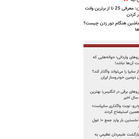
بهترین وانت ها در ایران: معرفی 25 تا از برترین وانت
ار کردن
اشین هنگام دور زدن چیست؟
ها
روهای وارداتی؛ حواله‌هایی که
 آن‌ها نباشد!
سایپا را می‌تواند واگذار کند؟
 دومین خودروساز ایران
های برقی در انگلیس؛ بهترین
خودرو، نوبت واگذاری سایپاست؛
ی همین استیضاح کردند
۳ خودروساز چینی برای نخستین بار وارد جمع ۱۰ غول
د؛ بازگشت علیمردان عظیمی به