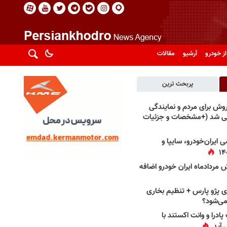
از خودرو
آرشیو
مقالات
پربحث ترین
فروش برای مردم و نمایندگی
فی شد (+مشخصات و جزئیات
 ایران‌خودرو، سایپا و
 مردادماه ایران خودرو اضافه
 پژو پارس + تنظیم بخاری
می‌شود؟
پادرا و وانت اکستند با
 آید