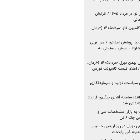
اعلام قیمت جدید پارس نوا در مرداد ۱۴۰۵ / افزایش
شروع فروش کشنده و کامیون فاو -مرداد۱۴۰۵ (+زمان،
مدیرعامل امدادخودروسایپا: پوشش امدادی ۶ مرز غربی
رح اربعین ۱۴۰۵ / «یارا» و هوش مصنوعی به
شروع فروش ۸ محصول بهمن دیزل -مرداد۱۴۰۵ (+زمان،
 اعلام قیمت کامیونت فورس
 سیاست، تولید و سرمایه‌گذاری
نند؛ سامانه آنلاین پیگیری قرارداد
‌اندازی شد
به بازار؛ مشخصات فنی و
جک ۶ تن
اینه فنی تهران در روز اربعین حسینی؛
عاینه فنی پایتخت