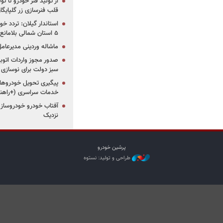
از تولید فنر خودرو تا ت
قلب فنرسازی زر گلپایگا
استاندار گیلان: تردد خو
۵ استان شمالی بلامانع شد
ماشاله وردینی مدیرعا
سبز دولت برای نوسازی 
پیگیری تحویل خودروهای
خدمات سراسری (+راهنم
آفتاب خودرو خودروساز م
نزدیک
پرشین خودرو
طراحی و تولید: نستوه