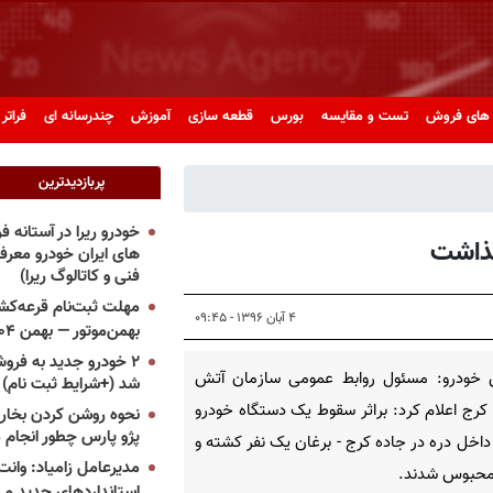
های فروش
تست و مقایسه
بورس
قطعه سازی
آموزش
چندرسانه ای
فراتر 
پربازدیدترین
خودرو ریرا در آستانه 
های ایران خودرو معر
فنی و کاتالوگ ریرا)
مهلت ثبت‌نام قرعه‌کشی
۴ آبان ۱۳۹۶ - ۰۹:۴۵
بهمن‌موتور — بهمن ۱۴۰۴
۲ خودرو جدید به فروش
 خودرو: مسئول روابط عمومی سازمان آتش
شد (+شرایط ثبت نام)
کرج اعلام کرد: براثر سقوط یک دستگاه خودرو
نحوه روشن کردن بخاری
پژو پارس چطور انجام 
ه داخل دره در جاده کرج - برغان یک نفر کشته و
مدیرعامل زامیاد: وانت 
استانداردهای جدید می