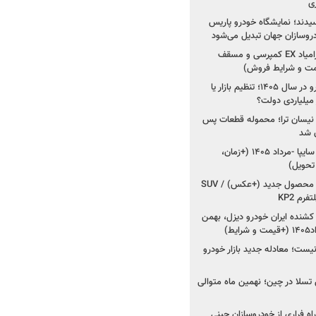
ی
سیدند؛ نمایشگاه خودرو پاریس
شروع فروش اقساطی زامیاد EX کمپرسی و مسقف
راز واردات ۷۵ هزار خودرو در سال ۱۴۰۵؛ تنظیم بازار یا
 نیسان ترا؛ محموله قطعات پس
ان شد
شروع فروش کوییک S سایپا -مرداد ۱۴۰۵ (+زمان،
 تحویل)
کرمان موتور به دنبال ۲ محصول جدید (+عکس) / SUV
رم KP2
شنده ایران خودرو دیزل، بهمن
ط)
ت؛ معادله جدید بازار خودرو
وش تسلا در چین؛ نهمین ماه متوالی
اه فراری از خودروسازان چینی