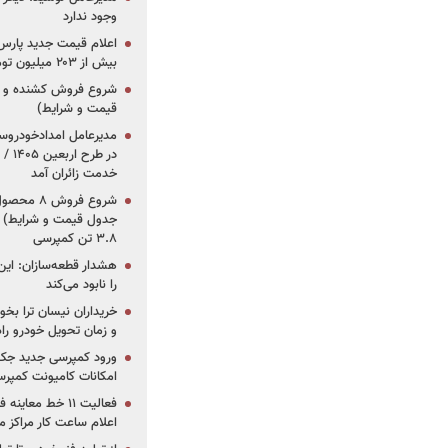
وجود ندارد
بیش از ۲۰۳ میلیون تومانی
قیمت و شرایط)
در ط
خدمت زائران آمد
جدول قیمت و شرایط) /
۳.۸ تن کمپرسی
هشدار قطعه‌سازان: این
را نابود می‌کند
خریداران نیسان ترا بخوا
و زمان تحویل خودرو راه
ورود کمپرسی جدید جک 
امکانات کامیونت کمپرسی 
فعالیت ۱۱ خط مع
اعلام ساعت کار مراکز م