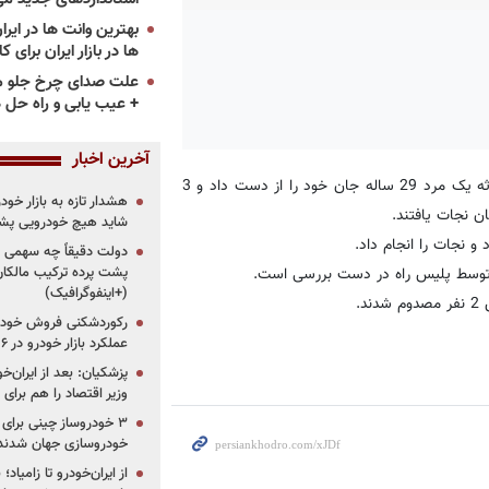
ها در بازار ایران برای ک
علت صدای چرخ جلو م
+ عیب یابی و راه حل 
آخرین اخبار
، سیدجواد موسوی اظهار داشت: در این حادثه یک مرد 29 ساله جان خود را از دست داد و 3
هشدار تازه به بازار خود
 نجات یافتند.
شاید هیچ خودرویی پشت
و نجات را انجام داد.
دولت دقیقاً چه سهمی از 
پشت پرده ترکیب مالکان
(+اینفوگرافیک)
.
رکوردشکنی فروش خودرو
عملکرد بازار خودرو در ۶ سال اخیر
پزشکیان: بعد از ایران‌
وزیر اقتصاد را هم برا
خودروسازی جهان شدند
از ایران‌خودرو تا زامیا