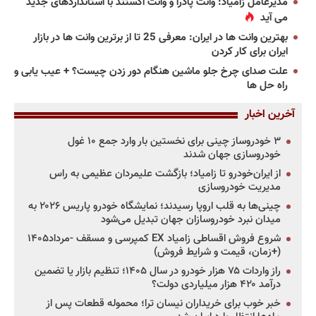
مدیرعامل زامیاد: وانت پادرا و وانت اکستند با استانداردهای جدید
می آید
بهترین وانت ها در ایران: معرفی 25 تا از برترین وانت ها در بازار
ایران برای کار کردن
علت صدای چرخ جلو ماشین هنگام دور زدن چیست؟ + عیب یابی و
راه حل ها
آخرین اخبار
۳ خودروساز چینی برای نخستین بار وارد جمع ۱۰ غول
خودروسازی جهان شدند
از ایران‌خودرو تا زامیاد؛ بازگشت علیمردان عظیمی به راس
مدیریت خودروسازی
چینی‌ها به قلب اروپا رسیدند؛ نمایشگاه خودرو پاریس ۲۰۲۶ به
میدان نبرد خودروسازان جهان تبدیل می‌شود
شروع فروش اقساطی زامیاد EX کمپرسی و مسقف -مرداد۱۴۰۵
(+زمان، قیمت و شرایط فروش)
راز واردات ۷۵ هزار خودرو در سال ۱۴۰۵؛ تنظیم بازار یا تضمین
درآمد ۴۲۰ هزار میلیاردی دولت؟
خبر خوب برای خریداران نیسان ترا؛ محموله قطعات پس از