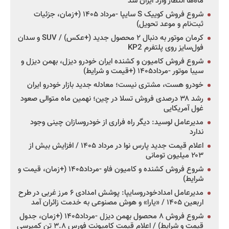
ماه‌ها انتظار وارد ایران شد
شروع فروش کوییک S سایپا -مرداد ۱۴۰۵ (+زمان، جزئیات
ثبت‌نام و موعد تحویل)
کرمان موتور به دنبال ۲ محصول جدید (+عکس) / SUV و سدان
فول‌سایز روی پلتفرم KP2
شروع فروش کامیون و کشنده ایران خودرو دیزل، بهمن دیزل و
سیبا موتور -مرداد۱۴۰۵ (+قیمت و شرایط)
خودرو هست، مشتری نیست؛ معادله جدید بازار خودرو ایران
رشد ۳۸ درصدی فروش تسلا در چین؛ نهمین ماه متوالی صعود
غول آمریکایی
مدیرعامل لوسید: دیگر راه فراری از خودروسازان چینی وجود
ندارد
اعلام قیمت جدید پارس نوا در مرداد ۱۴۰۵ / افزایش بیش از
۲۰۳ میلیون تومانی
شروع فروش کشنده و کامیون فاو -مرداد۱۴۰۵ (+زمان، قیمت و
شرایط)
مدیرعامل امدادخودروسایپا: پوشش امدادی ۶ مرز غربی در طرح
اربعین ۱۴۰۵ / «یارا» و هوش مصنوعی به خدمت زائران آمد
شروع فروش ۸ محصول بهمن دیزل -مرداد۱۴۰۵ (+زمان، جدول
قیمت و شرایط) / اعلام قیمت کامیونت فورس ۳.۸ تن کمپرسی