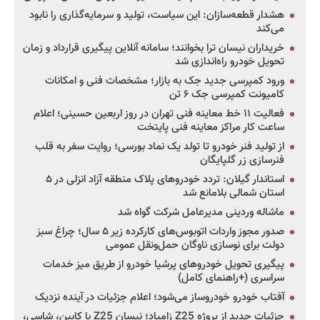
هشدار قطعه‌سازان: این سیاست، تولید و سرمایه‌گذاری را نابود
می‌کند
خریداران نیسان ترا بخوانند؛ سامانه آنلاین پیگیری قرارداد و زمان
تحویل خودرو راه‌اندازی شد
ورود کمپرسی جدید جک به بازار؛ مشخصات فنی و امکانات
کامیونت کمپرسی جک ۶ تن
فعالیت ۱۱ خط معاینه فنی تهران در روز اربعین حسینی؛ اعلام
ساعت کار مراکز معاینه فنی پایتخت
از تولید فنر خودرو تا تولد یک نماد بورسی؛ روایت سفر به قلب
فنرسازی زر گلپایگان
استاندار گیلان: تردد خودروهای پلاک منطقه آزاد انزلی در ۵
استان شمالی بلامانع شد
ماشاله وردینی مدیرعامل شرکت گواه شد
صدور مجوز واردات اتوبوس‌های کارکرده زیر ۵ سال؛ چراغ سبز
دولت برای نوسازی ناوگان حمل‌ونقل عمومی
پیگیری تحویل خودروهای پرشیا خودرو از طریق میز خدمات
سراسری (+راهنمای کامل)
آفتاب خودرو خودروساز می‌شود؛ اعلام جزئیات در آینده نزدیک
جزئیات جدید از پروژه Z25 زامیاد؛ نیسان Z25 با کابین، شاسی،