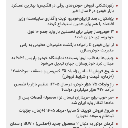
رکوردشکنی فروش خودروهای برقی در انگلیس؛ بهترین عملکرد
بازار خودرو در ۶ سال اخیر
پزشکیان: بعد از ایران‌خودرو، نوبت واگذاری سایپاست؛ وزیر
اقتصاد را هم برای همین استیضاح کردند
۳ خودروساز چینی برای نخستین بار وارد جمع ۱۰ غول
خودروسازی جهان شدند
از ایران‌خودرو تا زامیاد؛ بازگشت علیمردان عظیمی به راس
مدیریت خودروسازی
چینی‌ها به قلب اروپا رسیدند؛ نمایشگاه خودرو پاریس ۲۰۲۶ به
میدان نبرد خودروسازان جهان تبدیل می‌شود
شروع فروش اقساطی زامیاد EX کمپرسی و مسقف -مرداد۱۴۰۵
(+زمان، قیمت و شرایط فروش)
راز واردات ۷۵ هزار خودرو در سال ۱۴۰۵؛ تنظیم بازار یا تضمین
درآمد ۴۲۰ هزار میلیاردی دولت؟
خبر خوب برای خریداران نیسان ترا؛ محموله قطعات پس از
ماه‌ها انتظار وارد ایران شد
شروع فروش کوییک S سایپا -مرداد ۱۴۰۵ (+زمان، جزئیات
ثبت‌نام و موعد تحویل)
کرمان موتور به دنبال ۲ محصول جدید (+عکس) / SUV و سدان