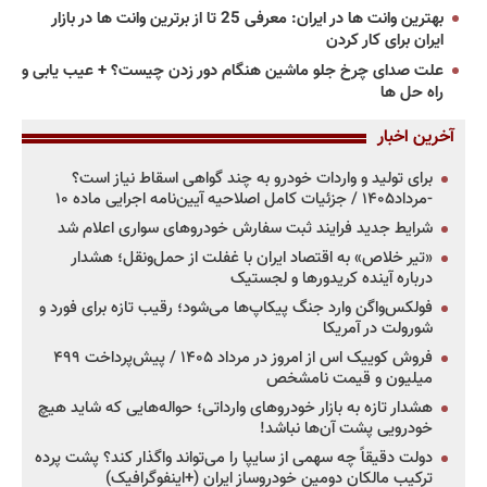
بهترین وانت ها در ایران: معرفی 25 تا از برترین وانت ها در بازار
ایران برای کار کردن
علت صدای چرخ جلو ماشین هنگام دور زدن چیست؟ + عیب یابی و
راه حل ها
آخرین اخبار
برای تولید و واردات خودرو به چند گواهی اسقاط نیاز است؟
-مرداد۱۴۰۵ / جزئیات کامل اصلاحیه آیین‌نامه اجرایی ماده ۱۰
شرایط جدید فرایند ثبت سفارش خودروهای سواری اعلام شد
«تیر خلاص» به اقتصاد ایران با غفلت از حمل‌ونقل؛ هشدار
درباره آینده کریدورها و لجستیک
فولکس‌واگن وارد جنگ پیکاپ‌ها می‌شود؛ رقیب تازه برای فورد و
شورولت در آمریکا
فروش کوییک اس از امروز در مرداد ۱۴۰۵ / پیش‌پرداخت ۴۹۹
میلیون و قیمت نامشخص
هشدار تازه به بازار خودروهای وارداتی؛ حواله‌هایی که شاید هیچ
خودرویی پشت آن‌ها نباشد!
دولت دقیقاً چه سهمی از سایپا را می‌تواند واگذار کند؟ پشت پرده
ترکیب مالکان دومین خودروساز ایران (+اینفوگرافیک)