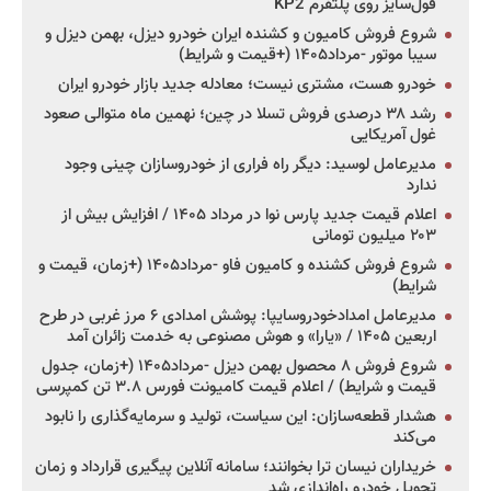
فول‌سایز روی پلتفرم KP2
شروع فروش کامیون و کشنده ایران خودرو دیزل، بهمن دیزل و
سیبا موتور -مرداد۱۴۰۵ (+قیمت و شرایط)
خودرو هست، مشتری نیست؛ معادله جدید بازار خودرو ایران
رشد ۳۸ درصدی فروش تسلا در چین؛ نهمین ماه متوالی صعود
غول آمریکایی
مدیرعامل لوسید: دیگر راه فراری از خودروسازان چینی وجود
ندارد
اعلام قیمت جدید پارس نوا در مرداد ۱۴۰۵ / افزایش بیش از
۲۰۳ میلیون تومانی
شروع فروش کشنده و کامیون فاو -مرداد۱۴۰۵ (+زمان، قیمت و
شرایط)
مدیرعامل امدادخودروسایپا: پوشش امدادی ۶ مرز غربی در طرح
اربعین ۱۴۰۵ / «یارا» و هوش مصنوعی به خدمت زائران آمد
شروع فروش ۸ محصول بهمن دیزل -مرداد۱۴۰۵ (+زمان، جدول
قیمت و شرایط) / اعلام قیمت کامیونت فورس ۳.۸ تن کمپرسی
هشدار قطعه‌سازان: این سیاست، تولید و سرمایه‌گذاری را نابود
می‌کند
خریداران نیسان ترا بخوانند؛ سامانه آنلاین پیگیری قرارداد و زمان
تحویل خودرو راه‌اندازی شد