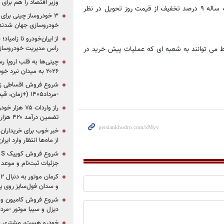
وزیر اقتصاد را هم برا
سررسید شش ماهه ۴ درصد و برای سکه های تحویلی در سررسید یک ساله ۹ درصد تخفیف از قیمت روز تحویل در نظر
خودروسازی جهان شدند
از ایران‌خودرو تا زامیا
 می توانند به شعبه ای که عملیات پیش خرید در
راس مدیریت خودروساز
چینی‌ها به قلب اروپا ر
۲۰۲۶ به میدان نبرد خودروسازان جهان تبدیل می‌شود
-مرداد۱۴۰۵ (+زمان، قیمت و شرایط فروش)
تضمین درآمد ۴۲۰ هزار میلیاردی دولت؟
خبر خوب برای خریداران
از ماه‌ها انتظار وارد ایر
جزئیات ثبت‌نام و موعد
و سدان فول‌سایز روی پلتف
شروع فروش کامیون و ک
دیزل و سیبا موتور -مرداد۱۴۰۵ (+قیمت و شرای
خودرو هست، مشتری نیس