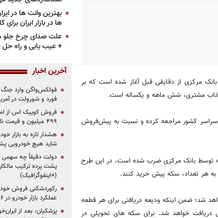
ها در بازار ایران برای ک
علت صدای چرخ جلو م
+ عیب یابی و راه حل 
آخرین اخبار
نک مرکزی از دقایقی قبل آغاز شده است که بر
فولکس‌واگن وارد جنگ پی
تخاب مشتری، شش ماهه و یکساله است.
فورد و شورولت در آمریک
 ۱۳۱ شعبه بانک ملی ایران در سراسر کشور مراجعه کرده و نسبت به پیش‌فروش
۴۹۹ میلیون و قیمت نامشخص
هشدار تازه به بازار خود
شاید هیچ خودرویی پشت
دولت دقیقاً چه سهمی از 
که توسط بانک مرکزی ضرب شده است، در این طرح
پشت پرده ترکیب مالکان
(+اینفوگرافیک)
رکوردشکنی فروش خودرو
عملکرد بازار خودرو در ۶ سال اخیر
د شد؛ ضمن اینکه ودیعه دریافتی برای هر قطعه
پزشکیان: بعد از ایران‌
حویل دریافت خواهد شد. برای سکه های تحویلی در