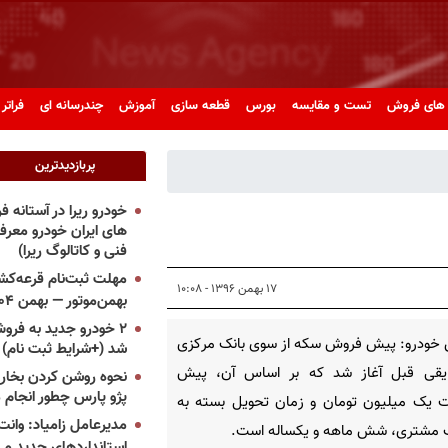
های فروش
تست و مقایسه
بورس
قطعه سازی
آموزش
چندرسانه ای
فراتر 
پربازدیدترین
خودرو ریرا در آستانه 
های ایران خودرو معر
فنی و کاتالوگ ریرا)
مهلت ثبت‌نام قرعه‌کشی
۱۷ بهمن ۱۳۹۶ - ۱۰:۰۸
بهمن‌موتور — بهمن ۱۴۰۴
۲ خودرو جدید به فروش
 خودرو: پیش فروش سکه از سوی بانک مرکزی
شد (+شرایط ثبت نام)
ایقی قبل آغاز شد که بر اساس آن، پیش
نحوه روشن کردن بخاری
پژو پارس چطور انجام 
ت یک میلیون تومان و زمان تحویل بسته به
مدیرعامل زامیاد: وانت 
ب مشتری، شش ماهه و یکساله است.
استانداردهای جدید می