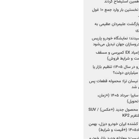
ی همین استیضاح کردند
۳ خودروساز چینی برای نخستین بار وارد جمع ۱۰ غول
د؛ بازگشت علیمردان عظیمی به
ی
سیدند؛ نمایشگاه خودرو پاریس
شروع فروش اقساطی زامیاد EX کمپرسی و مسقف
راز واردات ۷۵ هزار خودرو در سال ۱۴۰۵؛ تنظیم بازار یا
 نیسان ترا؛ محموله قطعات پس
ان شد
شروع فروش کوییک S سایپا -مرداد ۱۴۰۵ (+زمان،
 تحویل)
کرمان موتور به دنبال ۲ محصول جدید (+عکس) / SUV
رم KP2
شنده ایران خودرو دیزل، بهمن
ط)
ت؛ معادله جدید بازار خودرو