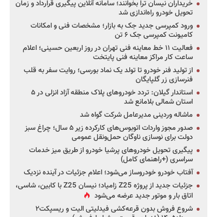
خریداران نیسان ترا بخوانند؛ سامانه آنلاین پیگیری قرارداد و زمان
تحویل خودرو راه‌اندازی شد
ورود کمپرسی جدید جک به بازار؛ مشخصات فنی و امکانات
کامیونت کمپرسی جک ۶ تن
فعالیت ۱۱ خط معاینه فنی تهران در روز اربعین حسینی؛ اعلام
ساعت کار مراکز معاینه فنی پایتخت
از تولید فنر خودرو تا تولد یک نماد بورسی؛ روایت سفر به قلب
فنرسازی زر گلپایگان
استاندار گیلان: تردد خودروهای پلاک منطقه آزاد انزلی در ۵
استان شمالی بلامانع شد
ماشاله وردینی مدیرعامل شرکت گواه شد
صدور مجوز واردات اتوبوس‌های کارکرده زیر ۵ سال؛ چراغ سبز
دولت برای نوسازی ناوگان حمل‌ونقل عمومی
پیگیری تحویل خودروهای پرشیا خودرو از طریق میز خدمات
سراسری (+راهنمای کامل)
آفتاب خودرو خودروساز می‌شود؛ اعلام جزئیات در آینده نزدیک
جزئیات جدید از پروژه Z25 زامیاد؛ نیسان Z25 با کابین، شاسی،
اتاق بار و موتور جدید عرضه می‌شود
شروع فروش بدون قرعه‌کشی فیدلیتی الیت و ریسپکت۲