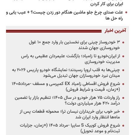
ایران برای کار کردن
علت صدای چرخ جلو ماشین هنگام دور زدن چیست؟ + عیب یابی و
راه حل ها
آخرین اخبار
۳ خودروساز چینی برای نخستین بار وارد جمع ۱۰ غول
خودروسازی جهان شدند
از ایران‌خودرو تا زامیاد؛ بازگشت علیمردان عظیمی به راس
مدیریت خودروسازی
چینی‌ها به قلب اروپا رسیدند؛ نمایشگاه خودرو پاریس ۲۰۲۶ به
میدان نبرد خودروسازان جهان تبدیل می‌شود
شروع فروش اقساطی زامیاد EX کمپرسی و مسقف -مرداد۱۴۰۵
(+زمان، قیمت و شرایط فروش)
راز واردات ۷۵ هزار خودرو در سال ۱۴۰۵؛ تنظیم بازار یا تضمین
درآمد ۴۲۰ هزار میلیاردی دولت؟
خبر خوب برای خریداران نیسان ترا؛ محموله قطعات پس از
ماه‌ها انتظار وارد ایران شد
شروع فروش کوییک S سایپا -مرداد ۱۴۰۵ (+زمان، جزئیات
ثبت‌نام و موعد تحویل)