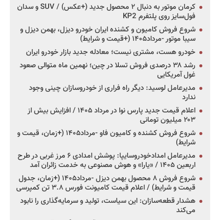
کرمان موتور به دنبال ۲ محصول جدید (+عکس) / SUV و سدان
فول‌سایز روی پلتفرم KP2
شروع فروش کامیون و کشنده ایران خودرو دیزل، بهمن دیزل و
سیبا موتور -مرداد۱۴۰۵ (+قیمت و شرایط)
خودرو هست، مشتری نیست؛ معادله جدید بازار خودرو ایران
رشد ۳۸ درصدی فروش تسلا در چین؛ نهمین ماه متوالی صعود
غول آمریکایی
مدیرعامل لوسید: دیگر راه فراری از خودروسازان چینی وجود
ندارد
اعلام قیمت جدید پارس نوا در مرداد ۱۴۰۵ / افزایش بیش از
۲۰۳ میلیون تومانی
شروع فروش کشنده و کامیون فاو -مرداد۱۴۰۵ (+زمان، قیمت و
شرایط)
مدیرعامل امدادخودروسایپا: پوشش امدادی ۶ مرز غربی در طرح
اربعین ۱۴۰۵ / «یارا» و هوش مصنوعی به خدمت زائران آمد
شروع فروش ۸ محصول بهمن دیزل -مرداد۱۴۰۵ (+زمان، جدول
قیمت و شرایط) / اعلام قیمت کامیونت فورس ۳.۸ تن کمپرسی
هشدار قطعه‌سازان: این سیاست، تولید و سرمایه‌گذاری را نابود
می‌کند