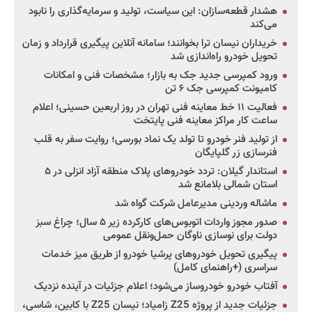
هشدار قطعه‌سازان: این سیاست، تولید و سرمایه‌گذاری را نابود
می‌کند
خریداران نیسان ترا بخوانند؛ سامانه آنلاین پیگیری قرارداد و زمان
تحویل خودرو راه‌اندازی شد
ورود کمپرسی جدید جک به بازار؛ مشخصات فنی و امکانات
کامیونت کمپرسی جک ۶ تن
فعالیت ۱۱ خط معاینه فنی تهران در روز اربعین حسینی؛ اعلام
ساعت کار مراکز معاینه فنی پایتخت
از تولید فنر خودرو تا تولد یک نماد بورسی؛ روایت سفر به قلب
فنرسازی زر گلپایگان
استاندار گیلان: تردد خودروهای پلاک منطقه آزاد انزلی در ۵
استان شمالی بلامانع شد
ماشاله وردینی مدیرعامل شرکت گواه شد
صدور مجوز واردات اتوبوس‌های کارکرده زیر ۵ سال؛ چراغ سبز
دولت برای نوسازی ناوگان حمل‌ونقل عمومی
پیگیری تحویل خودروهای پرشیا خودرو از طریق میز خدمات
سراسری (+راهنمای کامل)
آفتاب خودرو خودروساز می‌شود؛ اعلام جزئیات در آینده نزدیک
جزئیات جدید از پروژه Z25 زامیاد؛ نیسان Z25 با کابین، شاسی،