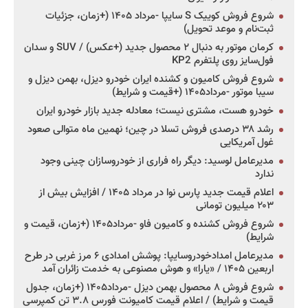
شروع فروش کوییک S سایپا -مرداد ۱۴۰۵ (+زمان، جزئیات
ثبت‌نام و موعد تحویل)
کرمان موتور به دنبال ۲ محصول جدید (+عکس) / SUV و سدان
فول‌سایز روی پلتفرم KP2
شروع فروش کامیون و کشنده ایران خودرو دیزل، بهمن دیزل و
سیبا موتور -مرداد۱۴۰۵ (+قیمت و شرایط)
خودرو هست، مشتری نیست؛ معادله جدید بازار خودرو ایران
رشد ۳۸ درصدی فروش تسلا در چین؛ نهمین ماه متوالی صعود
غول آمریکایی
مدیرعامل لوسید: دیگر راه فراری از خودروسازان چینی وجود
ندارد
اعلام قیمت جدید پارس نوا در مرداد ۱۴۰۵ / افزایش بیش از
۲۰۳ میلیون تومانی
شروع فروش کشنده و کامیون فاو -مرداد۱۴۰۵ (+زمان، قیمت و
شرایط)
مدیرعامل امدادخودروسایپا: پوشش امدادی ۶ مرز غربی در طرح
اربعین ۱۴۰۵ / «یارا» و هوش مصنوعی به خدمت زائران آمد
شروع فروش ۸ محصول بهمن دیزل -مرداد۱۴۰۵ (+زمان، جدول
قیمت و شرایط) / اعلام قیمت کامیونت فورس ۳.۸ تن کمپرسی