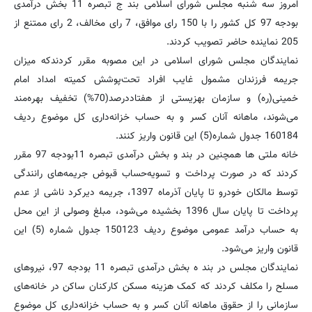
امروز سه شنبه مجلس شورای اسلامی بند ج تبصره 11 بخش درآمدی
بودجه 97 کل کشور را با 150 رای موافق، 7 رای مخالف، 2 رای ممتنع از
205 نماینده حاضر تصویب کردند.
نمایندگان مجلس شورای اسلامی در این مصوبه مقرر کردندکه میزان
جریمه فرزندان مشمول غایب افراد تحت‌پوشش کمیته امداد امام
خمینی(ره) و سازمان بهزیستی از هفتاددرصد(70%) تخفیف بهره‌مند
می‌شوند، ماهانه آنان کسر و به حساب خزانه‌داری کل موضوع ردیف
160184 جدول شماره(5) این قانون واریز کنند.
خانه ملتی ها همچنین در بند و بخش درآمدی تبصره 11بودجه 97 مقرر
کردند که در صورت پرداخت و تسویه‌حساب قبوض جریمه‌های رانندگی
توسط مالکان خودرو تا پایان آذرماه 1397، جریمه دیرکرد ناشی از عدم
پرداخت تا پایان سال 1396 بخشیده می‌شود، مبلغ وصولی از این محل
به حساب درآمد عمومی موضوع ردیف 150123 جدول شماره (5) این
قانون واریز می‌شود.
نمایندگان مجلس در بند ه بخش درآمدی تبصره 11 بودجه 97، نیروهای
مسلح را مکلف کردند که کمک هزینه مسکن کارکنان ساکن در خانه‌های
سازمانی را از حقوق ماهانه آنان کسر و به حساب خزانه‌داری کل موضوع