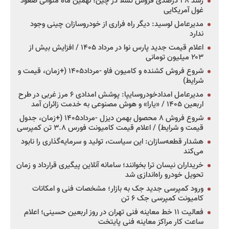
رشد ۳۸ درصدی فروش تسلا در چین؛ نهمین ماه متوالی صعود
غول آمریکایی
مدیرعامل لوسید: دیگر راه فراری از خودروسازان چینی وجود
ندارد
اعلام قیمت جدید پارس نوا در مرداد ۱۴۰۵ / افزایش بیش از
۲۰۳ میلیون تومانی
شروع فروش کشنده و کامیون فاو -مرداد۱۴۰۵ (+زمان، قیمت و
شرایط)
مدیرعامل امدادخودروسایپا: پوشش امدادی ۶ مرز غربی در طرح
اربعین ۱۴۰۵ / «یارا» و هوش مصنوعی به خدمت زائران آمد
شروع فروش ۸ محصول بهمن دیزل -مرداد۱۴۰۵ (+زمان، جدول
قیمت و شرایط) / اعلام قیمت کامیونت فورس ۳.۸ تن کمپرسی
هشدار قطعه‌سازان: این سیاست، تولید و سرمایه‌گذاری را نابود
می‌کند
خریداران نیسان ترا بخوانند؛ سامانه آنلاین پیگیری قرارداد و زمان
تحویل خودرو راه‌اندازی شد
ورود کمپرسی جدید جک به بازار؛ مشخصات فنی و امکانات
کامیونت کمپرسی جک ۶ تن
فعالیت ۱۱ خط معاینه فنی تهران در روز اربعین حسینی؛ اعلام
ساعت کار مراکز معاینه فنی پایتخت