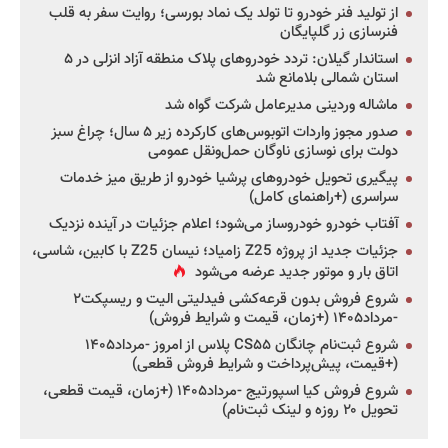
از تولید فنر خودرو تا تولد یک نماد بورسی؛ روایت سفر به قلب
فنرسازی زر گلپایگان
استاندار گیلان: تردد خودروهای پلاک منطقه آزاد انزلی در ۵
استان شمالی بلامانع شد
ماشاله وردینی مدیرعامل شرکت گواه شد
صدور مجوز واردات اتوبوس‌های کارکرده زیر ۵ سال؛ چراغ سبز
دولت برای نوسازی ناوگان حمل‌ونقل عمومی
پیگیری تحویل خودروهای پرشیا خودرو از طریق میز خدمات
سراسری (+راهنمای کامل)
آفتاب خودرو خودروساز می‌شود؛ اعلام جزئیات در آینده نزدیک
جزئیات جدید از پروژه Z25 زامیاد؛ نیسان Z25 با کابین، شاسی،
اتاق بار و موتور جدید عرضه می‌شود
شروع فروش بدون قرعه‌کشی فیدلیتی الیت و ریسپکت۲
-مرداد۱۴۰۵ (+زمان، قیمت و شرایط فروش)
شروع ثبت‌نام چانگان CS۵۵ پلاس از امروز -مرداد۱۴۰۵
(+قیمت، پیش‌پرداخت و شرایط فروش قطعی)
شروع فروش کیا اسپورتیج -مرداد۱۴۰۵ (+زمان، قیمت قطعی،
تحویل ۲۰ روزه و لینک ثبت‌نام)