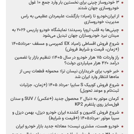
۳ خودروساز چینی برای نخستین بار وارد جمع ۱۰ غول
خودروسازی جهان شدند
از ایران‌خودرو تا زامیاد؛ بازگشت علیمردان عظیمی به راس
مدیریت خودروسازی
چینی‌ها به قلب اروپا رسیدند؛ نمایشگاه خودرو پاریس ۲۰۲۶ به
میدان نبرد خودروسازان جهان تبدیل می‌شود
شروع فروش اقساطی زامیاد EX کمپرسی و مسقف -مرداد۱۴۰۵
(+زمان، قیمت و شرایط فروش)
راز واردات ۷۵ هزار خودرو در سال ۱۴۰۵؛ تنظیم بازار یا تضمین
درآمد ۴۲۰ هزار میلیاردی دولت؟
خبر خوب برای خریداران نیسان ترا؛ محموله قطعات پس از
ماه‌ها انتظار وارد ایران شد
شروع فروش کوییک S سایپا -مرداد ۱۴۰۵ (+زمان، جزئیات
ثبت‌نام و موعد تحویل)
کرمان موتور به دنبال ۲ محصول جدید (+عکس) / SUV و سدان
فول‌سایز روی پلتفرم KP2
شروع فروش کامیون و کشنده ایران خودرو دیزل، بهمن دیزل و
سیبا موتور -مرداد۱۴۰۵ (+قیمت و شرایط)
خودرو هست، مشتری نیست؛ معادله جدید بازار خودرو ایران