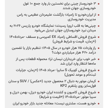
۳ خودروساز چینی برای نخستین بار وارد جمع ۱۰ غول
خودروسازی جهان شدند
از ایران‌خودرو تا زامیاد؛ بازگشت علیمردان عظیمی به راس
مدیریت خودروسازی
چینی‌ها به قلب اروپا رسیدند؛ نمایشگاه خودرو پاریس ۲۰۲۶ به
میدان نبرد خودروسازان جهان تبدیل می‌شود
شروع فروش اقساطی زامیاد EX کمپرسی و مسقف -مرداد۱۴۰۵
(+زمان، قیمت و شرایط فروش)
راز واردات ۷۵ هزار خودرو در سال ۱۴۰۵؛ تنظیم بازار یا تضمین
درآمد ۴۲۰ هزار میلیاردی دولت؟
خبر خوب برای خریداران نیسان ترا؛ محموله قطعات پس از
ماه‌ها انتظار وارد ایران شد
شروع فروش کوییک S سایپا -مرداد ۱۴۰۵ (+زمان، جزئیات
ثبت‌نام و موعد تحویل)
کرمان موتور به دنبال ۲ محصول جدید (+عکس) / SUV و سدان
فول‌سایز روی پلتفرم KP2
شروع فروش کامیون و کشنده ایران خودرو دیزل، بهمن دیزل و
سیبا موتور -مرداد۱۴۰۵ (+قیمت و شرایط)
خودرو هست، مشتری نیست؛ معادله جدید بازار خودرو ایران