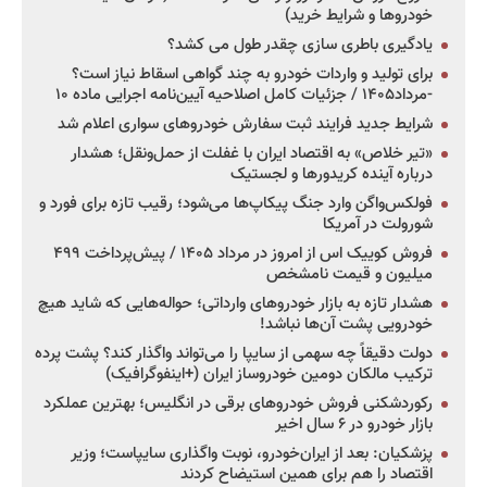
خودروها و شرایط خرید)
یادگیری باطری سازی چقدر طول می کشد؟
برای تولید و واردات خودرو به چند گواهی اسقاط نیاز است؟
-مرداد۱۴۰۵ / جزئیات کامل اصلاحیه آیین‌نامه اجرایی ماده ۱۰
شرایط جدید فرایند ثبت سفارش خودروهای سواری اعلام شد
«تیر خلاص» به اقتصاد ایران با غفلت از حمل‌ونقل؛ هشدار
درباره آینده کریدورها و لجستیک
فولکس‌واگن وارد جنگ پیکاپ‌ها می‌شود؛ رقیب تازه برای فورد و
شورولت در آمریکا
فروش کوییک اس از امروز در مرداد ۱۴۰۵ / پیش‌پرداخت ۴۹۹
میلیون و قیمت نامشخص
هشدار تازه به بازار خودروهای وارداتی؛ حواله‌هایی که شاید هیچ
خودرویی پشت آن‌ها نباشد!
دولت دقیقاً چه سهمی از سایپا را می‌تواند واگذار کند؟ پشت پرده
ترکیب مالکان دومین خودروساز ایران (+اینفوگرافیک)
رکوردشکنی فروش خودروهای برقی در انگلیس؛ بهترین عملکرد
بازار خودرو در ۶ سال اخیر
پزشکیان: بعد از ایران‌خودرو، نوبت واگذاری سایپاست؛ وزیر
اقتصاد را هم برای همین استیضاح کردند