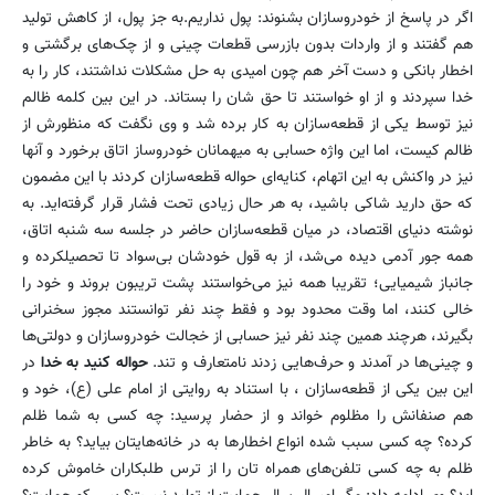
اگر در پاسخ از خودروسازان بشنوند: پول نداریم.به جز پول، از کاهش تولید
هم گفتند و از واردات بدون بازرسی قطعات چینی و از چک‌های برگشتی و
اخطار بانکی و دست آخر هم چون امیدی به حل مشکلات نداشتند، کار را به
خدا سپردند و از او خواستند تا حق شان را بستاند. در این بین کلمه ظالم
نیز توسط یکی از قطعه‌سازان به کار برده شد و وی نگفت که منظورش از
ظالم کیست، اما این واژه حسابی به میهمانان خودروساز اتاق برخورد و آنها
نیز در واکنش به این اتهام، کنایه‌ای حواله قطعه‌سازان کردند با این مضمون
که حق دارید شاکی باشید، به هر حال زیادی تحت فشار قرار گرفته‌اید. به
نوشته دنیای اقتصاد، در میان قطعه‌سازان حاضر در جلسه سه شنبه اتاق،
همه جور آدمی دیده می‌شد، از به قول خودشان بی‌سواد تا تحصیلکرده و
جانباز شیمیایی؛ تقریبا همه نیز می‌خواستند پشت تریبون بروند و خود را
خالی کنند، اما وقت محدود بود و فقط چند نفر توانستند مجوز سخنرانی
بگیرند، هرچند همین چند نفر نیز حسابی از خجالت خودروسازان و دولتی‌ها
و چینی‌ها در آمدند و حرف‌هایی زدند نامتعارف و تند.
حواله کنید به خدا
در
این بین یکی از قطعه‌سازان ، با استناد به روایتی از امام علی (ع)، خود و
هم صنفانش را مظلوم خواند و از حضار پرسید: چه کسی به شما ظلم
کرده؟ چه کسی سبب شده انواع اخطارها به در خانه‌هایتان بیاید؟ به خاطر
ظلم به چه کسی تلفن‌های همراه تان را از ترس طلبکاران خاموش کرده