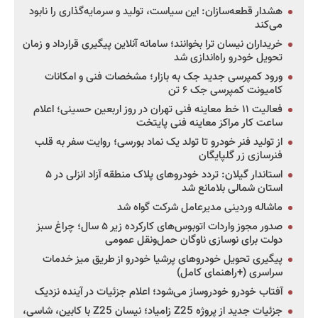
هشدار قطعه‌سازان: این سیاست، تولید و سرمایه‌گذاری را نابود
می‌کند
خریداران نیسان ترا بخوانند؛ سامانه آنلاین پیگیری قرارداد و زمان
تحویل خودرو راه‌اندازی شد
ورود کمپرسی جدید جک به بازار؛ مشخصات فنی و امکانات
کامیونت کمپرسی جک ۶ تن
فعالیت ۱۱ خط معاینه فنی تهران در روز اربعین حسینی؛ اعلام
ساعت کار مراکز معاینه فنی پایتخت
از تولید فنر خودرو تا تولد یک نماد بورسی؛ روایت سفر به قلب
فنرسازی زر گلپایگان
استاندار گیلان: تردد خودروهای پلاک منطقه آزاد انزلی در ۵
استان شمالی بلامانع شد
ماشاله وردینی مدیرعامل شرکت گواه شد
صدور مجوز واردات اتوبوس‌های کارکرده زیر ۵ سال؛ چراغ سبز
دولت برای نوسازی ناوگان حمل‌ونقل عمومی
پیگیری تحویل خودروهای پرشیا خودرو از طریق میز خدمات
سراسری (+راهنمای کامل)
آفتاب خودرو خودروساز می‌شود؛ اعلام جزئیات در آینده نزدیک
جزئیات جدید از پروژه Z25 زامیاد؛ نیسان Z25 با کابین، شاسی،