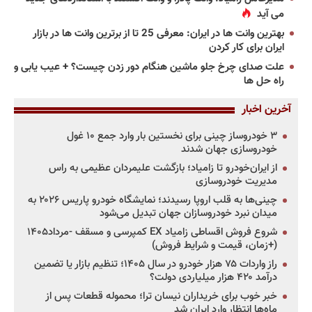
می آید
بهترین وانت ها در ایران: معرفی 25 تا از برترین وانت ها در بازار
ایران برای کار کردن
علت صدای چرخ جلو ماشین هنگام دور زدن چیست؟ + عیب یابی و
راه حل ها
آخرین اخبار
۳ خودروساز چینی برای نخستین بار وارد جمع ۱۰ غول
خودروسازی جهان شدند
از ایران‌خودرو تا زامیاد؛ بازگشت علیمردان عظیمی به راس
مدیریت خودروسازی
چینی‌ها به قلب اروپا رسیدند؛ نمایشگاه خودرو پاریس ۲۰۲۶ به
میدان نبرد خودروسازان جهان تبدیل می‌شود
شروع فروش اقساطی زامیاد EX کمپرسی و مسقف -مرداد۱۴۰۵
(+زمان، قیمت و شرایط فروش)
راز واردات ۷۵ هزار خودرو در سال ۱۴۰۵؛ تنظیم بازار یا تضمین
درآمد ۴۲۰ هزار میلیاردی دولت؟
خبر خوب برای خریداران نیسان ترا؛ محموله قطعات پس از
ماه‌ها انتظار وارد ایران شد