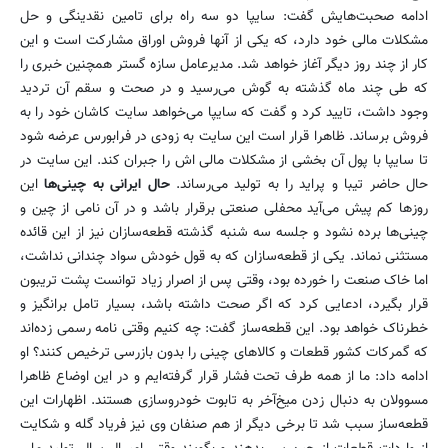
ادامه صحبت‌هایش گفت: سایپا دو سه راه برای تامین نقدینگی و حل
مشکلات مالی خود دارد، که یکی از آنها فروش اوراق مشارکت است و این
کار از چند روز دیگر آغاز خواهد شد. مدیرعامل ‌سازه گستر همچنین خبری را
که طی چند ماه گذشته به گوش می‌رسید و در صحت و سقم آن تردید
وجود داشت، تایید کرد و گفت که سایپا می‌خواهد سایت کاشان خود را به
فروش برساند. ظاهرا قرار است این سایت به زودی در فرابورس عرضه شود
تا سایپا با پول آن بخشی از مشکلات مالی اش را جبران کند. این سایت در
حال حاضر تیبا و پراید را به تولید می‌رساند.
حال ایرانی به چینی‌ها
این
روزها کم پیش می‌آید محفلی صنعتی برقرار باشد و در آن نامی از چین و
چینی‌ها برده نشود و جلسه سه شنبه گذشته قطعه‌سازان نیز از این قائده
مستثنی نماند. یکی از قطعه‌سازان که به قول خودش سواد چندانی نداشت،
اما خاک صنعت را خورده بود، وقتی پس از اصرار زیاد توانست پشت تریبون
قرار بگیرد، ادعایی كرد که اگر صحت داشته باشد، بسیار تامل برانگیز و
خطرناک خواهد بود. این قطعه‌ساز گفت: چه کنیم وقتی نامه رسمی زده‌اند
که گمرکات کشور قطعات و کالاهای چینی را بدون بازرسی ترخیص کنند؟ او
ادامه داد: ما از همه طرف تحت فشار قرار گرفته‌ایم و در این اوضاع ظاهرا
مسوولان به دنبال زدن میخ‌آخر به تابوت خودروسازی هستند. اظهارات این
قطعه‌ساز سبب شد تا برخی دیگر از هم صنفان وی نیز فریاد گله و شکایت