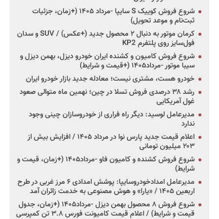
شروع فروش کوییک S سایپا -مرداد ۱۴۰۵ (+زمان، جزئیات
ثبت‌نام و موعد تحویل)
کرمان موتور به دنبال ۲ محصول جدید (+عکس) / SUV و سدان
فول‌سایز روی پلتفرم KP2
شروع فروش کامیون و کشنده ایران خودرو دیزل، بهمن دیزل و
سیبا موتور -مرداد۱۴۰۵ (+قیمت و شرایط)
خودرو هست، مشتری نیست؛ معادله جدید بازار خودرو ایران
رشد ۳۸ درصدی فروش تسلا در چین؛ نهمین ماه متوالی صعود
غول آمریکایی
مدیرعامل لوسید: دیگر راه فراری از خودروسازان چینی وجود
ندارد
اعلام قیمت جدید پارس نوا در مرداد ۱۴۰۵ / افزایش بیش از
۲۰۳ میلیون تومانی
شروع فروش کشنده و کامیون فاو -مرداد۱۴۰۵ (+زمان، قیمت و
شرایط)
مدیرعامل امدادخودروسایپا: پوشش امدادی ۶ مرز غربی در طرح
اربعین ۱۴۰۵ / «یارا» و هوش مصنوعی به خدمت زائران آمد
شروع فروش ۸ محصول بهمن دیزل -مرداد۱۴۰۵ (+زمان، جدول
قیمت و شرایط) / اعلام قیمت کامیونت فورس ۳.۸ تن کمپرسی