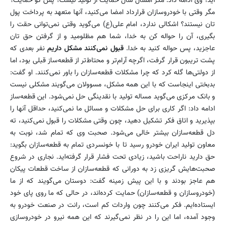
اید؟ وی ادامه داد: مگر امسال سال حمایت از تولید نیست؟ پس کو حمایت؟
مگر وقتی با خودروسازان قرارداد امضا می‌کنید، آنها متعهد به پرداخت پول
تان نیستند؟ اشکالی ندارد، امام علی(ع) می‌گوید وقتی نمی‌توانی حقت را
بگیری، آن را حواله کن به خدا، شما هم مظلومید و از گرفتن حق تان
عاجزید، پس حواله کنید به خدا.
قبول نمی‌کنند مشکل داریم
نفر بعدی که
پشت تریبون قرار گرفت، اگرچه آرام‌تر و محتاط‌تر از قطعه‌ساز قبلی بود، اما
از دولتی‌ها گله کرد که چرا مشکلات قطعه‌سازان را باور نمی‌کنند. او گفت:
بدبختی اینجاست که با این همه مشکل، مسوولان می‌گویند مشکلی نیست
و بانک مرکزی می‌گوید مساله تولید با نقدینگی حل نمی‌شود. این قطعه‌ساز
ادامه داد: اگر کاری برای حل مشکلات و مسائل ما نمی‌کنید، حداقل آنها را
بپذیرید و اتاق فکر تشکیل دهید، چون وقتی مشکلات را قبول نمی‌کنید، ته
دل قطعه‌سازان بیشتر خالی می‌شود. صحبت وی که تمام شد، نوبت به
معاون تولید ایران خودرو رسید تا با خونسردی تمام به قطعه‌سازان بگوید:
حق دارید ناراحت باشید، زیادی تحت فشار قرار گرفته‌اید. نجاری در شروع
صحبت‌هایش گریزی زد به دورانی که قطعه‌سازان از ساخت قطعات پیکان
هم عاجز بودند و با این پیش زمینه گفت: دوستان می‌گویند که از ما
(خودروسازان و قطعه‌سازان) حمایت کرده‌اند، در حالی که ما روی پای خود
ایستاده‌ایم. فکر می‌کنند چون واردات کم است، رانت در صنعت خودرو به
وجود آمده، اما این را در نظر نمی‌گیرند که این همه نیرو در خودروسازی