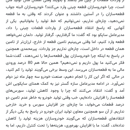
از واردات قطعات از چین سر بدهند و بگویند وقتی امسال سال تولید ملی
است، چرا خودروسازان قطعه چینی وارد می‌کنند؟ خودروسازان البته جواب
قطعه‌سازان را در آستین داشتند و عنوان کردند که وقتی به ما قطعه
نمی‌دهید، چاره‌ای نداریم، نمی‌توانیم که خط تولید را بخوابانیم. یکی از
آنهایی که پاسخ انتقاد قطعه‌سازان از واردات قطعات چینی را داد،
مدیرعامل ساپکو بود که گفت: ما گرفتاریم، گرفتار تولید. دلمان نمی‌خواهد
قطعه وارد کنیم، اما وقتی می‌بینیم تامین قطعه از خارج، ارزان‌تر از تامین
همان قطعه در داخل است، چاره‌ای نداریم جز واردات. پیرمحمدی همچنین
در پاسخ به اینکه چرا خودروسازان پول قطعه‌سازها را نمی‌دهند، گفت:شما
فکر می‌کنید ما پول داریم و نمی‌دهیم؟ همین حالا هم 80 درصد ورودی
مالی ما به قطعه‌سازان می‌رسد. این وسط برخی می‌گویند تولید را کم کنید،
در حالی که اگر این کار را انجام دهیم، صنعت خودرو سه چهار ماه نیز دوام
نمی‌آورد. در ادامه مدیرعامل‌ سازه گستر نیز به کمک همتای ساپکویی اش
آمد و گفت: انتقاد می‌کنند که چرا با وجود کاهش تولید، سورس‌های
قطعه‌ساز را افزایش داده‌ایم، خب وقتی تولید خودرو به خاطر عدم تامین دو
درصد قطعات می‌خوابد، ما چاره‌ای جز افزایش سورس و خرید خارجی
نداریم. از آن سو همچنین معاون تولید ایران خودرو در پاسخ به یکی دیگر از
انتقادهای قطعه‌سازان که می‌گویند خودروسازان هزینه تولید را کاهش
نداده‌اند، گفت: ما با افزایش بهره‌وری، هزینه‌ها را تحت کنترل داریم، اما به