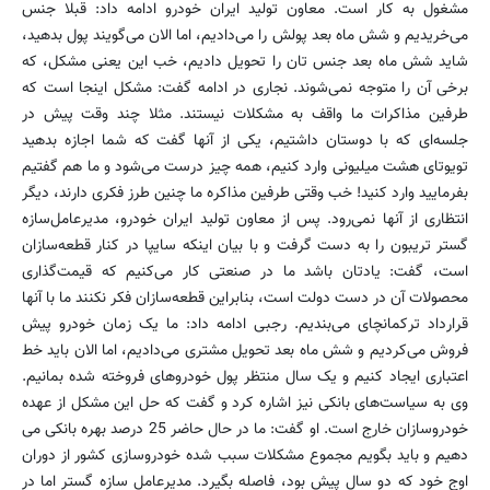
مشغول به کار است. معاون تولید ایران خودرو ادامه داد: قبلا جنس
می‌خریدیم و شش ماه بعد پولش را می‌دادیم، اما الان می‌گویند پول بدهید،
شاید شش ماه بعد جنس تان را تحویل دادیم، خب این یعنی مشکل، که
برخی آن را متوجه نمی‌شوند. نجاری در ادامه گفت: مشکل اینجا است که
طرفین مذاکرات ما واقف به مشکلات نیستند. مثلا چند وقت پیش در
جلسه‌ای که با دوستان داشتیم، یکی از آنها گفت که شما اجازه بدهید
تویوتای هشت میلیونی وارد کنیم، همه چیز درست می‌شود و ما هم گفتیم
بفرمایید وارد کنید! خب وقتی طرفین مذاکره ما چنین طرز فکری دارند، دیگر
انتظاری از آنها نمی‌رود. پس از معاون تولید ایران خودرو، مدیرعامل‌سازه
گستر تریبون را به دست گرفت و با بیان اینکه سایپا در کنار قطعه‌سازان
است، گفت: یادتان باشد ما در صنعتی کار می‌کنیم که قیمت‌گذاری
محصولات آن در دست دولت است، بنابراین قطعه‌سازان فکر نکنند ما با آنها
قرارداد ترکمانچای می‌بندیم. رجبی ادامه داد: ما یک زمان خودرو پیش
فروش می‌کردیم و شش ماه بعد تحویل مشتری می‌دادیم، اما الان باید خط
اعتباری ایجاد کنیم و یک سال منتظر پول خودروهای فروخته شده بمانیم.
وی به سیاست‌های بانکی نیز اشاره کرد و گفت که حل این مشکل از عهده
خودروسازان خارج است. او گفت: ما در حال حاضر 25 درصد بهره بانکی می
دهیم و باید بگویم مجموع مشکلات سبب شده خودروسازی کشور از دوران
اوج خود که دو سال پیش بود، فاصله بگیرد. مدیرعامل ‌سازه گستر اما در