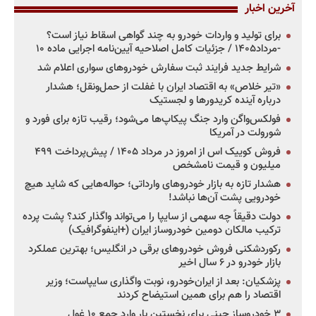
آخرین اخبار
برای تولید و واردات خودرو به چند گواهی اسقاط نیاز است؟
-مرداد۱۴۰۵ / جزئیات کامل اصلاحیه آیین‌نامه اجرایی ماده ۱۰
شرایط جدید فرایند ثبت سفارش خودروهای سواری اعلام شد
«تیر خلاص» به اقتصاد ایران با غفلت از حمل‌ونقل؛ هشدار
درباره آینده کریدورها و لجستیک
فولکس‌واگن وارد جنگ پیکاپ‌ها می‌شود؛ رقیب تازه برای فورد و
شورولت در آمریکا
فروش کوییک اس از امروز در مرداد ۱۴۰۵ / پیش‌پرداخت ۴۹۹
میلیون و قیمت نامشخص
هشدار تازه به بازار خودروهای وارداتی؛ حواله‌هایی که شاید هیچ
خودرویی پشت آن‌ها نباشد!
دولت دقیقاً چه سهمی از سایپا را می‌تواند واگذار کند؟ پشت پرده
ترکیب مالکان دومین خودروساز ایران (+اینفوگرافیک)
رکوردشکنی فروش خودروهای برقی در انگلیس؛ بهترین عملکرد
بازار خودرو در ۶ سال اخیر
پزشکیان: بعد از ایران‌خودرو، نوبت واگذاری سایپاست؛ وزیر
اقتصاد را هم برای همین استیضاح کردند
۳ خودروساز چینی برای نخستین بار وارد جمع ۱۰ غول