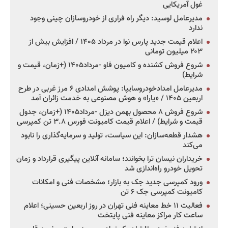
غول آمریکایی
مدیرعامل لوسید: دیگر راه فراری از خودروسازان چینی وجود
ندارد
اعلام قیمت جدید پارس نوا در مرداد ۱۴۰۵ / افزایش بیش از
۲۰۳ میلیون تومانی
شروع فروش کشنده و کامیون فاو -مرداد۱۴۰۵ (+زمان، قیمت و
شرایط)
مدیرعامل امدادخودروسایپا: پوشش امدادی ۶ مرز غربی در طرح
اربعین ۱۴۰۵ / «یارا» و هوش مصنوعی به خدمت زائران آمد
شروع فروش ۸ محصول بهمن دیزل -مرداد۱۴۰۵ (+زمان، جدول
قیمت و شرایط) / اعلام قیمت کامیونت فورس ۳.۸ تن کمپرسی
هشدار قطعه‌سازان: این سیاست، تولید و سرمایه‌گذاری را نابود
می‌کند
خریداران نیسان ترا بخوانند؛ سامانه آنلاین پیگیری قرارداد و زمان
تحویل خودرو راه‌اندازی شد
ورود کمپرسی جدید جک به بازار؛ مشخصات فنی و امکانات
کامیونت کمپرسی جک ۶ تن
فعالیت ۱۱ خط معاینه فنی تهران در روز اربعین حسینی؛ اعلام
ساعت کار مراکز معاینه فنی پایتخت