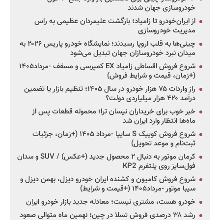
خودروسازی جهان شدند
از ایران‌خودرو تا زامیاد؛ بازگشت علیمردان عظیمی به راس
مدیریت خودروسازی
چینی‌ها به قلب اروپا رسیدند؛ نمایشگاه خودرو پاریس ۲۰۲۶ به
میدان نبرد خودروسازان جهان تبدیل می‌شود
شروع فروش اقساطی زامیاد EX کمپرسی و مسقف -مرداد۱۴۰۵
(+زمان، قیمت و شرایط فروش)
راز واردات ۷۵ هزار خودرو در سال ۱۴۰۵؛ تنظیم بازار یا تضمین
درآمد ۴۲۰ هزار میلیاردی دولت؟
خبر خوب برای خریداران نیسان ترا؛ محموله قطعات پس از
ماه‌ها انتظار وارد ایران شد
شروع فروش کوییک S سایپا -مرداد ۱۴۰۵ (+زمان، جزئیات
ثبت‌نام و موعد تحویل)
کرمان موتور به دنبال ۲ محصول جدید (+عکس) / SUV و سدان
فول‌سایز روی پلتفرم KP2
شروع فروش کامیون و کشنده ایران خودرو دیزل، بهمن دیزل و
سیبا موتور -مرداد۱۴۰۵ (+قیمت و شرایط)
خودرو هست، مشتری نیست؛ معادله جدید بازار خودرو ایران
رشد ۳۸ درصدی فروش تسلا در چین؛ نهمین ماه متوالی صعود