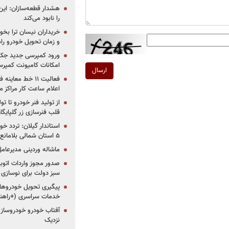
هشدار قطعه‌سازان: این
را نابود می‌کند
خریداران نیسان ترا بخوا
و زمان تحویل خودرو راه
ورود کمپرسی جدید جک 
امکانات کامیونت کمپرسی 
ارسال
فعالیت ۱۱ خط مع
اعلام ساعت کار مراکز م
از تولید فنر خودرو تا ت
قلب فنرسازی زر گلپایگا
استاندار گیلان: تردد خو
۵ استان شمالی بلامانع شد
ماشاله وردینی مدیرعا
سبز دولت برای نوسازی 
پیگیری تحویل خودروهای
خدمات سراسری (+راهنم
آفتاب خودرو خودروساز م
نزدیک