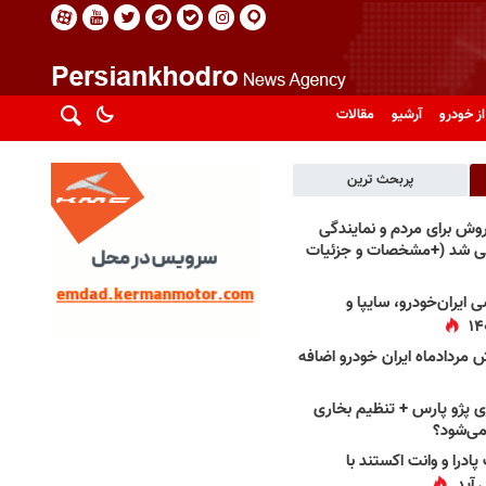
از خودرو
آرشیو
مقالات
پربحث ترین
فروش برای مردم و نمایندگی
فی شد (+مشخصات و جزئیات
 ایران‌خودرو، سایپا و
 مردادماه ایران خودرو اضافه
 پژو پارس + تنظیم بخاری
می‌شود؟
پادرا و وانت اکستند با
 آید