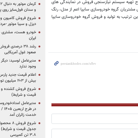
رح تهیه سیستم نیازسنجی فروش در نمایندگی های
ای مشتریان گروه خودروسازی سایپا اعم از مدل، رنگ
و سدان فول‌سایز روی پلتف
ین ترتیب به تولید و فروش گروه خودروسازی سایپا
شروع فروش کامیون و ک
دیزل و سیبا موتور -مرداد۱۴۰۵ (+قیمت و شرای
خودرو هست، مشتری نیس
ایران
رشد ۳۸ درصدی فر
صعود غول آمریکایی
مدیرعامل لوسید: دیگر ر
وجود ندارد
بیش از ۲۰۳ میلیون تومانی
قیمت و شرایط)
در ط
خدمت زائران آمد
جدول قیمت و شرایط) /
۳.۸ تن کمپرسی