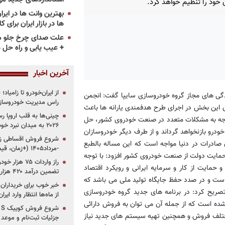
 خود را تنظیم خواهد کرد.
ها در بازار ایران برای ک
علت صدای چرخ جلو م
+ عیب یابی و راه حل 
آخرین اخبار
از ایران‌خودرو تا زامیا
ی های مجاز گروه خودروسازی سایپا گفت: انجمن
راس مدیریت خودروساز
 این بخش در اجرای طرح هدفمندی یارانه ها باعث
چینی‌ها به قلب اروپا ر
 توجه به مشکلات متعدد در صنعت خودروی کشور، حل
۲۰۲۶ به میدان نبرد خودروسازان جهان تبدیل می‌شود
ودرو بازنخواهد گرداند و از طرف دیگر خودروسازان
ماده برای صادرات در دنیا مواجه است که این مساله بالطبع
-مرداد۱۴۰۵ (+زمان، قیمت و شرایط فروش)
مایت دولت از صنعت خودروی کشور افزود: با توجه
 حمایت از کار و سرمایه ایرانی و رویکرد اقتصاد
تضمین درآمد ۴۲۰ هزار میلیاردی دولت؟
ست و در صدد حفظ جایگاه تولید ملی می باشد که
خبر خوب برای خریداران
صریح کرد: در برنامه های جدید گروه خودروسازی
از ماه‌ها انتظار وارد ایر
شده است که از جمله آن می توان به فروش دارائی
ختلف فروش و همچنین تهیه سیستم های جدید نیاز
جزئیات ثبت‌نام و موعد