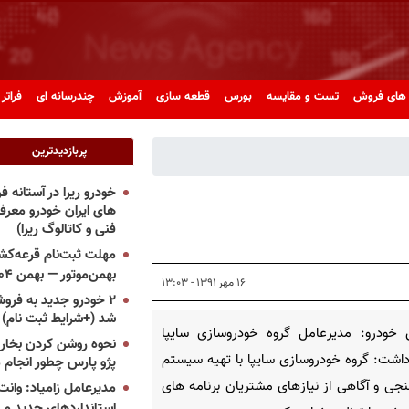
های فروش
تست و مقایسه
بورس
قطعه سازی
آموزش
چندرسانه ای
فراتر 
پربازدیدترین
خودرو ریرا در آستانه 
های ایران خودرو معر
فنی و کاتالوگ ریرا)
مهلت ثبت‌نام قرعه‌کشی
بهمن‌موتور — بهمن ۱۴۰۴
۱۶ مهر ۱۳۹۱ - ۱۳:۰۳
۲ خودرو جدید به فروش
شد (+شرایط ثبت نام)
 خودرو: مدیرعامل گروه خودروسازی سایپا
نحوه روشن کردن بخاری
داشت: گروه خودروسازی سایپا با تهیه سیستم
پژو پارس چطور انجام 
نجی و آگاهی از نیازهای مشتریان برنامه های
مدیرعامل زامیاد: وانت 
استانداردهای جدید می