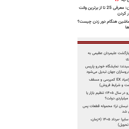
بهترین وانت ها در ایران: معرفی 25 تا از برترین وانت
ار کردن
اشین هنگام دور زدن چیست؟
ها
د؛ بازگشت علیمردان عظیمی به
ی
سیدند؛ نمایشگاه خودرو پاریس
شروع فروش اقساطی زامیاد EX کمپرسی و مسقف
راز واردات ۷۵ هزار خودرو در سال ۱۴۰۵؛ تنظیم بازار یا
 نیسان ترا؛ محموله قطعات پس
ان شد
شروع فروش کوییک S سایپا -مرداد ۱۴۰۵ (+زمان،
 تحویل)