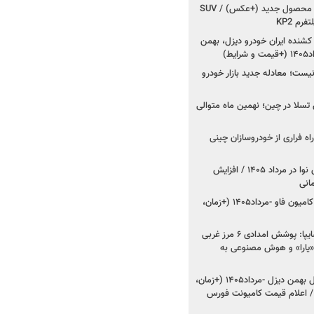
کرمان موتور به دنبال ۲ محصول جدید (+عکس) / SUV
رم KP2
شنده ایران خودرو دیزل، بهمن
ط)
ت؛ معادله جدید بازار خودرو
وش تسلا در چین؛ نهمین ماه متوالی
اه فراری از خودروسازان چینی
اعلام قیمت جدید پارس نوا در مرداد ۱۴۰۵ / افزایش
شروع فروش کشنده و کامیون فاو -مرداد۱۴۰۵ (+زمان،
مدیرعامل امدادخودروسایپا: پوشش امدادی ۶ مرز غربی
رح اربعین ۱۴۰۵ / «یارا» و هوش مصنوعی به
شروع فروش ۸ محصول بهمن دیزل -مرداد۱۴۰۵ (+زمان،
 اعلام قیمت کامیونت فورس