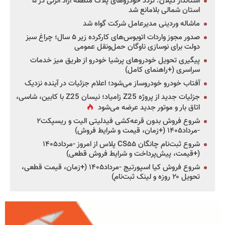
استاندار گیلان: تردد خودروهای پلاک منطقه آزاد انزلی در ۵
استان شمالی بلامانع شد
ماشاله وردینی مدیرعامل شرکت گواه شد
صدور مجوز واردات اتوبوس‌های کارکرده زیر ۵ سال؛ چراغ سبز
دولت برای نوسازی ناوگان حمل‌ونقل عمومی
پیگیری تحویل خودروهای پرشیا خودرو از طریق میز خدمات
سراسری (+راهنمای کامل)
آفتاب خودرو خودروساز می‌شود؛ اعلام جزئیات در آینده نزدیک
جزئیات جدید از پروژه Z25 زامیاد؛ نیسان Z25 با کابین، شاسی،
اتاق بار و موتور جدید عرضه می‌شود
شروع فروش بدون قرعه‌کشی فیدلیتی الیت و ریسپکت۲
-مرداد۱۴۰۵ (+زمان، قیمت و شرایط فروش)
شروع ثبت‌نام چانگان CS۵۵ پلاس از امروز -مرداد۱۴۰۵
(+قیمت، پیش‌پرداخت و شرایط فروش قطعی)
شروع فروش کیا اسپورتیج -مرداد۱۴۰۵ (+زمان، قیمت قطعی،
تحویل ۲۰ روزه و لینک ثبت‌نام)