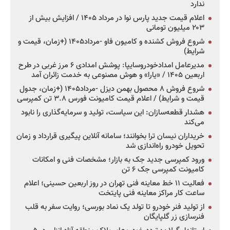
ندارد
اعلام قیمت جدید پارس نوا در مرداد ۱۴۰۵ / افزایش بیش از
۲۰۳ میلیون تومانی
شروع فروش کشنده و کامیون فاو -مرداد۱۴۰۵ (+زمان، قیمت و
شرایط)
مدیرعامل امدادخودروسایپا: پوشش امدادی ۶ مرز غربی در طرح
اربعین ۱۴۰۵ / «یارا» و هوش مصنوعی به خدمت زائران آمد
شروع فروش ۸ محصول بهمن دیزل -مرداد۱۴۰۵ (+زمان، جدول
قیمت و شرایط) / اعلام قیمت کامیونت فورس ۳.۸ تن کمپرسی
هشدار قطعه‌سازان: این سیاست، تولید و سرمایه‌گذاری را نابود
می‌کند
خریداران نیسان ترا بخوانند؛ سامانه آنلاین پیگیری قرارداد و زمان
تحویل خودرو راه‌اندازی شد
ورود کمپرسی جدید جک به بازار؛ مشخصات فنی و امکانات
کامیونت کمپرسی جک ۶ تن
فعالیت ۱۱ خط معاینه فنی تهران در روز اربعین حسینی؛ اعلام
ساعت کار مراکز معاینه فنی پایتخت
از تولید فنر خودرو تا تولد یک نماد بورسی؛ روایت سفر به قلب
فنرسازی زر گلپایگان