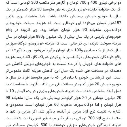
دو نرخی لیتری 400 و 700 تومان و گازهر متر مکعب 300 تومانی است که
اگر یک خانواده دارنده خودرو بنزینی به طور متوسط 30 هزار کیلومتر در یک
سال با خودرو خویش پیمایش داشته باشد، باید ماهیانه برای بنزین
157هزار تومان بپردازد؛ این درحالی است که هزینه سوخت خودروهای
دوگانه‌سوز، ماهیانه 90 هزار تومان خواهد بود. وی افزود: در واقع
خودروهای بنزینی در یک سال بیش از یک میلیون و880 هزار تومان در سال
هزینه سوخت دارند، این در حالی است که هزینه خودروهای دوگانه‌سوز در
سال کمتر از یک میلیون و100 هزار تومان برآورد می‌شود. وی یادآورشد: در
واقع دارندگان خودروهای دوگانه‌سوز با پرکردن هرباک گاز، 40 درصد هزینه
های خانواده های خویش را در ماه نسبت به خودروهای بنزینی کاهش می
دهندکه در مسافت طی شده یک سال این کاهش هزینه کاملا ملموس‌تر
است. این کارشناس خودرو با بیان این که به طور متوسط افراد در سال با
خودرو خویش 20 هزار کیلومتر مسافت طی می کنند، افزود: با محاسبات به
عمل آمده مشخص شده است هزینه خودروهای بنزینی در رده قیمتی 10 تا
20 میلیون تومانی در 20 هزار کیلومتر پیمایش طی یک سال؛ ماهیانه 98
هزار تومان و اما دوگانه‌سوزها ماهیانه 60 هزار تومان است. محمودی با
اشاره به تثبیت نرخ آزاد بنزین در آینده، یادآور شد: اگر بنزین را تنها با
احتساب نرخ آزاد 700 تومانی در نظر بگیریم به طور تجربی ثابت شده است
هزینه دارندگان خودروهای بنزینی درهفته با 500 کیلومتر مسافت طی