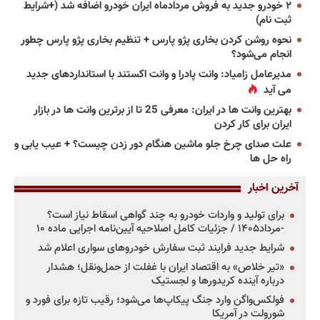
۲ خودرو جدید به فروش مردادماه ایران خودرو اضافه شد (+شرایط
ثبت نام)
نحوه روشن کردن بخاری پژو پارس + تنظیم بخاری پژو پارس چطور
انجام می‌شود؟
مدیرعامل زامیاد: وانت پادرا و وانت اکستند با استانداردهای جدید
می آید
بهترین وانت ها در ایران: معرفی 25 تا از برترین وانت ها در بازار
ایران برای کار کردن
علت صدای چرخ جلو ماشین هنگام دور زدن چیست؟ + عیب یابی و
راه حل ها
آخرین اخبار
برای تولید و واردات خودرو به چند گواهی اسقاط نیاز است؟
-مرداد۱۴۰۵ / جزئیات کامل اصلاحیه آیین‌نامه اجرایی ماده ۱۰
شرایط جدید فرایند ثبت سفارش خودروهای سواری اعلام شد
«تیر خلاص» به اقتصاد ایران با غفلت از حمل‌ونقل؛ هشدار
درباره آینده کریدورها و لجستیک
فولکس‌واگن وارد جنگ پیکاپ‌ها می‌شود؛ رقیب تازه برای فورد و
شورولت در آمریکا