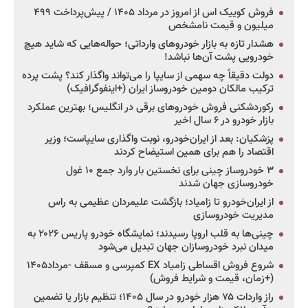
فروش کوییک اس از امروز در مرداد ۱۴۰۵ / پیش‌پرداخت ۴۹۹
میلیون و قیمت نامشخص
هشدار تازه به بازار خودروهای وارداتی؛ حواله‌هایی که شاید هیچ
خودرویی پشت آن‌ها نباشد!
دولت دقیقاً چه سهمی از سایپا را می‌تواند واگذار کند؟ پشت پرده
ترکیب مالکان دومین خودروساز ایران (+اینفوگرافیک)
رکوردشکنی فروش خودروهای برقی در انگلیس؛ بهترین عملکرد
بازار خودرو در ۶ سال اخیر
پزشکیان: بعد از ایران‌خودرو، نوبت واگذاری سایپاست؛ وزیر
اقتصاد را هم برای همین استیضاح کردند
۳ خودروساز چینی برای نخستین بار وارد جمع ۱۰ غول
خودروسازی جهان شدند
از ایران‌خودرو تا زامیاد؛ بازگشت علیمردان عظیمی به راس
مدیریت خودروسازی
چینی‌ها به قلب اروپا رسیدند؛ نمایشگاه خودرو پاریس ۲۰۲۶ به
میدان نبرد خودروسازان جهان تبدیل می‌شود
شروع فروش اقساطی زامیاد EX کمپرسی و مسقف -مرداد۱۴۰۵
(+زمان، قیمت و شرایط فروش)
راز واردات ۷۵ هزار خودرو در سال ۱۴۰۵؛ تنظیم بازار یا تضمین