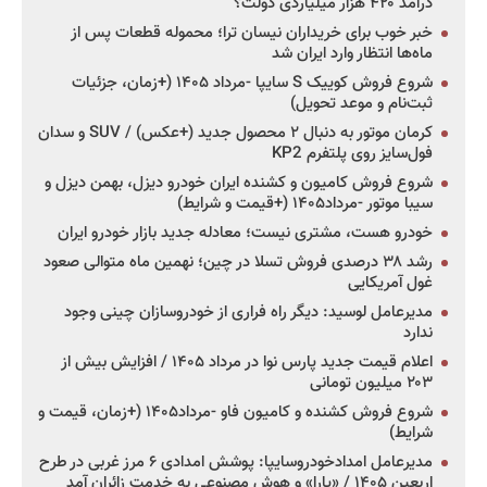
درآمد ۴۲۰ هزار میلیاردی دولت؟
خبر خوب برای خریداران نیسان ترا؛ محموله قطعات پس از
ماه‌ها انتظار وارد ایران شد
شروع فروش کوییک S سایپا -مرداد ۱۴۰۵ (+زمان، جزئیات
ثبت‌نام و موعد تحویل)
کرمان موتور به دنبال ۲ محصول جدید (+عکس) / SUV و سدان
فول‌سایز روی پلتفرم KP2
شروع فروش کامیون و کشنده ایران خودرو دیزل، بهمن دیزل و
سیبا موتور -مرداد۱۴۰۵ (+قیمت و شرایط)
خودرو هست، مشتری نیست؛ معادله جدید بازار خودرو ایران
رشد ۳۸ درصدی فروش تسلا در چین؛ نهمین ماه متوالی صعود
غول آمریکایی
مدیرعامل لوسید: دیگر راه فراری از خودروسازان چینی وجود
ندارد
اعلام قیمت جدید پارس نوا در مرداد ۱۴۰۵ / افزایش بیش از
۲۰۳ میلیون تومانی
شروع فروش کشنده و کامیون فاو -مرداد۱۴۰۵ (+زمان، قیمت و
شرایط)
مدیرعامل امدادخودروسایپا: پوشش امدادی ۶ مرز غربی در طرح
اربعین ۱۴۰۵ / «یارا» و هوش مصنوعی به خدمت زائران آمد