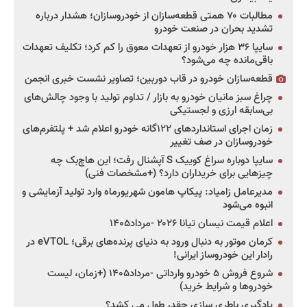
مطالبات ۷۰ همتی قطعه‌سازان از خودروسازان؛ هشدار درباره
تشدید بحران در صنعت خودرو
سایپا ۳۶ هزار خودرو از تعهدات معوق را کم کرد؛ تکلیف تعهدات
باقی‌مانده چه می‌شود؟
قطعه‌سازان خودرو در قاب دوربین؛ تصاویر نشست خبری انجمن
چراغ سبز مانیان خودرو به بازار / تداوم تولید با وجود چالش‌های
بی‌سابقه ارزی و لجستیکی
زمان اجرای استانداردهای ۱۲۲گانه خودرو اعلام شد + پلتفرم‌های
خودروسازان در صف تغییر
سایپا دوباره سراغ کوییک S آپشنال رفت؛ این هاچ‌بک چه
چیزهایی برای خریداران دارد؟ (+مشخصات فنی)
مدیرعامل زامیاد: پیکاپ هامون شهریورماه وارد تولید آزمایشی و
انبوه می‌شود
اعلام قیمت نیسان تیانا ۲۰۲۶ -مرداد۱۴۰۵
کرمان موتور به دنبال ورود به دنیای پرنده‌های برقی؛ eVTOL در
رادار این خودروساز ایرانی!
شروع فروش ۵ خودرو وارداتی -مرداد۱۴۰۵ (+زمان، لیست
خودروها و شرایط خرید)
یادگیری باطری سازی چقدر طول می کشد؟