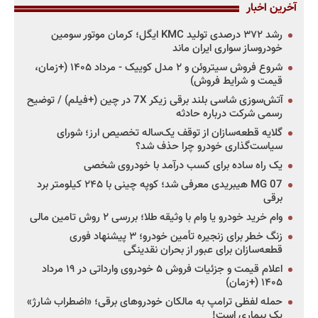
آخرین اخبار
رشد ۳۷۲ درصدی تولید KMC ایگل؛ کرمان موتور سومین
خودروساز سواری ایران ماند
شروع فروش سیتروئن و ۲ مدل کوییک - مرداد ۱۴۰۵ (+زمان،
قیمت و شرایط فروش)
آتش‌سوزی شاسی بلند برقی زیکر 7X در چین (+فیلم) / توضیح
رسمی شرکت درباره حادثه
گلایه قطعه‌سازان از توقف یک‌ساله تخصیص ارز؛ شورای
سیاست‌گذاری خودرو چرا حذف شد؟
یک راه ساده برای کسب درآمد با خودروی شخصی
MG 07 هیبریدی معرفی شد؛ کوپه چینی با ۲۴۵ کیلومتر برد
برقی
وام خرید خودرو یا وام با وثیقه طلا؛ بررسی ۲ روش تامین مالی
زنگ خطر برای زنجیره تأمین خودرو؛ ۳ پیشنهاد فوری
قطعه‌سازان برای عبور از بحران نقدینگی
اعلام قیمت و جزئیات فروش ۵ خودروی وارداتی در ۱۹ مرداد
۱۴۰۵ (+زمان)
حمله لفظی ترامپ به مالکان خودروهای برقی؛ «اضطراب شارژ»
یک بیماری است!