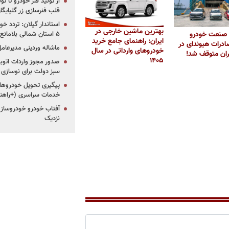
از تولید فنر خودرو تا ت
قلب فنرسازی زر گلپایگا
استاندار گیلان: تردد خو
بهترین ماشین خارجی در
۵ استان شمالی بلامانع شد
صنعت خودرو
ایران: راهنمای جامع خرید
درات هیوندای در
ماشاله وردینی مدیرعا
خودروهای وارداتی در سال
ران متوقف شد!
۱۴۰۵
سبز دولت برای نوسازی 
پیگیری تحویل خودروهای
خدمات سراسری (+راهنم
آفتاب خودرو خودروساز م
نزدیک