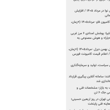
اعلام قیمت جدید پارس نوا در مرداد ۱۴۰۵ / افزایش
شروع فروش کشنده و کامیون فاو -مرداد۱۴۰۵ (+زمان،
مدیرعامل امدادخودروسایپا: پوشش امدادی ۶ مرز غربی
رح اربعین ۱۴۰۵ / «یارا» و هوش مصنوعی به
شروع فروش ۸ محصول بهمن دیزل -مرداد۱۴۰۵ (+زمان،
 اعلام قیمت کامیونت فورس
 سیاست، تولید و سرمایه‌گذاری
نند؛ سامانه آنلاین پیگیری قرارداد
‌اندازی شد
به بازار؛ مشخصات فنی و
جک ۶ تن
اینه فنی تهران در روز اربعین حسینی؛
عاینه فنی پایتخت