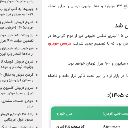
راس مدیریت خودروساز
بر اساس بخشنامه جدید هرمس خودرو، متقاضیان این خودرو باید مبلغ ۲۳ میلیارد و ۱۵۰ میلیون تومان را برای تملک
چینی‌ها به قلب اروپا ر
۲۰۲۶ به میدان نبرد خودروسازان جهان تبدیل می‌شود
ن شد
-مرداد۱۴۰۵ (+زمان، قیمت و شرایط فروش)
علاوه بر سورنتو، کراس‌اوور محبوب و شهری این برند یعنی کیا سلتوس ۱.۵ لیتری تنفس طبیعی نیز از موج گرانی‌ها در
تضمین درآمد ۴۲۰ هزار میلیاردی دولت؟
هرمس خودرو
،
خبر خوب برای خریداران
از ماه‌ها انتظار وارد ایر
جزئیات ثبت‌نام و موعد
 بازار آزاد را نیز تحت تأثیر قرار داده و فاصله
و سدان فول‌سایز روی پلتف
شروع فروش کامیون و ک
دیزل و سیبا موتور -مرداد۱۴۰۵ (+قیمت و شرای
:
خودرو هست، مشتری نیس
ایران
رشد ۳۸ درصدی فر
صعود غول آمریکایی
مدیرعامل لوسید: دیگر ر