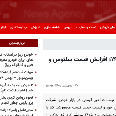
های فروش
تست و مقایسه
بورس
قطعه سازی
آموزش
چندرسانه ای
فراتر 
پربازدیدترین
خودرو ریرا در آستانه 
شوک قیمتی ۲ خودرو کیا در اردیبهشت ۱۴۰۵؛ افزایش قیمت سلتوس و
های ایران خودرو معر
فنی و کاتالوگ ریرا)
مهلت ثبت‌نام قرعه‌کشی
بهمن‌موتور — بهمن ۱۴۰۴
۲ خودرو جدید به فروش
۲۰ اردیبهشت ۱۴۰۵ - ۱۵:۰۵
شد (+شرایط ثبت نام)
نحوه روشن کردن بخاری
نوسانات اخیر قیمتی در بازار خودرو، شرکت
پژو پارس چطور انجام 
خودرو لیست جدید قیمت محصولات کیا را
مدیرعامل زامیاد: وانت 
برای اردیبهشت ماه ۱۴۰۵ منتشر کرد که حاکی از
استانداردهای جدید می