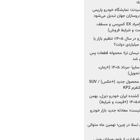
ی
سیدند؛ نمایشگاه خودرو پاریس
شروع فروش اقساطی زامیاد EX کمپرسی و مسقف
راز واردات ۷۵ هزار خودرو در سال ۱۴۰۵؛ تنظیم بازار یا
 نیسان ترا؛ محموله قطعات پس
ان شد
شروع فروش کوییک S سایپا -مرداد ۱۴۰۵ (+زمان،
 تحویل)
کرمان موتور به دنبال ۲ محصول جدید (+عکس) / SUV
رم KP2
شنده ایران خودرو دیزل، بهمن
ط)
ت؛ معادله جدید بازار خودرو
وش تسلا در چین؛ نهمین ماه متوالی
اه فراری از خودروسازان چینی