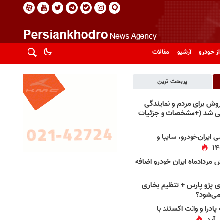
از خودرو
آرشیو
مقالات
پربحث ترین
فروش برای مردم و نمایندگی
فی شد (+مشخصات و جزئیات
 ایران‌خودرو، سایپا و
 مردادماه ایران خودرو اضافه
 پژو پارس + تنظیم بخاری
می‌شود؟
پادرا و وانت اکستند با
 آید