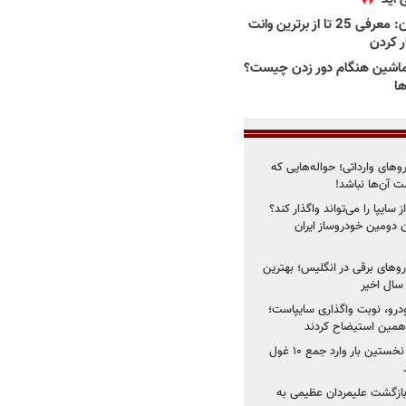
بهترین وانت ها در ایران: معرفی 25 تا از برترین وانت
ار کردن
اشین هنگام دور زدن چیست؟
ها
روهای وارداتی؛ حواله‌هایی که
 آن‌ها نباشد!
سایپا را می‌تواند واگذار کند؟
 دومین خودروساز ایران
های برقی در انگلیس؛ بهترین
خودرو، نوبت واگذاری سایپاست؛
ی همین استیضاح کردند
۳ خودروساز چینی برای نخستین بار وارد جمع ۱۰ غول
د؛ بازگشت علیمردان عظیمی به