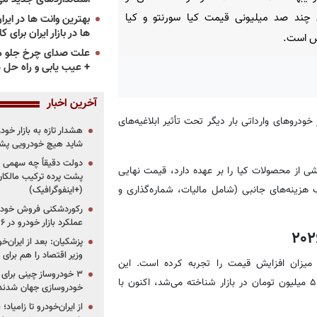
ند صد میلیونی قیمت کیا سورنتو و کیا
ها در بازار ایران برای ک
 است.
علت صدای چرخ جلو م
+ عیب یابی و راه حل 
آخرین اخبار
 دومین ماه از سال ۱۴۰۵، بازار خودروهای وارداتی بار دیگر تحت تأثیر ابلاغیه‌های
هشدار تازه به بازار خود
شاید هیچ خودرویی پشت
دولت دقیقاً چه سهمی از 
 محصولات کیا را بر عهده دارد، قیمت نهایی
پشت پرده ترکیب مالکان
کیا سلتوس ۱.۵ لیتری را با احتساب هزینه‌های جانبی (شامل مالیات، شماره‌گذاری و
(+اینفوگرافیک)
رکوردشکنی فروش خودرو
عملکرد بازار خودرو در ۶ سال اخیر
پزشکیان: بعد از ایران‌
وزیر اقتصاد را هم برا
قرار دارد که بیشترین میزان افزایش قیمت را تجربه کرده است. این
شاسی‌بلند قدرتمند که پیش از این با برچسب قیمتی ۱۹ میلیارد و ۵۰۰ میلیون تومان در بازار شناخته می‌شد، اکنون با
خودروسازی جهان شدند
از ایران‌خودرو تا زامیا