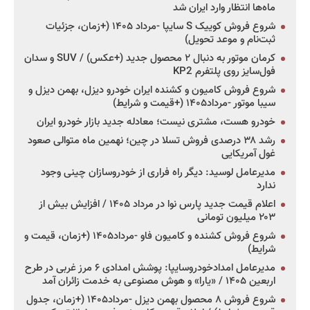
ماه‌ها انتظار وارد ایران شد
شروع فروش کوییک S سایپا -مرداد ۱۴۰۵ (+زمان، جزئیات
ثبت‌نام و موعد تحویل)
کرمان موتور به دنبال ۲ محصول جدید (+عکس) / SUV و سدان
فول‌سایز روی پلتفرم KP2
شروع فروش کامیون و کشنده ایران خودرو دیزل، بهمن دیزل و
سیبا موتور -مرداد۱۴۰۵ (+قیمت و شرایط)
خودرو هست، مشتری نیست؛ معادله جدید بازار خودرو ایران
رشد ۳۸ درصدی فروش تسلا در چین؛ نهمین ماه متوالی صعود
غول آمریکایی
مدیرعامل لوسید: دیگر راه فراری از خودروسازان چینی وجود
ندارد
اعلام قیمت جدید پارس نوا در مرداد ۱۴۰۵ / افزایش بیش از
۲۰۳ میلیون تومانی
شروع فروش کشنده و کامیون فاو -مرداد۱۴۰۵ (+زمان، قیمت و
شرایط)
مدیرعامل امدادخودروسایپا: پوشش امدادی ۶ مرز غربی در طرح
اربعین ۱۴۰۵ / «یارا» و هوش مصنوعی به خدمت زائران آمد
شروع فروش ۸ محصول بهمن دیزل -مرداد۱۴۰۵ (+زمان، جدول