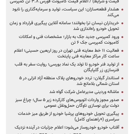
قیمت و شرایط) / اعلام قیمت کامیونت فورس ۳.۸ تن کمپرسی
هشدار قطعه‌سازان: این سیاست، تولید و سرمایه‌گذاری را نابود
می‌کند
خریداران نیسان ترا بخوانند؛ سامانه آنلاین پیگیری قرارداد و زمان
تحویل خودرو راه‌اندازی شد
ورود کمپرسی جدید جک به بازار؛ مشخصات فنی و امکانات
کامیونت کمپرسی جک ۶ تن
فعالیت ۱۱ خط معاینه فنی تهران در روز اربعین حسینی؛ اعلام
ساعت کار مراکز معاینه فنی پایتخت
از تولید فنر خودرو تا تولد یک نماد بورسی؛ روایت سفر به قلب
فنرسازی زر گلپایگان
استاندار گیلان: تردد خودروهای پلاک منطقه آزاد انزلی در ۵
استان شمالی بلامانع شد
ماشاله وردینی مدیرعامل شرکت گواه شد
صدور مجوز واردات اتوبوس‌های کارکرده زیر ۵ سال؛ چراغ سبز
دولت برای نوسازی ناوگان حمل‌ونقل عمومی
پیگیری تحویل خودروهای پرشیا خودرو از طریق میز خدمات
سراسری (+راهنمای کامل)
آفتاب خودرو خودروساز می‌شود؛ اعلام جزئیات در آینده نزدیک