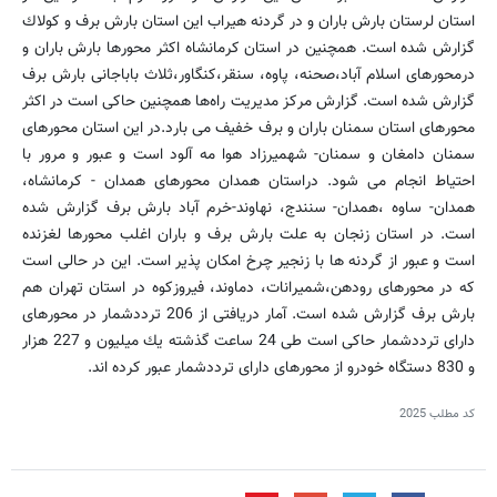
استان لرستان بارش باران و در گردنه هیراب این استان بارش برف و كولاك
گزارش شده است. همچنین در استان كرمانشاه اكثر محورها بارش باران و
درمحورهای اسلام آباد،صحنه، پاوه، سنقر،كنگاور،ثلاث باباجانی بارش برف
گزارش شده است. گزارش مركز مدیریت راه‌ها همچنین حاكی است در اكثر
محورهای استان سمنان باران و برف خفیف می بارد.در این استان محورهای
سمنان دامغان و سمنان- شهمیرزاد هوا مه آلود است و عبور و مرور با
احتیاط انجام می شود. دراستان همدان محورهای همدان - كرمانشاه،
همدان- ساوه ،همدان- سنندج، نهاوند-خرم آباد بارش برف گزارش شده
است. در استان زنجان به علت بارش برف و باران اغلب محورها لغزنده
است و عبور از گردنه ها با زنجیر چرخ امكان پذیر است. این در حالی است
كه در محورهای رودهن،شمیرانات، دماوند، فیروزكوه در استان تهران هم
بارش برف گزارش شده است. آمار دریافتی از 206 ترددشمار در محورهای
دارای ترددشمار حاكی است طی 24 ساعت گذشته یك میلیون و 227 هزار
و 830 دستگاه خودرو از محورهای دارای ترددشمار عبور كرده اند.
کد مطلب
2025