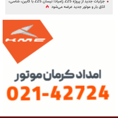
جزئیات جدید از پروژه Z25 زامیاد؛ نیسان Z25 با کابین، شاسی،
اتاق بار و موتور جدید عرضه می‌شود